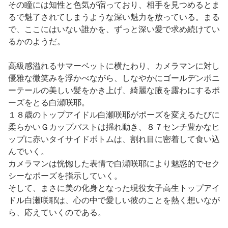
その瞳には知性と色気が宿っており、相手を見つめるとま
るで魅了されてしまうような深い魅力を放っている。まる
で、ここにはいない誰かを、ずっと深い愛で求め続けてい
るかのようだ。
高級感溢れるサマーベットに横たわり、カメラマンに対し
優雅な微笑みを浮かべながら、しなやかにゴールデンポニ
ーテールの美しい髪をかき上げ、綺麗な腋を露わにするポ
ーズをとる白瀬咲耶。
１８歳のトップアイドル白瀬咲耶がポーズを変えるたびに
柔らかいＧカップバストは揺れ動き、８７センチ豊かなヒ
ップに赤いタイサイドボトムは、割れ目に密着して食い込
んでいく。
カメラマンは恍惚した表情で白瀬咲耶により魅惑的でセク
シーなポーズを指示していく。
そして、まさに美の化身となった現役女子高生トップアイ
ドル白瀬咲耶は、心の中で愛しい彼のことを熱く想いなが
ら、応えていくのである。