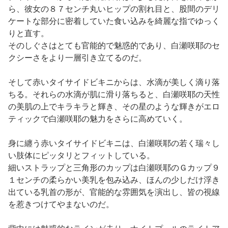
ら、彼女の８７センチ丸いヒップの割れ目と、股間のデリ
ケートな部分に密着していた食い込みを綺麗な指でゆっく
りと直す。
そのしぐさはとても官能的で魅惑的であり、白瀬咲耶のセ
クシーさをより一層引き立てるのだ。
そして赤いタイサイドビキニからは、水滴が美しく滴り落
ちる。それらの水滴が肌に滑り落ちると、白瀬咲耶の天性
の美肌の上でキラキラと輝き、その星のような輝きがエロ
ティックで白瀬咲耶の魅力をさらに高めていく。
身に纏う赤いタイサイドビキニは、白瀬咲耶の若く瑞々し
い肢体にピッタリとフィットしている。
細いストラップと三角形のカップは白瀬咲耶のＧカップ９
１センチの柔らかい美乳を包み込み、ほんの少しだけ浮き
出ている乳首の形が、官能的な雰囲気を演出し、皆の視線
を惹きつけてやまないのだ。