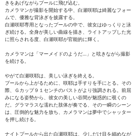
きをあげながらプールに飛び込む。
カメラマンが撮影を開始する中、白瀬咲耶は綺麗なフォー
ムで、優雅な背泳ぎを披露する。
白瀬咲耶専用となったプールの中で、彼女はゆっくりと泳
ぎ続ける。全身が美しい曲線を描き、ライトアップした光
に照らされる度、白瀬咲耶が官能的に輝く。
カメラマンは「マーメイドのようだ…」と呟きながら撮影
を続ける。
やがて白瀬咲耶は、美しい泳ぎを終える。
プールから上がるために、咲耶は手すりを手にとる。その
際、Ｇカップ９１センチのバストがより強調される。前屈
みになる姿勢から、彼女の美しい谷間が魅惑的に覗くの
だ。グラマラスな濡れた肢体が奏でる、その一瞬のシーン
は、圧倒的な魅力を放ち、カメラマンは夢中でシャッター
を押し続ける。
ナイトプールから出た白瀬咲耶は、少しだけ目を細めなが