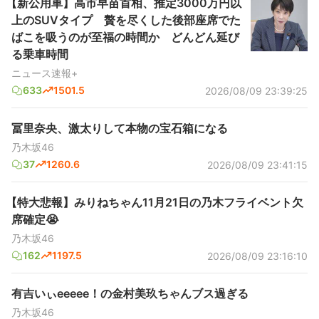
【新公用車】高市早苗首相、推定3000万円以
上のSUVタイプ 贅を尽くした後部座席でた
ばこを吸うのが至福の時間か どんどん延び
る乗車時間
ニュース速報+
633
1501.5
2026/08/09 23:39:25
冨里奈央、激太りして本物の宝石箱になる
乃木坂46
37
1260.6
2026/08/09 23:41:15
【特大悲報】みりねちゃん11月21日の乃木フライベント欠
席確定😭
乃木坂46
162
1197.5
2026/08/09 23:16:10
有吉いぃeeeee！の金村美玖ちゃんブス過ぎる
乃木坂46