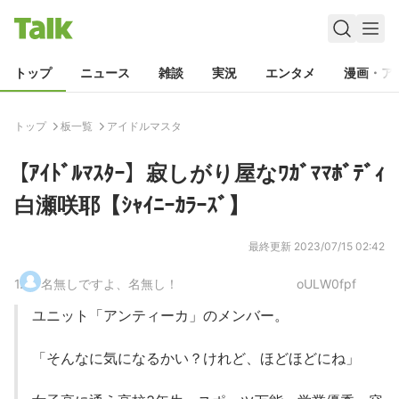
トップ
ニュース
雑談
実況
エンタメ
漫画・ア
トップ
板一覧
アイドルマスタ
【ｱｲﾄﾞﾙﾏｽﾀｰ】寂しがり屋なﾜｶﾞﾏﾏﾎﾞﾃﾞｨ
白瀬咲耶【ｼｬｲﾆｰｶﾗｰｽﾞ】
最終更新
2023/07/15 02:42
1
.
名無しですよ、名無し！
oULW0fpf
ユニット「アンティーカ」のメンバー。
「そんなに気になるかい？けれど、ほどほどにね」