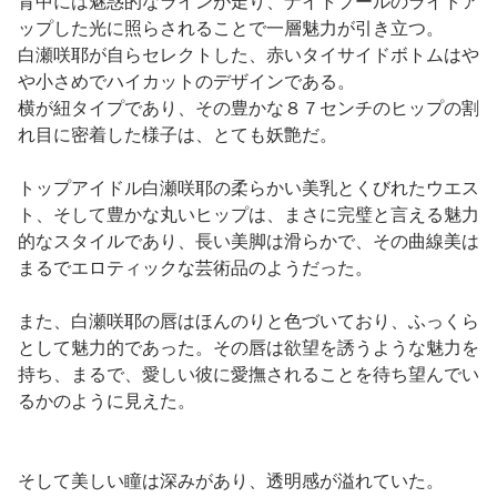
背中には魅惑的なラインが走り、ナイトプールのライトア
ップした光に照らされることで一層魅力が引き立つ。
白瀬咲耶が自らセレクトした、赤いタイサイドボトムはや
や小さめでハイカットのデザインである。
横が紐タイプであり、その豊かな８７センチのヒップの割
れ目に密着した様子は、とても妖艶だ。
トップアイドル白瀬咲耶の柔らかい美乳とくびれたウエス
ト、そして豊かな丸いヒップは、まさに完璧と言える魅力
的なスタイルであり、長い美脚は滑らかで、その曲線美は
まるでエロティックな芸術品のようだった。
また、白瀬咲耶の唇はほんのりと色づいており、ふっくら
として魅力的であった。その唇は欲望を誘うような魅力を
持ち、まるで、愛しい彼に愛撫されることを待ち望んでい
るかのように見えた。
そして美しい瞳は深みがあり、透明感が溢れていた。