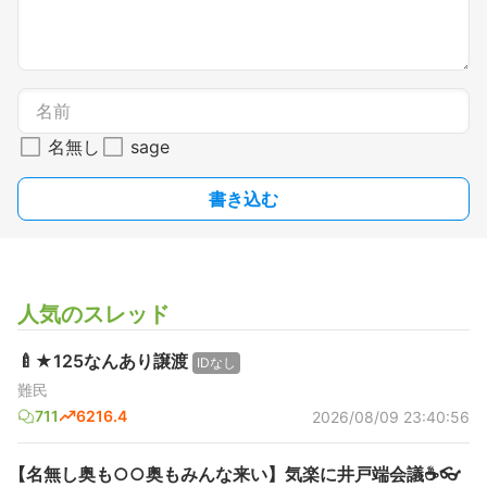
名無し
sage
書き込む
人気のスレッド
🍼★125なんあり譲渡
IDなし
難民
711
6216.4
2026/08/09 23:40:56
【名無し奥も○○奥もみんな来い】気楽に井戸端会議☕️👓️