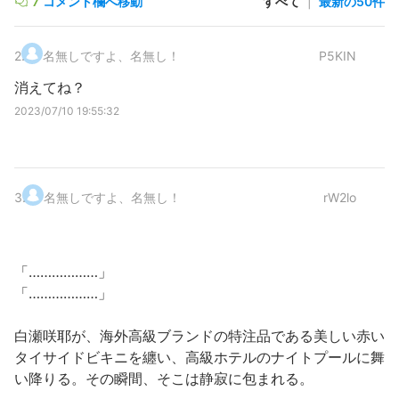
7
コメント欄へ移動
すべて
|
最新の50件
2
.
名無しですよ、名無し！
P5KIN
消えてね？
2023/07/10 19:55:32
3
.
名無しですよ、名無し！
rW2lo
「………………」
「………………」
白瀬咲耶が、海外高級ブランドの特注品である美しい赤い
タイサイドビキニを纏い、高級ホテルのナイトプールに舞
い降りる。その瞬間、そこは静寂に包まれる。