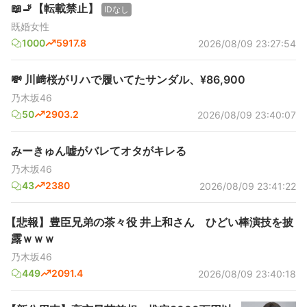
📖🚬【転載禁止】
IDなし
既婚女性
1000
5917.8
2026/08/09 23:27:54
💸 川﨑桜がリハで履いてたサンダル、¥86,900
乃木坂46
50
2903.2
2026/08/09 23:40:07
みーきゅん嘘がバレてオタがキレる
乃木坂46
43
2380
2026/08/09 23:41:22
【悲報】豊臣兄弟の茶々役 井上和さん ひどい棒演技を披
露ｗｗｗ
乃木坂46
449
2091.4
2026/08/09 23:40:18