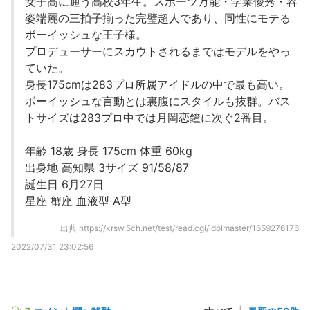
女子高に通う高校3年生。スポーツ万能・学業優秀・容
姿端麗の三拍子揃った完璧超人であり、同性にモテる
ボーイッシュな王子様。
プロデューサーにスカウトされるまではモデルをやっ
ていた。
身長175cmは283プロ所属アイドルの中で最も高い。
ボーイッシュな言動とは裏腹にスタイルも抜群。バス
トサイズは283プロ中では月岡恋鐘に次ぐ2番目。
年齢 18歳 身長 175cm 体重 60kg
出身地 高知県 3サイズ 91/58/87
誕生日 6月27日
星座 蟹座 血液型 A型
出典
https://krsw.5ch.net/test/read.cgi/idolmaster/1659276176
2022/07/31 23:02:56