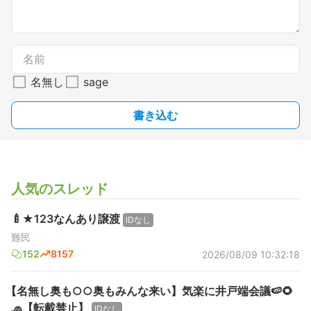
名無し
sage
書き込む
人気のスレッド
🍼★123なんあり譲渡
IDなし
難民
152
8157
2026/08/09 10:32:18
【名無し奥も○○奥もみんな来い】気楽に井戸端会議🍉🌻
🧢【転載禁止】
IDなし