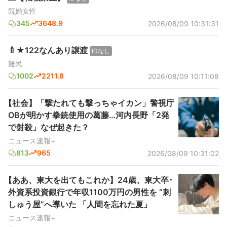
既婚女性
345
3648.9
2026/08/09 10:31:31
🍼★122なんあり譲渡
IDなし
難民
1002
2211.8
2026/08/09 10:11:08
【社会】「撃たれても撃っちゃイカン」警視庁
OBが明かす拳銃使用の葛藤…河内長野「2発
で射殺」なぜ起きた？
ニュース速報+
813
965
2026/08/09 10:31:02
【ああ、東大を出てもこれか】24歳、東大卒･
外資系投資銀行で年収1100万円の男性を “刺
しゅう屋”へ導いた 「人間を忘れた夏」
ニュース速報+