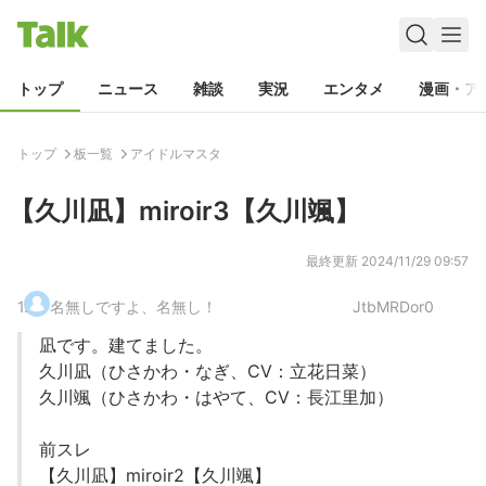
トップ
ニュース
雑談
実況
エンタメ
漫画・ア
トップ
板一覧
アイドルマスタ
【久川凪】miroir3【久川颯】
最終更新
2024/11/29 09:57
1
.
名無しですよ、名無し！
JtbMRDor0
凪です。建てました。
久川凪（ひさかわ・なぎ、CV：立花日菜）
久川颯（ひさかわ・はやて、CV：長江里加）
前スレ
【久川凪】miroir2【久川颯】