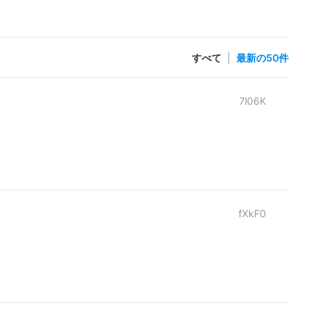
すべて
|
最新の50件
7l06K
fXkF0