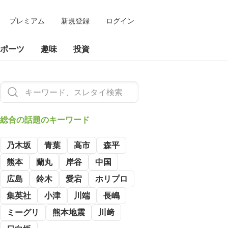
プレミアム
新規登録
ログイン
ポーツ
趣味
投資
総合の
話題のキーワード
乃木坂
青葉
高市
森平
熊本
蘭丸
岸谷
中国
広島
鈴木
愛宕
ホリプロ
集英社
小津
川端
長嶋
ミーグリ
熊本地震
川﨑