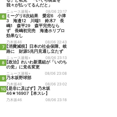
る」と私見 「いくら税金を
我々が払ってるんだと」
ニュース速報+
08/06 23:17
ミーグリ8次結果 愛宕6 小津
6
3 海邉12 川端1 鈴木7 長
嶋1 森平29 森平完売なら
ず 長嶋初完売 海邉ホリプロ
効果なし
乃木坂46
08/06 22:43
【消費減税】日本の社会保障、岐
7
路に 財源5兆円見通し立たず
ニュース速報+
08/06 23:13
【政治】れいわ新選組が「いのち
8
の党」に党名変更
ニュース速報+
08/06 23:08
乃木坂野球部
9
乃木坂46
08/06 23:02
【是非に及ばず】乃木坂
10
46★16907【本スレ】
乃木坂46
08/06 23:18