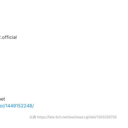
official
et
idol/1449152248/
出典
https://fate.5ch.net/test/read.cgi/idol/1505226755