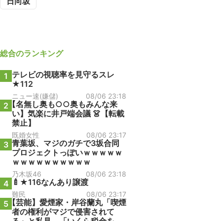
日向坂
総合
のランキング
テレビの視聴率を見守るスレ
1
★112
ニュー速(嫌儲)
08/06 23:18
【名無し奥も○○奥もみんな来
2
い】気楽に井戸端会議 👗【転載
禁止】
既婚女性
08/06 23:17
青葉坂、マジのガチで3坂合同
3
プロジェクトっぽいｗｗｗｗｗ
ｗｗｗｗｗｗｗｗｗｗ
乃木坂46
08/06 23:18
🍼★116なんあり譲渡
4
難民
08/06 23:17
【芸能】愛煙家・岸谷蘭丸「喫煙
5
者の権利がマジで侵害されて