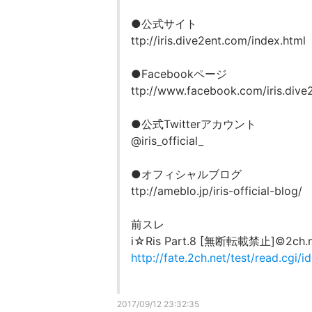
●公式サイト
ttp://iris.dive2ent.com/index.html
●Facebookページ
ttp://www.facebook.com/iris.dive2.
●公式Twitterアカウント
@iris_official_
●オフィシャルブログ
ttp://ameblo.jp/iris-official-blog/
前スレ
i☆Ris Part.8 [無断転載禁止]©2ch.n
http://fate.2ch.net/test/read.cgi/
2017/09/12 23:32:35