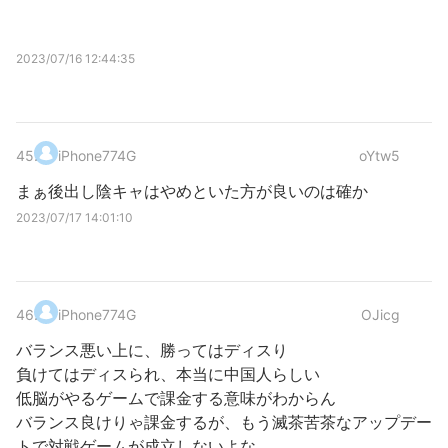
2023/07/16 12:44:35
45
.
iPhone774G
oYtw5
まぁ後出し陰キャはやめといた方が良いのは確か
2023/07/17 14:01:10
46
.
iPhone774G
OJicg
バランス悪い上に、勝ってはディスり
負けてはディスられ、本当に中国人らしい
低脳がやるゲームで課金する意味がわからん
バランス良けりゃ課金するが、もう滅茶苦茶なアップデー
トで対戦ゲームが成立しないよな