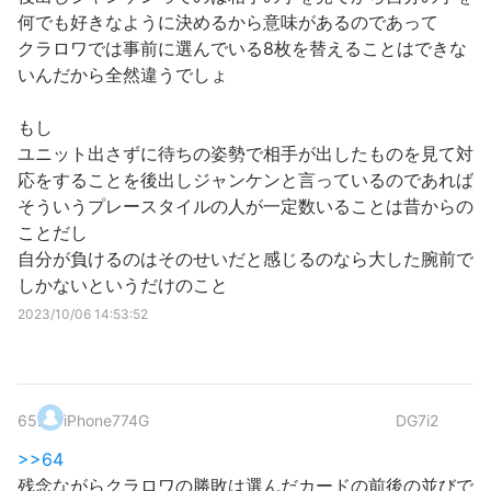
何でも好きなように決めるから意味があるのであって
クラロワでは事前に選んでいる8枚を替えることはできな
いんだから全然違うでしょ
もし
ユニット出さずに待ちの姿勢で相手が出したものを見て対
応をすることを後出しジャンケンと言っているのであれば
そういうプレースタイルの人が一定数いることは昔からの
ことだし
自分が負けるのはそのせいだと感じるのなら大した腕前で
しかないというだけのこと
2023/10/06 14:53:52
65
.
iPhone774G
DG7i2
>>64
残念ながらクラロワの勝敗は選んだカードの前後の並びで