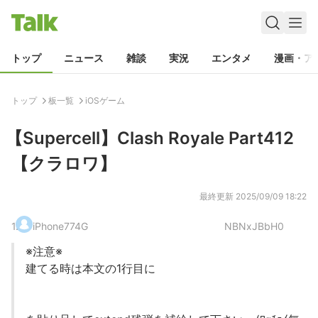
トップ
ニュース
雑談
実況
エンタメ
漫画・ア
トップ
板一覧
iOSゲーム
【Supercell】Clash Royale Part412
【クラロワ】
最終更新
2025/09/09 18:22
1
.
iPhone774G
NBNxJBbH0
※注意※
建てる時は本文の1行目に