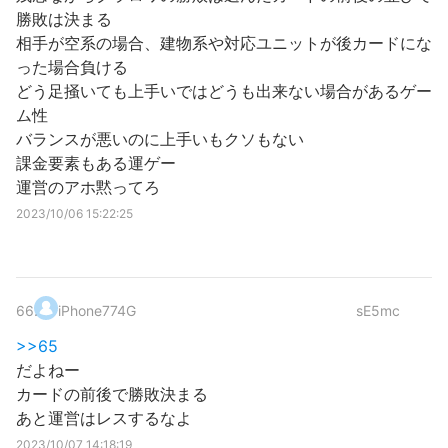
勝敗は決まる
相手が空系の場合、建物系や対応ユニットが後カードにな
った場合負ける
どう足掻いても上手いではどうも出来ない場合があるゲー
ム性
バランスが悪いのに上手いもクソもない
課金要素もある運ゲー
運営のアホ黙ってろ
2023/10/06 15:22:25
66
.
iPhone774G
sE5mc
>>65
だよねー
カードの前後で勝敗決まる
あと運営はレスするなよ
2023/10/07 14:18:19