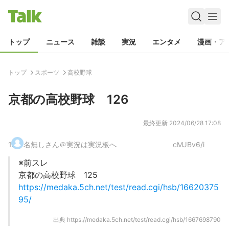
トップ
ニュース
雑談
実況
エンタメ
漫画・ア
トップ
スポーツ
高校野球
京都の高校野球 126
最終更新
2024/06/28 17:08
1
.
名無しさん＠実況は実況板へ
cMJBv6/i
※前スレ
京都の高校野球 125
https://medaka.5ch.net/test/read.cgi/hsb/16620375
95/
出典
https://medaka.5ch.net/test/read.cgi/hsb/1667698790