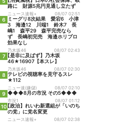
【消費減税】日本の社会保障、岐
5
路に 財源5兆円見通し立たず
ニュース速報+
08/07 02:51
ミーグリ8次結果 愛宕6 小津
6
3 海邉12 川端1 鈴木7 長
嶋1 森平29 森平完売なら
ず 長嶋初完売 海邉ホリプロ
効果なし
乃木坂46
08/07 02:43
【是非に及ばず】乃木坂
7
46★16907【本スレ】
乃木坂46
08/07 02:30
テレビの視聴率を見守るスレ
8
★112
ニュー速(嫌儲)
08/07 02:10
◆◆◆8月の市況 その5◆◆◆
9
市況1
08/07 01:12
【政治】れいわ新選組が「いのち
10
の党」に党名変更
ニュース速報+
08/07 02:38