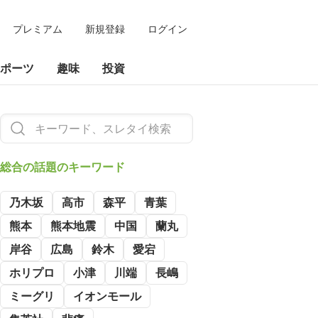
プレミアム
新規登録
ログイン
ポーツ
趣味
投資
総合の
話題のキーワード
乃木坂
高市
森平
青葉
熊本
熊本地震
中国
蘭丸
岸谷
広島
鈴木
愛宕
ホリプロ
小津
川端
長嶋
ミーグリ
イオンモール