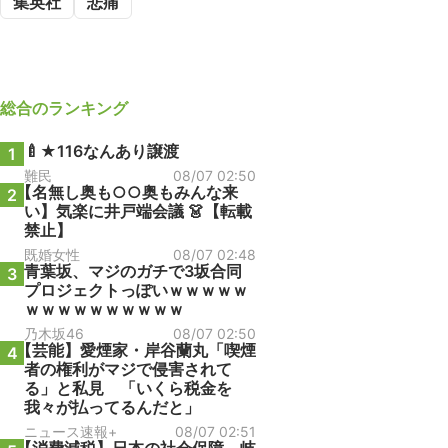
集英社
悲痛
総合
のランキング
🍼★116なんあり譲渡
1
難民
08/07 02:50
【名無し奥も○○奥もみんな来
2
い】気楽に井戸端会議 👗【転載
禁止】
既婚女性
08/07 02:48
青葉坂、マジのガチで3坂合同
3
プロジェクトっぽいｗｗｗｗｗ
ｗｗｗｗｗｗｗｗｗｗ
乃木坂46
08/07 02:50
【芸能】愛煙家・岸谷蘭丸「喫煙
4
者の権利がマジで侵害されて
る」と私見 「いくら税金を
我々が払ってるんだと」
ニュース速報+
08/07 02:51