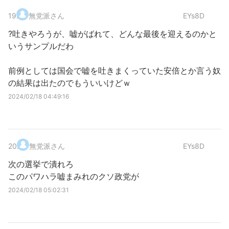
19
.
無党派さん
EYs8D
?吐きやろうが、嘘がばれて、どんな最後を迎えるのかと
いうサンプルだわ
前例としては国会で嘘を吐きまくっていた安倍とか言う奴
の結果は出たのでもういいけどｗ
2024/02/18 04:49:16
20
.
無党派さん
EYs8D
次の選挙で潰れろ
このパワハラ嘘まみれのクソ政党が
2024/02/18 05:02:31