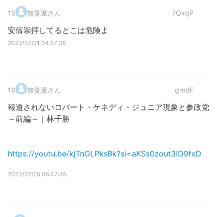
15
.
無党派さん
7QxqP
安倍崇拝してるとこは危険よ
2023/07/21 04:57:38
16
.
無党派さん
grndF
報道されないロバート・ケネディ・ジュニア現象と参政党
～前編～｜林千勝
https://youtu.be/kjTnGLPksBk?si=aKSs0zout3ID9fxD
2023/07/25 08:47:35