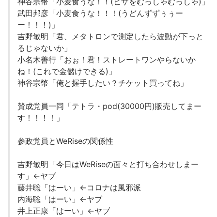
神谷宗幣「小麦食うな！！(ピザをむっしゃむっしゃ)」
武田邦彦「小麦食うな！！！(うどんずずぅぅー
ー！！！)」
吉野敏明「君、メタトロンで測定したら波動が下っと
るじゃないか」
小名木善行「おぉ！君！ストレートワンやらないか
ね！(これで金儲けできる)」
神谷宗幣「俺と握手したい？チケット買ってね」
賛成党員一同「テトラ・pod(30000円)販売してまー
す！！！！」
参政党員とWeRiseの関係性
吉野敏明「今日はWeRiseの面々と打ち合わせしまー
す」←ヤブ
藤井聡「はーい」←コロナは風邪派
内海聡「はーい」←ヤブ
井上正康「はーい」←ヤブ