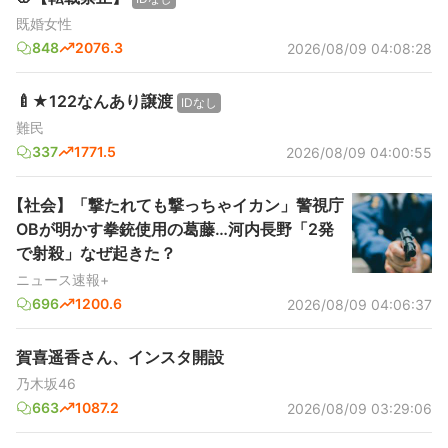
既婚女性
848
2076.3
2026/08/09 04:08:28
🍼★122なんあり譲渡
IDなし
難民
337
1771.5
2026/08/09 04:00:55
【社会】「撃たれても撃っちゃイカン」警視庁
OBが明かす拳銃使用の葛藤…河内長野「2発
で射殺」なぜ起きた？
ニュース速報+
696
1200.6
2026/08/09 04:06:37
賀喜遥香さん、インスタ開設
乃木坂46
663
1087.2
2026/08/09 03:29:06