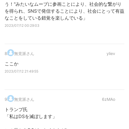
う！"みたいなムーブに参画ことにより、社会的な繋がり
を得られ、SNSで発信することにより、社会にとって有益
なことをしている錯覚を楽しんでいる」
2023/07/12 00:29:03
8
.
無党派さん
yliev
ここか
2023/07/12 21:49:55
9
.
無党派さん
6zMAo
トランプ氏
「私はDSを滅ぼします」