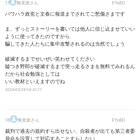
17
.
無党派さん
EYs8D
パワハラ政党と文春に報道までされてご愁傷さまです
ま、ずっとストーリーを書いては他人に信じ込ませていい
ように使ってきたのですから
騙してきた人たちに集中攻撃されるのは当然でしょう
破滅するまでせいぜい笑わせてください
嘘つき野郎が破滅するまで突っ走るさまを無料でみれるん
だから社会勉強としては
いい教材といえますのでね
2024/02/18 04:41:17
18
.
無党派さん
EYs8D
裁判で過去の規約すら出せない、自殺者が出ても第三者委
員会を設置して対応することすらしない