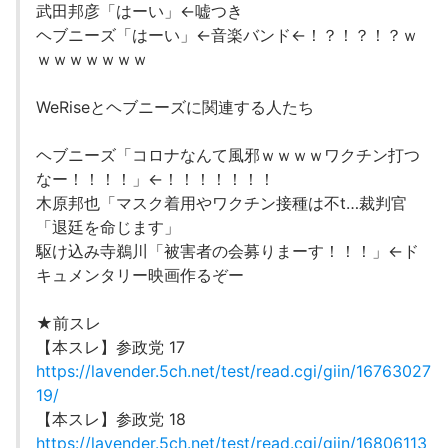
武田邦彦「はーい」←嘘つき
ヘブニーズ「はーい」←音楽バンド←！？！？！？ｗ
ｗｗｗｗｗｗｗ
WeRiseとヘブニーズに関連する人たち
ヘブニーズ「コロナなんて風邪ｗｗｗｗワクチン打つ
なー！！！！」←！！！！！！！
木原邦也「マスク着用やワクチン接種は不t…裁判官
「退廷を命じます」
駆け込み寺鵜川「被害者の会募りまーす！！！」←ド
キュメンタリー映画作るぞー
★前スレ
【本スレ】参政党 17
https://lavender.5ch.net/test/read.cgi/giin/16763027
19/
【本スレ】参政党 18
https://lavender.5ch.net/test/read.cgi/giin/16806113