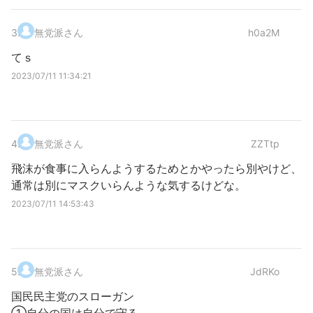
3
.
無党派さん
h0a2M
てｓ
2023/07/11 11:34:21
4
.
無党派さん
ZZTtp
飛沫が食事に入らんようするためとかやったら別やけど、
通常は別にマスクいらんような気するけどな。
2023/07/11 14:53:43
5
.
無党派さん
JdRKo
国民民主党のスローガン