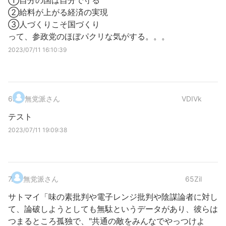
①自分の国は自分で守る
②給料が上がる経済の実現
③人づくりこそ国づくり
って、参政党のほぼパクリな気がする。。。
2023/07/11 16:10:39
6
.
無党派さん
VDIVk
テスト
2023/07/11 19:09:38
7
.
無党派さん
65Zil
サトマイ「味の素批判や電子レンジ批判や陰謀論者に対し
て、論破しようとしても無駄というデータがあり、彼らは
つまるところ孤独で、"共通の敵をみんなでやっつけよ