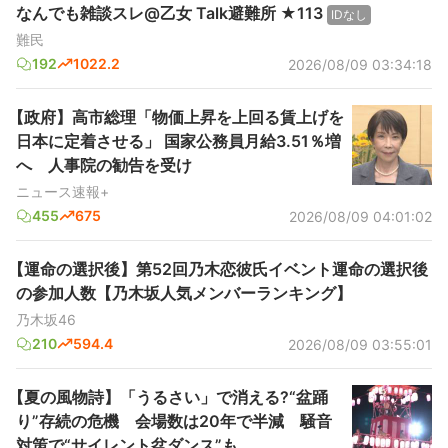
なんでも雑談スレ@乙女 Talk避難所 ★113
IDなし
難民
192
1022.2
2026/08/09 03:34:18
【政府】高市総理「物価上昇を上回る賃上げを
日本に定着させる」 国家公務員月給3.51％増
へ 人事院の勧告を受け
ニュース速報+
455
675
2026/08/09 04:01:02
【運命の選択後】第52回乃木恋彼氏イベント運命の選択後
の参加人数【乃木坂人気メンバーランキング】
乃木坂46
210
594.4
2026/08/09 03:55:01
【夏の風物詩】「うるさい」で消える?“盆踊
り”存続の危機 会場数は20年で半減 騒音
対策で“サイレント盆ダンス”も