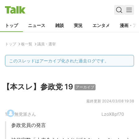
トップ
ニュース
雑談
実況
エンタメ
漫画・ア
トップ
板一覧
議員・選挙
このスレッドはアーカイブ化された過去ログです。
【本スレ】参政党 19
アーカイブ
最終更新
2024/03/08 19:38
1
.
無党派さん
LzoX8pf70
参政党員の発言