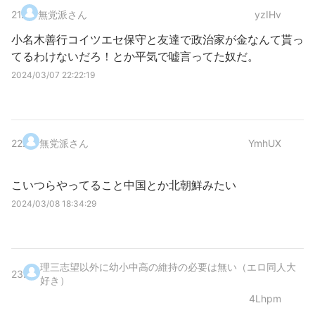
21
.
無党派さん
yzIHv
小名木善行コイツエセ保守と友達で政治家が金なんて貰っ
てるわけないだろ！とか平気で嘘言ってた奴だ。
2024/03/07 22:22:19
22
.
無党派さん
YmhUX
こいつらやってること中国とか北朝鮮みたい
2024/03/08 18:34:29
理三志望以外に幼小中高の維持の必要は無い（エロ同人大
23
.
好き）
4Lhpm