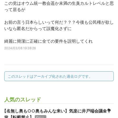
この党はオウム統一教会遥か未満の生臭カルトレベルと思
って居るが
お前の言う日本らしいって何だ？？？今後も公民権が欲し
いなら匿名だからって誤魔化さずに
綺麗に簡潔に正確に全ての要件を説明してくれ
2024/03/08 19:38:26
このスレッドはアーカイブ化された過去ログです。
人気のスレッド
【名無し奥も○○奥もみんな来い】気楽に井戸端会議🌼💐
🌸【転載禁止】
IDなし