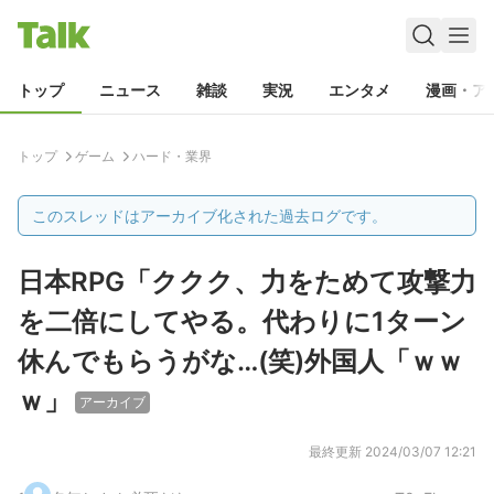
トップ
ニュース
雑談
実況
エンタメ
漫画・ア
トップ
ゲーム
ハード・業界
このスレッドはアーカイブ化された過去ログです。
日本RPG「ククク、力をためて攻撃力
を二倍にしてやる。代わりに1ターン
休んでもらうがな…(笑)外国人「ｗｗ
ｗ」
アーカイブ
最終更新
2024/03/07 12:21