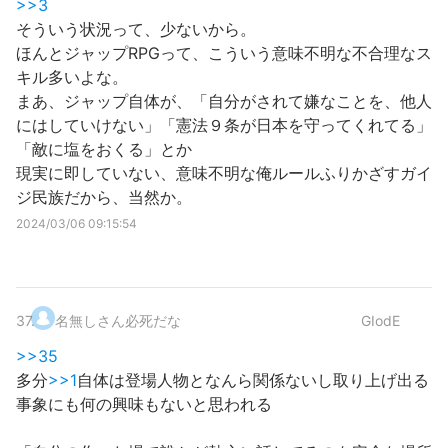
>>3
そういう状況って、少ないから。
ほんとジャップRPGって、こういう意味不明な不合理なス
キル多いよな。
まあ、ジャップ自体が、「自分がされて嫌なことを、他人
にはしていけない」「憲法９条が日本を守ってくれてる」
「敵に塩をおくる」とか
現実に即していない、意味不明な俺ルールふりかざすガイ
ジ民族だから、当然か。
2024/03/06 09:15:54
37
.
名無しさん必死だな
GIodE
>>35
多分
>>1
自体は登場人物となんら関係ないし取り上げ出る
事象にも何の興味もないと思われる