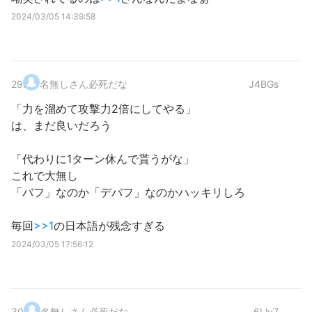
2024/03/05 14:39:58
29
.
名無しさん必死だな
J4BGs
「力を溜めて攻撃力2倍にしてやる」
は、まだ良いだろう
「代わりに1ターン休んで貰うがな」
これで大無し
「バフ」なのか「デバフ」なのかハッキリしろ
毎回
>>1
の日本語が残念すぎる
2024/03/05 17:56:12
30
.
名無しさん必死だな
6Llv7