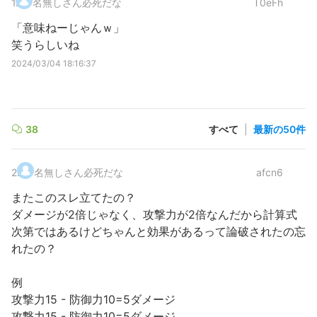
1
.
名無しさん必死だな
T0eFh
「意味ねーじゃんｗ」
笑うらしいね
2024/03/04 18:16:37
38
すべて
|
最新の50件
2
.
名無しさん必死だな
afcn6
またこのスレ立てたの？
ダメージが2倍じゃなく、攻撃力が2倍なんだから計算式
次第ではあるけどちゃんと効果があるって論破されたの忘
れたの？
例
攻撃力15 - 防御力10=5ダメージ
攻撃力15 - 防御力10=5ダメージ