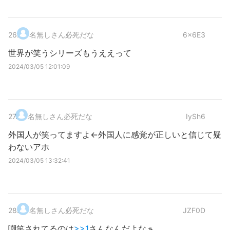
26
.
名無しさん必死だな
6x6E3
世界が笑うシリーズもうええって
2024/03/05 12:01:09
27
.
名無しさん必死だな
IySh6
外国人が笑ってますよ←外国人に感覚が正しいと信じて疑
わないアホ
2024/03/05 13:32:41
28
.
名無しさん必死だな
JZF0D
嘲笑されてるのは
>>1
さんなんだよなぁ