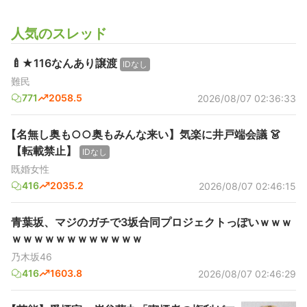
人気のスレッド
🍼★116なんあり譲渡
IDなし
難民
771
2058.5
2026/08/07 02:36:33
【名無し奥も○○奥もみんな来い】気楽に井戸端会議 👗
【転載禁止】
IDなし
既婚女性
416
2035.2
2026/08/07 02:46:15
青葉坂、マジのガチで3坂合同プロジェクトっぽいｗｗｗ
ｗｗｗｗｗｗｗｗｗｗｗｗ
乃木坂46
416
1603.8
2026/08/07 02:46:29