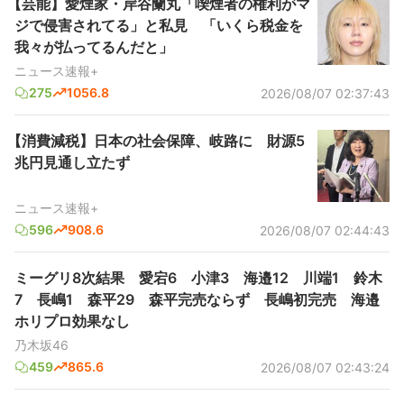
【芸能】愛煙家・岸谷蘭丸「喫煙者の権利がマ
ジで侵害されてる」と私見 「いくら税金を
我々が払ってるんだと」
ニュース速報+
275
1056.8
2026/08/07 02:37:43
【消費減税】日本の社会保障、岐路に 財源5
兆円見通し立たず
ニュース速報+
596
908.6
2026/08/07 02:44:43
ミーグリ8次結果 愛宕6 小津3 海邉12 川端1 鈴木
7 長嶋1 森平29 森平完売ならず 長嶋初完売 海邉
ホリプロ効果なし
乃木坂46
459
865.6
2026/08/07 02:43:24