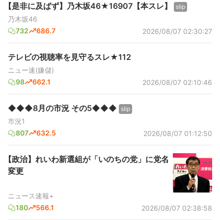
【是非に及ばず】乃木坂46★16907【本スレ】
slip
乃木坂46
732
686.7
2026/08/07 02:30:27
テレビの視聴率を見守るスレ★112
ニュー速(嫌儲)
98
662.1
2026/08/07 02:10:46
◆◆◆8月の市況 その5◆◆◆
slip
市況1
807
632.5
2026/08/07 01:12:50
【政治】れいわ新選組が「いのちの党」に党名
変更
ニュース速報+
180
566.1
2026/08/07 02:38:58