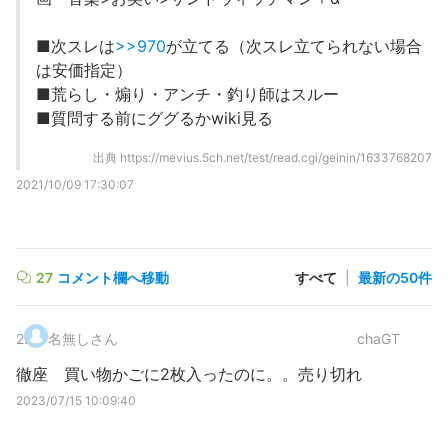
■次スレは
>>970
が立てる（次スレ立てられない場合
は安価指定）
■荒らし・煽り・アンチ・釣り師はスルー
■質問する前にググるかwiki見る
出典
https://mevius.5ch.net/test/read.cgi/geinin/1633768207
2021/10/09 17:30:07
27
コメント欄へ移動
すべて
|
最新の50件
2
.
名無しさん
chaGT
徹座 買い物かごに2枚入ったのに。。売り切れ
2023/07/15 10:09:40