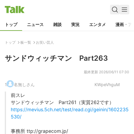
トップ
ニュース
雑談
実況
エンタメ
漫画・ア
トップ
板一覧
お笑い芸人
サンドウィッチマン Part263
最終更新
2026/06/11 07:30
1
.
名無しさん
KWpeVhguM
前スレ
サンドウィッチマン Part261（実質262です）
https://mevius.5ch.net/test/read.cgi/geinin/1602235
530/
事務所 ttp://grapecom.jp/