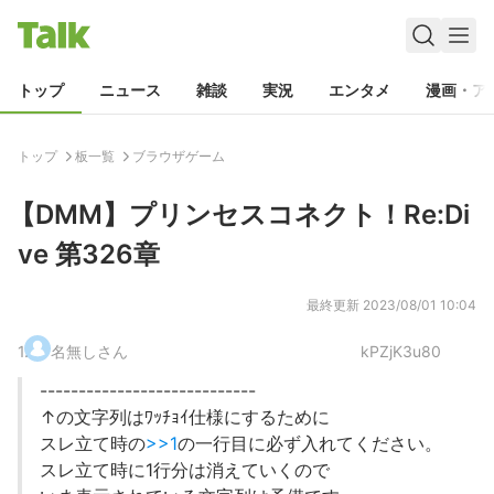
トップ
ニュース
雑談
実況
エンタメ
漫画・ア
トップ
板一覧
ブラウザゲーム
【DMM】プリンセスコネクト！Re:Di
ve 第326章
最終更新
2023/08/01 10:04
1
.
名無しさん
kPZjK3u80
----------------------------
↑の文字列はﾜｯﾁｮｲ仕様にするために
スレ立て時の
>>1
の一行目に必ず入れてください。
スレ立て時に1行分は消えていくので