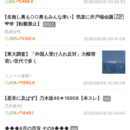
63
2468.6
2026/08/08 00:40:52
【名無し奥も○○奥もみんな来い】気楽に井戸端会議 🇯🇵
🎌🌸【転載禁止】
IDなし
既婚女性
395
2391.6
2026/08/08 00:41:06
【東大調査】「外国人受け入れ反対」大幅増
若い世代で多く
ニュース速報+
416
1690.6
2026/08/08 00:40:08
【是非に及ばず】乃木坂46★16908【本スレ】
slip
乃木坂46
374
1649.1
2026/08/08 00:34:43
◆◆◆8月の市況 その6◆◆◆
slip