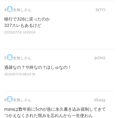
4
.
名無しさん
2kTtY
移行で326に戻ったのか
327スレもあるけど
2023/07/10 19:29:04
5
.
名無しさん
jkDNS
過疎なの？サ終なの？ほしゅなの！
2023/07/15 08:22:18
6
.
名無しさん
dEaqg
mateは数年前に5chが急に永久書き込み規制してきて
つかえなくされた恨みを忘れんから一生使わん