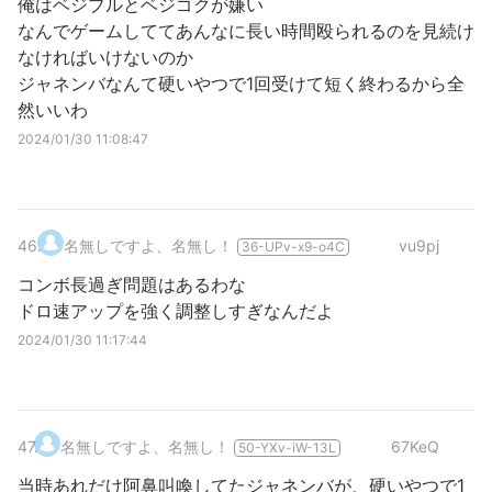
俺はベジブルとベジゴクが嫌い
なんでゲームしててあんなに長い時間殴られるのを見続け
なければいけないのか
ジャネンバなんて硬いやつで1回受けて短く終わるから全
然いいわ
2024/01/30 11:08:47
46
.
名無しですよ、名無し！
vu9pj
36-UPv-x9-o4C
コンボ長過ぎ問題はあるわな
ドロ速アップを強く調整しすぎなんだよ
2024/01/30 11:17:44
47
.
名無しですよ、名無し！
67KeQ
50-YXv-iW-13L
当時あれだけ阿鼻叫喚してたジャネンバが、硬いやつで1