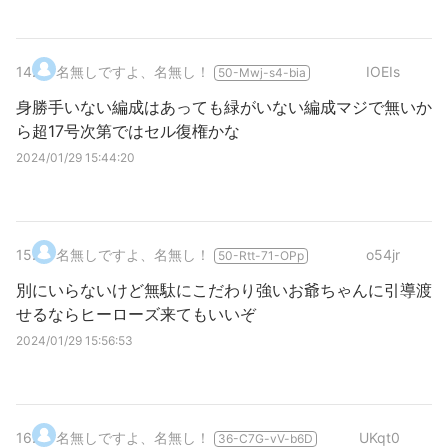
14
.
名無しですよ、名無し！
IOEIs
50-Mwj-s4-bia
身勝手いない編成はあっても緑がいない編成マジで無いか
ら超17号次第ではセル復権かな
2024/01/29 15:44:20
15
.
名無しですよ、名無し！
o54jr
50-Rtt-71-OPp
別にいらないけど無駄にこだわり強いお爺ちゃんに引導渡
せるならヒーローズ来てもいいぞ
2024/01/29 15:56:53
16
.
名無しですよ、名無し！
UKqt0
36-C7G-vV-b6D