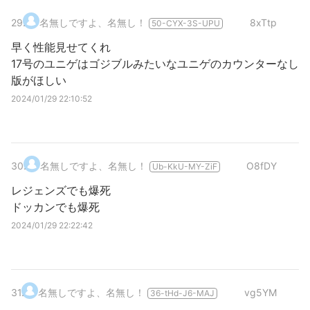
29
.
名無しですよ、名無し！
8xTtp
50-CYX-3S-UPU
早く性能見せてくれ
17号のユニゲはゴジブルみたいなユニゲのカウンターなし
版がほしい
2024/01/29 22:10:52
30
.
名無しですよ、名無し！
O8fDY
Ub-KkU-MY-ZiF
レジェンズでも爆死
ドッカンでも爆死
2024/01/29 22:22:42
31
.
名無しですよ、名無し！
vg5YM
36-tHd-J6-MAJ