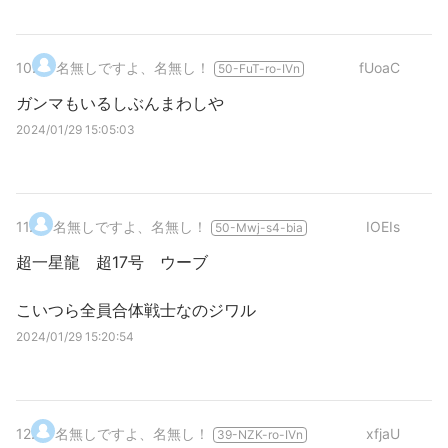
10
.
名無しですよ、名無し！
fUoaC
50-FuT-ro-IVn
ガンマもいるしぶんまわしや
2024/01/29 15:05:03
11
.
名無しですよ、名無し！
IOEIs
50-Mwj-s4-bia
超一星龍 超17号 ウーブ
こいつら全員合体戦士なのジワル
2024/01/29 15:20:54
12
.
名無しですよ、名無し！
xfjaU
39-NZK-ro-IVn