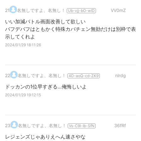
21
.
名無しですよ、名無し！
VV0mZ
Ub-vjj-bO-wlD
いい加減バトル画面改善して欲しい
バフデバフはともかく特殊カバチェン無効だけは別枠で表
示してくれよ
2024/01/29 18:11:26
22
.
名無しですよ、名無し！
nlrdg
4D-aoQ-cd-ZK9
ドッカンの1位早すぎる…俺悔しいよ
2024/01/29 19:12:15
23
.
名無しですよ、名無し！
36fRf
Vs-C9l-Ib-SfN
レジェンズじゃありえへん速さやな