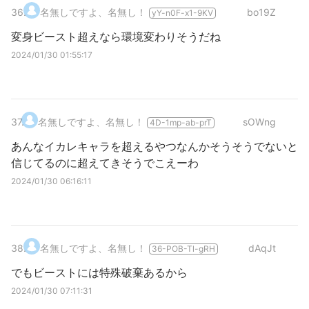
36
.
名無しですよ、名無し！
bo19Z
yY-n0F-x1-9KV
変身ビースト超えなら環境変わりそうだね
2024/01/30 01:55:17
37
.
名無しですよ、名無し！
sOWng
4D-1mp-ab-prT
あんなイカレキャラを超えるやつなんかそうそうでないと
信じてるのに超えてきそうでこえーわ
2024/01/30 06:16:11
38
.
名無しですよ、名無し！
dAqJt
36-POB-Tl-gRH
でもビーストには特殊破棄あるから
2024/01/30 07:11:31