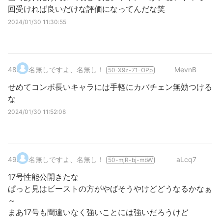
回受ければ良いだけな評価になってんだな笑
2024/01/30 11:30:55
48
.
名無しですよ、名無し！
MevnB
50-X9z-71-OPp
せめてコンボ長いキャラには手軽にカバチェン無効つける
な
2024/01/30 11:52:08
49
.
名無しですよ、名無し！
aLcq7
50-mjR-bj-mbW
17号性能公開きたな
ぱっと見はビーストの方がやばそうやけどどうなるかなぁ
～
まあ17号も間違いなく強いことには強いだろうけど