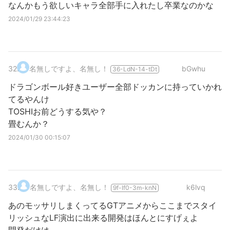
なんかもう欲しいキャラ全部手に入れたし卒業なのかな
2024/01/29 23:44:23
32
.
名無しですよ、名無し！
bGwhu
36-LdN-14-tDt
ドラゴンボール好きユーザー全部ドッカンに持っていかれ
てるやんけ
TOSHIお前どうする気や？
畳むんか？
2024/01/30 00:15:07
33
.
名無しですよ、名無し！
k6lvq
9f-If0-3m-knN
あのモッサリしまくってるGTアニメからここまでスタイ
リッシュなLF演出に出来る開発はほんとにすげぇよ