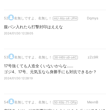
52
.
名無しですよ、名無し！
Dqmys
mU-Ato-s4-JPH
腹パン入れたら打撃封印はええな
2024/01/30 12:28:05
53
.
名無しですよ、名無し！
zZc9R
36-H6V-x9-o4C
17号強くても人造全くいないからな……
ゴジ4、17号、元気玉なら身勝手にも対抗できるか？
2024/01/30 12:28:19
54
.
名無しですよ、名無し！
MevnB
50-X9z-71-OPp