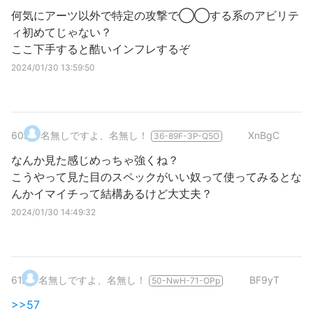
何気にアーツ以外で特定の攻撃で◯◯する系のアビリテ
ィ初めてじゃない？
ここ下手すると酷いインフレするぞ
2024/01/30 13:59:50
60
.
名無しですよ、名無し！
XnBgC
36-89F-3P-Q5O
なんか見た感じめっちゃ強くね？
こうやって見た目のスペックがいい奴って使ってみるとな
んかイマイチって結構あるけど大丈夫？
2024/01/30 14:49:32
61
.
名無しですよ、名無し！
BF9yT
50-NwH-71-OPp
>>57