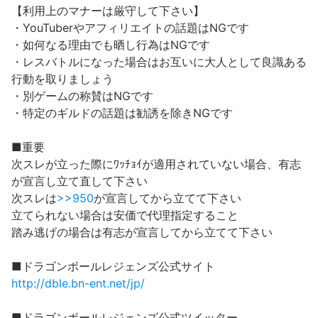
【利用上のマナーは厳守して下さい】
・YouTuberやアフィリエイトの話題はNGです
・如何なる理由でも晒し行為はNGです
・レスバトルになった場合はお互いに大人として良識ある
行動を取りましょう
・別ゲームの称賛はNGです
・特定のギルドの話題は勧誘を除きNGです
■重要
次スレが立った際にﾜｯﾁｮｲが適用されていない場合、有志
が宣言し立て直して下さい
次スレは
>>950
が宣言してから立てて下さい
立てられない場合は安価で代理指定すること
踏み逃げの場合は有志が宣言してから立てて下さい
■ドラゴンボールレジェンズ公式サイト
http://dble.bn-ent.net/jp/
■ドラゴンボールレジェンズ公式ツイッター