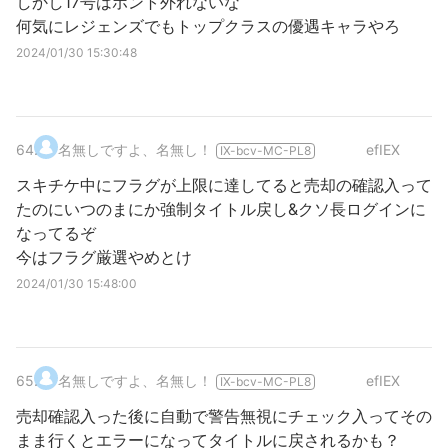
しかし17号はホント外れないな
何気にレジェンズでもトップクラスの優遇キャラやろ
2024/01/30 15:30:48
64
.
名無しですよ、名無し！
efIEX
IX-bcv-MC-PL8
スキチケ中にフラグが上限に達してると売却の確認入って
たのにいつのまにか強制タイトル戻し&クソ長ログインに
なってるぞ
今はフラグ厳選やめとけ
2024/01/30 15:48:00
65
.
名無しですよ、名無し！
efIEX
IX-bcv-MC-PL8
売却確認入った後に自動で警告無視にチェック入ってその
まま行くとエラーになってタイトルに戻されるかも？