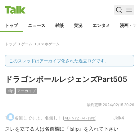
トップ
ニュース
雑談
実況
エンタメ
漫画・ア
トップ
ゲーム
スマホゲーム
このスレッドはアーカイブ化された過去ログです。
ドラゴンボールレジェンズPart505
slip
アーカイブ
最終更新
2024/02/15 20:26
1
.
名無しですよ、名無し！
Jklk4
4D-NYZ-74-sWz
スレを立てる人は名前欄に『!slip』を入れて下さい