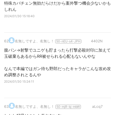
特殊カバチェン無効だらけだから案外撃つ機会少ないかも
しれん
2024/01/30 15:16:40
62
.
名無しですよ、名無し！
4402N
50-nEU-s4-JPH
腹パン→射撃でユニゲも貯まったら打撃必殺封印に加えて
玉破棄もあるからRR被せられる心配もないんやな
なんで本編ではガン待ち野郎だったキャラがこんな攻め攻
め調整されとるんや
2024/01/30 15:24:11
63
.
名無しですよ、名無し！
aLcq7
50-mjR-bj-mbW