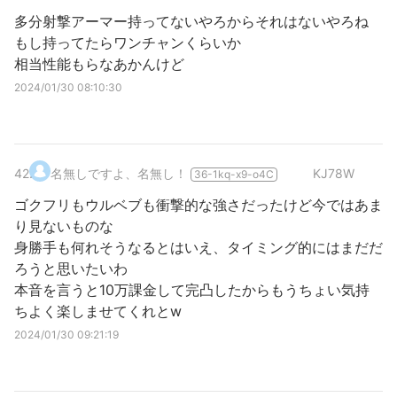
多分射撃アーマー持ってないやろからそれはないやろね
もし持ってたらワンチャンくらいか
相当性能もらなあかんけど
2024/01/30 08:10:30
42
.
名無しですよ、名無し！
KJ78W
36-1kq-x9-o4C
ゴクフリもウルベブも衝撃的な強さだったけど今ではあま
り見ないものな
身勝手も何れそうなるとはいえ、タイミング的にはまだだ
ろうと思いたいわ
本音を言うと10万課金して完凸したからもうちょい気持
ちよく楽しませてくれとw
2024/01/30 09:21:19