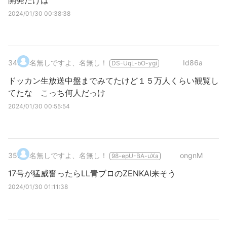
開発だけは
2024/01/30 00:38:38
34
.
名無しですよ、名無し！
Id86a
DS-UqL-bO-ygi
ドッカン生放送中盤までみてたけど１５万人くらい観覧し
てたな こっち何人だっけ
2024/01/30 00:55:54
35
.
名無しですよ、名無し！
ongnM
98-epU-BA-uXa
17号が猛威奮ったらLL青ブロのZENKAI来そう
2024/01/30 01:11:38