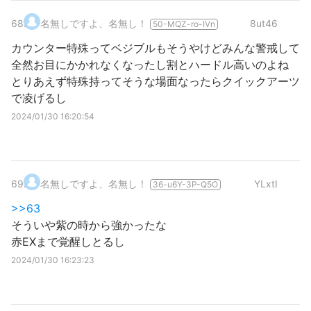
68
.
名無しですよ、名無し！
8ut46
50-MQZ-ro-IVn
カウンター特殊ってベジブルもそうやけどみんな警戒して
全然お目にかかれなくなったし割とハードル高いのよね
とりあえず特殊持ってそうな場面なったらクイックアーツ
で凌げるし
2024/01/30 16:20:54
69
.
名無しですよ、名無し！
YLxtI
36-u6Y-3P-Q5O
>>63
そういや紫の時から強かったな
赤EXまで覚醒しとるし
2024/01/30 16:23:23