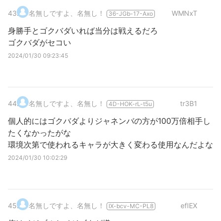
43
.
名無しですよ、名無し！
WMNxT
36-JGb-17-Axo
身勝手とゴクバダいれば当分は戦えるだろ
ゴクバダがセコい
2024/01/30 09:23:45
44
.
名無しですよ、名無し！
tr3B1
4D-HOK-rL-t5u
個人的にはゴクバダよりジャネンバの方が100万倍相手し
たくなかったがな
環境次第で使われるキャラが大きく変わる使用なんだよな
2024/01/30 10:02:29
45
.
名無しですよ、名無し！
efIEX
IX-bcv-MC-PL8