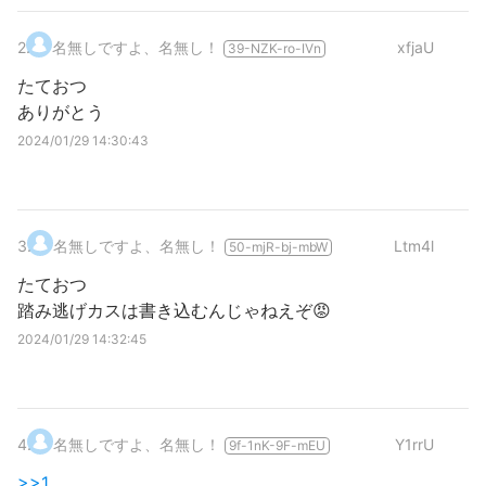
2
.
名無しですよ、名無し！
xfjaU
39-NZK-ro-IVn
たておつ
ありがとう
2024/01/29 14:30:43
3
.
名無しですよ、名無し！
Ltm4l
50-mjR-bj-mbW
たておつ
踏み逃げカスは書き込むんじゃねえぞ😡
2024/01/29 14:32:45
4
.
名無しですよ、名無し！
Y1rrU
9f-1nK-9F-mEU
>>1