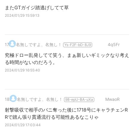
またGTガイジ踏逃げしてて草
2024/01/29 15:59:13
17
.
名無しですよ、名無し！
4q5Fr
Ys-F2F-bD-8J9
究極ドロー乱発してて笑う、まぁ新しいギミックなり考え
る時間がないのだろう。
2024/01/29 16:55:40
18
.
名無しですよ、名無し！
MwaoR
98-epU-BA-uXa
射撃吸収で相手のバニ奪った後に1718号にキャラチェンR
Rで踏ん張り貫通流行る可能性あるなこりゃ
2024/01/29 17:03:44