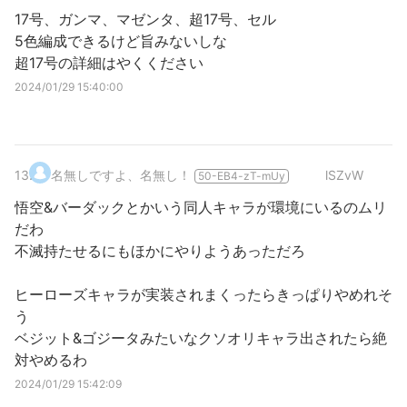
17号、ガンマ、マゼンタ、超17号、セル
5色編成できるけど旨みないしな
超17号の詳細はやくください
2024/01/29 15:40:00
13
.
名無しですよ、名無し！
lSZvW
50-EB4-zT-mUy
悟空&バーダックとかいう同人キャラが環境にいるのムリ
だわ
不滅持たせるにもほかにやりようあっただろ
ヒーローズキャラが実装されまくったらきっぱりやめれそ
う
ベジット&ゴジータみたいなクソオリキャラ出されたら絶
対やめるわ
2024/01/29 15:42:09