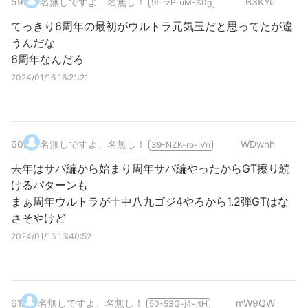
59
.
名無しですよ、名無し！
B3KYu
9f-rzE-uM-S0g
てっきり6周年の最初がウルトラ元気玉だと思ってたが違
うんだな
6周年なんだろ
2024/01/16 16:21:21
60
.
名無しですよ、名無し！
WDwnh
39-NZK-ro-IVn
去年はサバ編から始まり周年サバ編やったからGT擦り続
けるパターンも
まぁ周年ウルトラが十中八九ゴジ4やろから1.2弾GTはな
さそやけど
2024/01/16 16:40:52
61
.
名無しですよ、名無し！
mW9QW
50-53G-j4-rtH