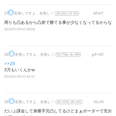
27
.
名無しですよ、名無し！
AFohT
36-jGU-14-tDt
周りも凸あるから凸差で勝てる事が少なくなってるからな
2024/01/16 07:29:06
28
.
名無しですよ、名無し！
g4x4D
50-FWu-Ib-SfN
>>25
3万もいくんかw
2024/01/16 07:45:31
29
.
名無しですよ、名無し！
2QJXl
4D-G7b-x9-o4C
だいぶ課金して身勝手完凸してるけどまぁボーダーで充分