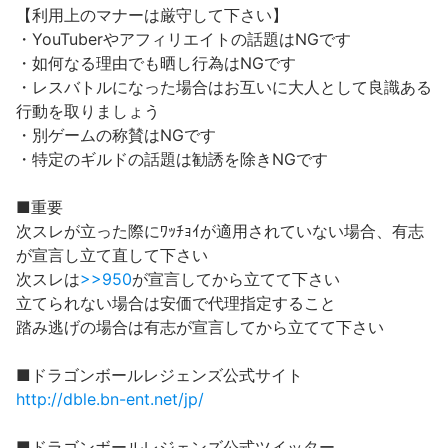
【利用上のマナーは厳守して下さい】
・YouTuberやアフィリエイトの話題はNGです
・如何なる理由でも晒し行為はNGです
・レスバトルになった場合はお互いに大人として良識ある
行動を取りましょう
・別ゲームの称賛はNGです
・特定のギルドの話題は勧誘を除きNGです
■重要
次スレが立った際にﾜｯﾁｮｲが適用されていない場合、有志
が宣言し立て直して下さい
次スレは
>>950
が宣言してから立てて下さい
立てられない場合は安価で代理指定すること
踏み逃げの場合は有志が宣言してから立てて下さい
■ドラゴンボールレジェンズ公式サイト
http://dble.bn-ent.net/jp/
■ドラゴンボールレジェンズ公式ツイッター