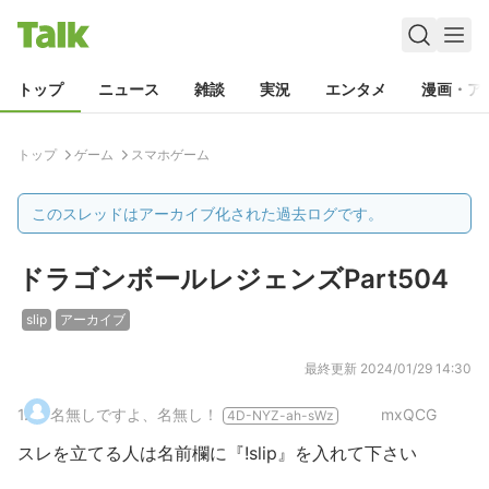
トップ
ニュース
雑談
実況
エンタメ
漫画・ア
トップ
ゲーム
スマホゲーム
このスレッドはアーカイブ化された過去ログです。
ドラゴンボールレジェンズPart504
slip
アーカイブ
最終更新
2024/01/29 14:30
1
.
名無しですよ、名無し！
mxQCG
4D-NYZ-ah-sWz
スレを立てる人は名前欄に『!slip』を入れて下さい