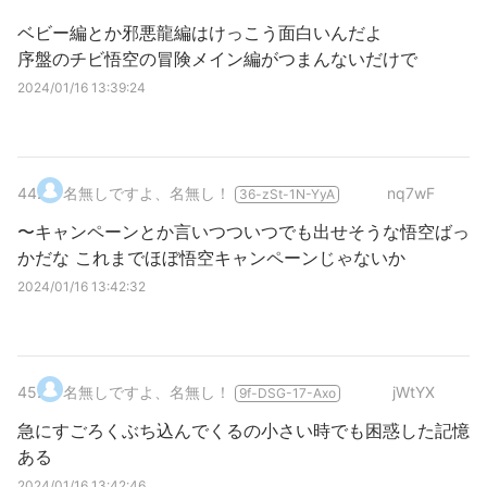
ベビー編とか邪悪龍編はけっこう面白いんだよ
序盤のチビ悟空の冒険メイン編がつまんないだけで
2024/01/16 13:39:24
44
.
名無しですよ、名無し！
nq7wF
36-zSt-1N-YyA
〜キャンペーンとか言いつついつでも出せそうな悟空ばっ
かだな これまでほぼ悟空キャンペーンじゃないか
2024/01/16 13:42:32
45
.
名無しですよ、名無し！
jWtYX
9f-DSG-17-Axo
急にすごろくぶち込んでくるの小さい時でも困惑した記憶
ある
2024/01/16 13:42:46