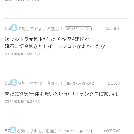
55
.
名無しですよ、名無し！
Qom61
36-t8R-ie-rOc
次ウルトラ元気玉だったら悟空4連続か
流石に悟空飽きたしイーシンロンがよかったなー
2024/01/16 15:30:59
56
.
名無しですよ、名無し！
2QJXl
4D-G7b-x9-o4C
未だにSPが一体も無いというGTトランクスに救いは……
2024/01/16 15:32:33
57
.
名無しですよ、名無し！
mW9QW
50-53G-j4-rtH