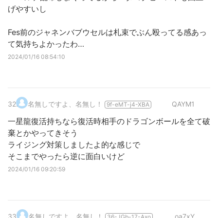
げやすいし
Fes前のジャネンバブウセルは札束でぶん殴ってる感あっ
て気持ちよかったわ…
2024/01/16 08:54:10
32
.
名無しですよ、名無し！
QAYM1
9f-eMT-j4-XBA
一星龍復活持ちなら復活時相手のドラゴンボールを全て破
棄とかやってきそう
ライジング対策しましたよ的な感じで
そこまでやったら逆に面白いけど
2024/01/16 09:20:59
33
.
名無しですよ、名無し！
oa7xY
36-JGb-17-Axo