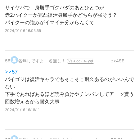
サイヤパで、身勝手ゴクバダのあとひとつが
赤2パイクーか完凸復活身勝手かどちらが強そう？
パイクーの強みがイマイチ分からんくて
2024/01/16 16:05:55
58
.
名無しですよ、名無し！
zx4SE
Vs-uoc-j4-yql
>>57
パイゴジは復活キャラでもそこそこ耐久あるのがいいんで
ない
下手であればあるほど読み負けやチンパンしてアーツ貰う
回数増えるから耐久大事
2024/01/16 16:18:11