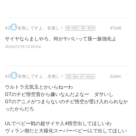
42
.
名無しですよ、名無し！
iFGs6
9f-HO1-20-4FX
サイヤならましやろ、何がヤバいって孫一族強化よ
2024/01/16 13:20:04
43
.
名無しですよ、名無し！
2Uatc
50-lbs-zT-mUy
ウルトラ元気玉とかいらねーわ
GTのチビ悟空昔から嫌いなんだよなー ダサいし
GTのアニメがつまらないのチビ悟空が受け入れられなか
ったからだろ
ULでベビー戦の超サイヤ人4悟空出してほしいわ
ヴィラン側だと大猿化スーパーベビーLLで出してほしい