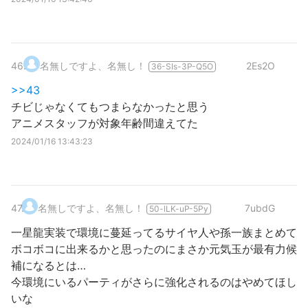
46
.
名無しですよ、名無し！
2Es2O
36-SIs-3P-Q5O
>>43
チビじゃなくてもつまらなかったと思う
アニメスタッフが対象年齢間違えてた
2024/01/16 13:43:23
47
.
名無しですよ、名無し！
7ubdG
50-lLK-uP-5Py
一星龍実装で環境に蔓延ってるサイヤ人や孫一族まとめて
ボコボコに出来るかと思ったのにまさか元気玉が最有力候
補になるとは…
今環境にいるパーティがさらに強化されるのはやめてほし
いな