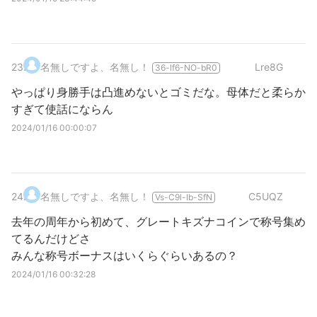
23
.
名無しですよ、名無し！
Lre8G
36-lf6-NO-bR0
やっぱり身勝手は凸進めないとゴミだな。母体だと柔らか
すぎて使話にならん
2024/01/16 00:00:07
24
.
名無しですよ、名無し！
C5UQZ
Vs-C9l-Ib-SfN
去年の周年から初めて、グレートキズナコインで称号集め
てるんだけどさ
みんな称号ボーナスはいくらぐらいあるの？
2024/01/16 00:32:28