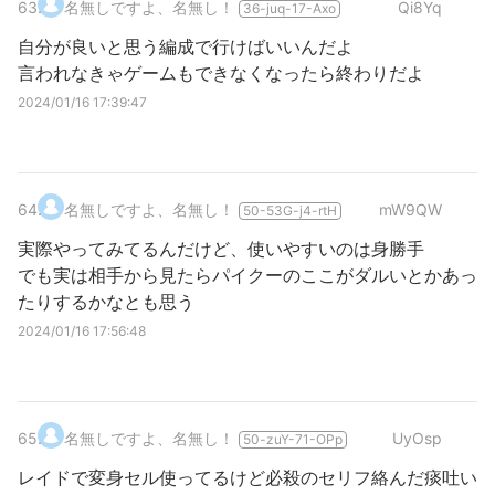
63
.
名無しですよ、名無し！
Qi8Yq
36-juq-17-Axo
自分が良いと思う編成で行けばいいんだよ
言われなきゃゲームもできなくなったら終わりだよ
2024/01/16 17:39:47
64
.
名無しですよ、名無し！
mW9QW
50-53G-j4-rtH
実際やってみてるんだけど、使いやすいのは身勝手
でも実は相手から見たらパイクーのここがダルいとかあっ
たりするかなとも思う
2024/01/16 17:56:48
65
.
名無しですよ、名無し！
UyOsp
50-zuY-71-OPp
レイドで変身セル使ってるけど必殺のセリフ絡んだ痰吐い