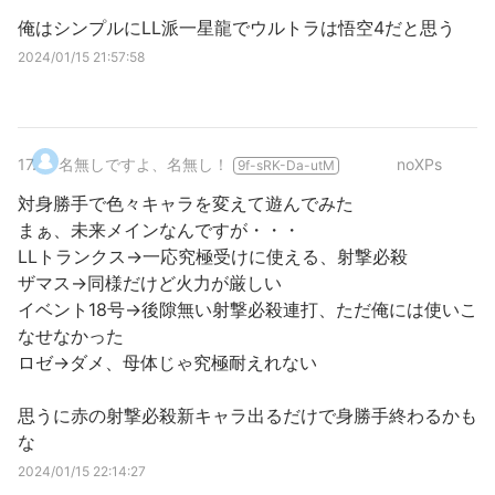
俺はシンプルにLL派一星龍でウルトラは悟空4だと思う
2024/01/15 21:57:58
17
.
名無しですよ、名無し！
noXPs
9f-sRK-Da-utM
対身勝手で色々キャラを変えて遊んでみた
まぁ、未来メインなんですが・・・
LLトランクス→一応究極受けに使える、射撃必殺
ザマス→同様だけど火力が厳しい
イベント18号→後隙無い射撃必殺連打、ただ俺には使いこ
なせなかった
ロゼ→ダメ、母体じゃ究極耐えれない
思うに赤の射撃必殺新キャラ出るだけで身勝手終わるかも
な
2024/01/15 22:14:27