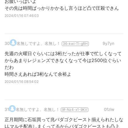
お腹いっぱいよ
その先は時間ばっかりかかるし言うほど凸で圧殺できん
2024/01/16 07:46:03
30
.
名無しですよ、名無し！
9y7yn
36-kwi-Tl-gRH
先週の火曜日ぐらいには3桁だったが仕事で忙しくなって
からあまりレジェンズできなくなって今は2500位ぐらい
だわ
時間さえあれば3桁なんて余裕よ
2024/01/16 08:54:02
31
.
名無しですよ、名無し！
0fzlw
9f-Nz4-x1-9KV
正月期間に石垢買って兆バダゴクビースト揃えられたしな
LLマルチ配布しまくってるからバダゴクビーストも凸上