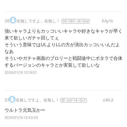
36
.
名無しですよ、名無し！
KAyYc
36-ZBV-J6-Shd
強いキャラよりもカッコいいキャラや好きなキャラが早く
来て欲しいガチャ回してぇ
そういう意味ではULよりLLの方が演出カッコいいんだよ
なあ
そういやガチャ画面のブロリーと戦闘途中にポタラで合体
するバージョンのキャラとか実装して欲しいな
2024/01/16 12:19:01
37
.
名無しですよ、名無し！
xWLit
9f-JoV-14-Gv1
ウルトラ元気玉かー
2024/01/16 12:43:45