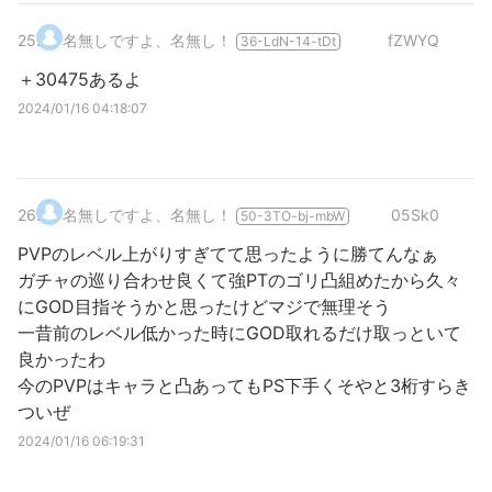
25
.
名無しですよ、名無し！
fZWYQ
36-LdN-14-tDt
＋30475あるよ
2024/01/16 04:18:07
26
.
名無しですよ、名無し！
05Sk0
50-3TO-bj-mbW
PVPのレベル上がりすぎてて思ったように勝てんなぁ
ガチャの巡り合わせ良くて強PTのゴリ凸組めたから久々
にGOD目指そうかと思ったけどマジで無理そう
一昔前のレベル低かった時にGOD取れるだけ取っといて
良かったわ
今のPVPはキャラと凸あってもPS下手くそやと3桁すらき
ついぜ
2024/01/16 06:19:31