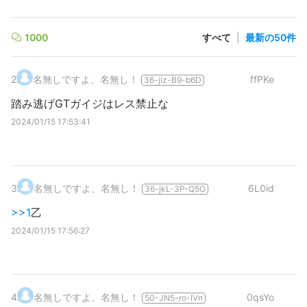
1000
すべて
|
最新の50件
2
.
名無しですよ、名無し！
ffPKe
36-jiz-B9-b6D
踏み逃げGTガイジはレス禁止な
2024/01/15 17:53:41
3
.
名無しですよ、名無し！
6L0id
36-jkL-3P-Q5O
>>1
乙
2024/01/15 17:56:27
4
.
名無しですよ、名無し！
0qsYo
50-JN5-ro-IVn