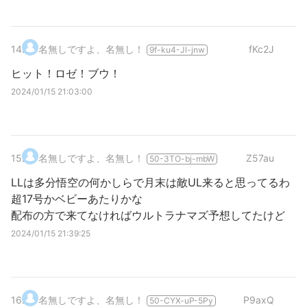
14
.
名無しですよ、名無し！
fKc2J
9f-ku4-Jl-jnw
ヒット！ロゼ！ブウ！
2024/01/15 21:03:00
15
.
名無しですよ、名無し！
Z57au
50-3TO-bj-mbW
LLは多分悟空の何かしらで月末は敵UL来ると思ってるわ
超17号かベビーあたりかな
配布の方で来てなければウルトラナマズ予想してたけど
2024/01/15 21:39:25
16
.
名無しですよ、名無し！
P9axQ
50-CYX-uP-5Py