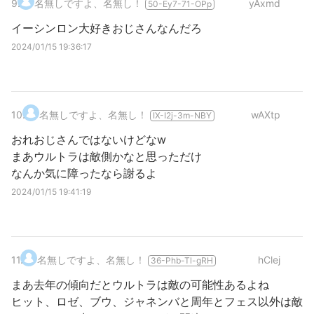
9
.
名無しですよ、名無し！
yAxmd
50-Ey7-71-OPp
イーシンロン大好きおじさんなんだろ
2024/01/15 19:36:17
10
.
名無しですよ、名無し！
wAXtp
IX-I2j-3m-NBY
おれおじさんではないけどなw
まあウルトラは敵側かなと思っただけ
なんか気に障ったなら謝るよ
2024/01/15 19:41:19
11
.
名無しですよ、名無し！
hClej
36-Phb-Tl-gRH
まあ去年の傾向だとウルトラは敵の可能性あるよね
ヒット、ロゼ、ブウ、ジャネンバと周年とフェス以外は敵