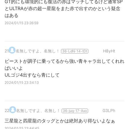
GT的にも環境的にも復活の赤はマッチしてるけど通常SP
とULTRAが赤の超一星龍をまた赤で出すのかという疑念
はある
2024/01/15 23:26:59
21
.
名無しですよ、名無し！
H8yHt
36-LdN-14-tDt
ビーストが調子に乗ってるから強い青キャラ出してくれれ
ばいいよ
ULゴジ4出すなら青にして
2024/01/15 23:34:13
22
.
名無しですよ、名無し！
G3LPh
36-juq-17-Axo
三星龍と四星龍のタッグとかは絶対あり得ないよなぁ
2024/01/15 23:44:45