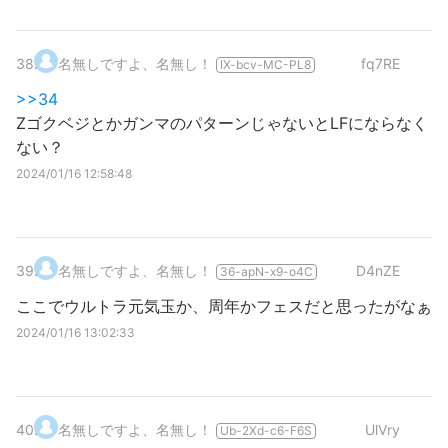
38
.
名無しですよ、名無し！
fq7RE
IX-bcv-MC-PL8
>>34
ZゴクベジとかガンマのパターンじゃないとLFにならなく
ない？
2024/01/16 12:58:48
39
.
名無しですよ、名無し！
D4nZE
36-apN-x9-o4C
ここでウルトラ元気玉か、周年かフェスだと思ったがなぁ
2024/01/16 13:02:33
40
.
名無しですよ、名無し！
UlVry
Ub-2Xd-c6-F6S