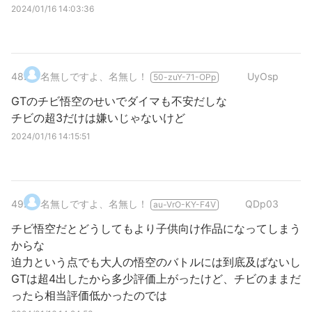
2024/01/16 14:03:36
48
.
名無しですよ、名無し！
UyOsp
50-zuY-71-OPp
GTのチビ悟空のせいでダイマも不安だしな
チビの超3だけは嫌いじゃないけど
2024/01/16 14:15:51
49
.
名無しですよ、名無し！
QDp03
au-VrO-KY-F4V
チビ悟空だとどうしてもより子供向け作品になってしまう
からな
迫力という点でも大人の悟空のバトルには到底及ばないし
GTは超4出したから多少評価上がったけど、チビのままだ
ったら相当評価低かったのでは