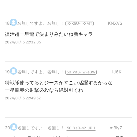
18
.
名無しですよ、名無し！
KNXVS
IX-K5U-lI-XMT
復活超一星龍で決まりみたいね新キャラ
2024/01/15 22:32:35
19
.
名無しですよ、名無し！
IJ6Kj
50-WfS-iw-eBW
特戦隊使ってるとジースがすごい活躍するからな
一星龍赤の射撃必殺なら絶対引くわ
2024/01/15 22:49:52
20
.
名無しですよ、名無し！
m3lyZ
50-XaB-s2-JPH