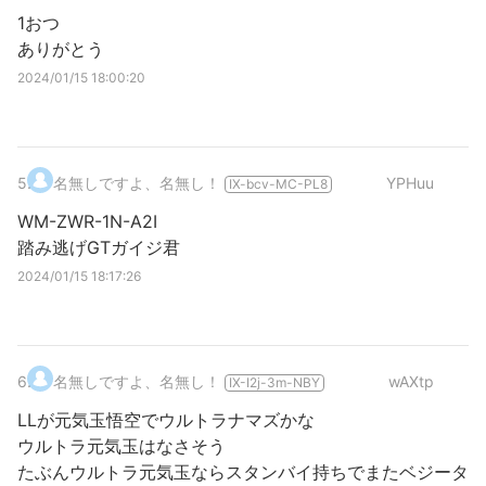
1おつ
ありがとう
2024/01/15 18:00:20
5
.
名無しですよ、名無し！
YPHuu
IX-bcv-MC-PL8
WM-ZWR-1N-A2I
踏み逃げGTガイジ君
2024/01/15 18:17:26
6
.
名無しですよ、名無し！
wAXtp
IX-I2j-3m-NBY
LLが元気玉悟空でウルトラナマズかな
ウルトラ元気玉はなさそう
たぶんウルトラ元気玉ならスタンバイ持ちでまたベジータ