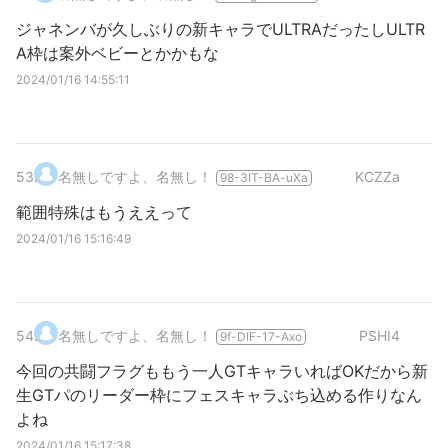
ジャネンバが久しぶりの新キャラでULTRAだったしULTR
A枠は案外ベビーとかかもな
2024/01/16 14:55:11
53
.
名無しですよ、名無し！
KCZZa
98-3IT-BA-uXa
範囲特殊はもうええって
2024/01/16 15:16:49
54
.
名無しですよ、名無し！
PSHI4
9f-DlF-17-Axo
今回の共闘フラグももう一人GTキャラいればOKだから新
生GTパのリーダー枠にフェスキャラぶち込める作りなん
よね
2024/01/16 15:17:38