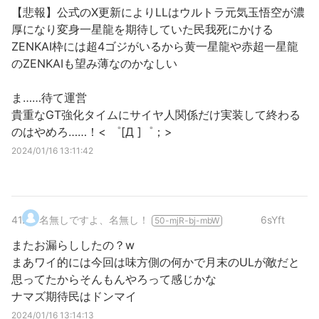
【悲報】公式のX更新によりLLはウルトラ元気玉悟空が濃
厚になり変身一星龍を期待していた民我死にかける
ZENKAI枠には超4ゴジがいるから黄一星龍や赤超一星龍
のZENKAIも望み薄なのかなしい
ま……待て運営
貴重なGT強化タイムにサイヤ人関係だけ実装して終わる
のはやめろ……！< ゜[Д ]゜；>
2024/01/16 13:11:42
41
.
名無しですよ、名無し！
6sYft
50-mjR-bj-mbW
またお漏らししたの？w
まあワイ的には今回は味方側の何かで月末のULが敵だと
思ってたからそんもんやろって感じかな
ナマズ期待民はドンマイ
2024/01/16 13:14:13