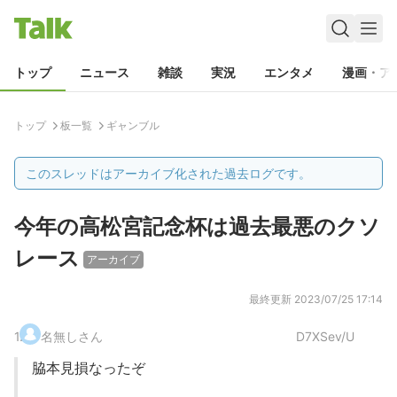
トップ
ニュース
雑談
実況
エンタメ
漫画・ア
トップ
板一覧
ギャンブル
このスレッドはアーカイブ化された過去ログです。
今年の高松宮記念杯は過去最悪のクソ
レース
アーカイブ
最終更新
2023/07/25 17:14
1
.
名無しさん
D7XSev/U
脇本見損なったぞ