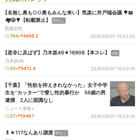
【名無し奥も○○奥もみんな来い】気楽に井戸端会議 🌳📖
🏘️🎲🌳【転載禁止】
IDなし
既婚女性
764
4456.2
2026/08/07 19:52:55
【是非に及ばず】乃木坂46★16908【本スレ】
slip
乃木坂46
93
3472.4
2026/08/07 19:53:16
【千葉】「性欲を抑えきれなかった」女子中学
生を“カッター”で脅し性的暴行か 56歳の男
逮捕 2人に面識なし
ニュース速報+
37
1948.1
2026/08/07 19:53:16
🍼★117なんあり譲渡
IDなし