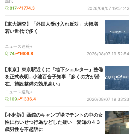
難民
817
1774.3
2026/08/07 19:51:42
【東大調査】「外国人受け入れ反対」大幅増
若い世代で多く
ニュース速報+
74
1606.8
2026/08/07 19:52:54
【東京】東京駅近くに「地下シェルター」整備
を正式表明…小池百合子知事「多くの方が滞
在、施設整備の効果高い」
ニュース速報+
169
1336.4
2026/08/07 19:33:23
【不起訴】函館のキャンプ場でテントの中の女
性にわいせつ行為などした疑い 愛知の４３
歳男性を不起訴に