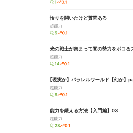
1
0.1
悟りを開いたけど質問ある
超能力
5
0.1
光の戦士が集まって闇の勢力をボコる
超能力
14
0.1
【現実か】パラレルワールド【幻か】part
超能力
8
0.1
能力を鍛える方法【入門編】03
超能力
28
0.1