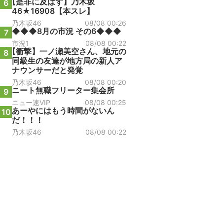
【是非に及ばず】乃木坂
6
46★16908【本スレ】
乃木坂46
08/08 00:26
◆◆◆8月の市況 その6◆◆◆
7
市況1
08/08 00:22
【衝撃】一ノ瀬美空さん、地元の
8
同級生の友達が地方局の新人ア
ナウンサーだと発覚
乃木坂46
08/08 00:20
ニート無職フリーター集会所
9
ニュー速VIP
08/08 00:25
あーやにはもう時間がないん
10
だ！！！
乃木坂46
08/08 00:22