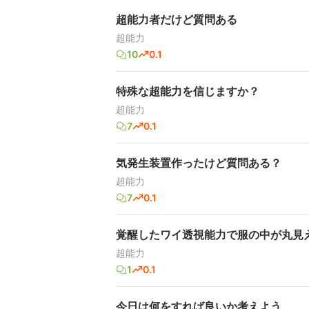
超能力者だけど質問ある
超能力
10
0.1
特殊な超能力を信じますか？
超能力
7
0.1
気発生装置作ったけど質問ある？
超能力
7
0.1
覚醒したワイ透視能力で服の中が丸見
超能力
1
0.1
今日は何をすれば良いか考えよう