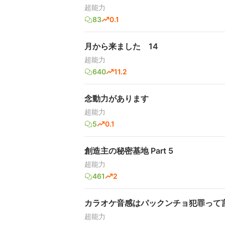
超能力
83
0.1
月から来ました 14
超能力
640
11.2
念動力があります
超能力
5
0.1
創造主の秘密基地 Part 5
超能力
461
2
カラオケ音感はパックンチョ犯罪って
超能力