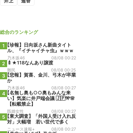
井上
遥香
総合
のランキング
【珍報】日向坂さん新曲タイト
1
ル、『イチャイチャ虫』ｗｗｗ
乃木坂46
08/08 00:22
🍼★118なんあり譲渡
2
難民
08/08 00:25
【悲報】賀喜、金川、弓木が卒業
3
か
乃木坂46
08/08 00:27
【名無し奥も○○奥もみんな来
4
い】気楽に井戸端会議 🇯🇵🎌🌸
【転載禁止】
既婚女性
08/08 00:27
【東大調査】「外国人受け入れ反
5
対」大幅増 若い世代で多く
ニュース速報+
08/08 00:27