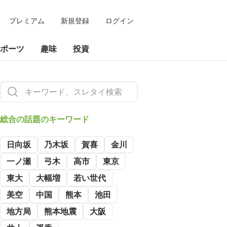
プレミアム
新規登録
ログイン
ポーツ
趣味
投資
総合の
話題のキーワード
日向坂
乃木坂
賀喜
金川
一ノ瀬
弓木
高市
東京
東大
大幅増
若い世代
美空
中国
熊本
池田
地方局
熊本地震
大阪