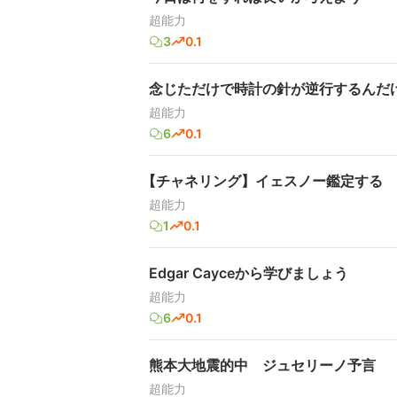
超能力
3
0.1
念じただけで時計の針が逆行するんだけ
超能力
6
0.1
【チャネリング】イェスノー鑑定する
超能力
1
0.1
Edgar Cayceから学びましょう
超能力
6
0.1
熊本大地震的中 ジュセリーノ予言
超能力