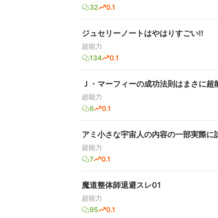
32
0.1
ジュセリーノートはやはりすごい!!
超能力
134
0.1
Ｊ・マーフィーの成功法則はまさに超能力!
超能力
6
0.1
アミ小さな宇宙人の内容の一部実際に
超能力
7
0.1
魔道整体師退避スレ01
超能力
95
0.1