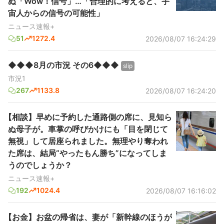
ぬ「Wow！信号」…「合理的に考えると、宇
宙人からの信号の可能性」
ニュース速報+
51
1272.4
2026/08/07 16:24:29
◆◆◆8月の市況 その6◆◆◆
slip
市況1
267
1133.8
2026/08/07 16:24:20
【相談】早めに予約した通路側の席に、見知ら
ぬ母子が。車掌の呼びかけにも「目を閉じて
無視」して居座られました。無理やり奪われ
た席は、結局“やったもん勝ち”になってしま
うのでしょうか？
ニュース速報+
192
1024.4
2026/08/07 16:16:02
【お金】お盆の帰省は、妻が「新幹線のほうが