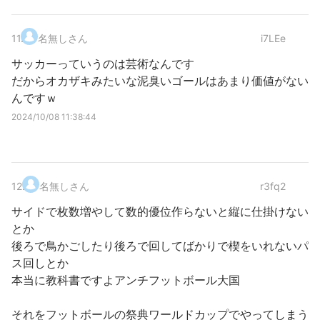
11
.
名無しさん
i7LEe
サッカーっていうのは芸術なんです
だからオカザキみたいな泥臭いゴールはあまり価値がない
んですｗ
2024/10/08 11:38:44
12
.
名無しさん
r3fq2
サイドで枚数増やして数的優位作らないと縦に仕掛けない
とか
後ろで鳥かごしたり後ろで回してばかりで楔をいれないパ
ス回しとか
本当に教科書ですよアンチフットボール大国
それをフットボールの祭典ワールドカップでやってしまう