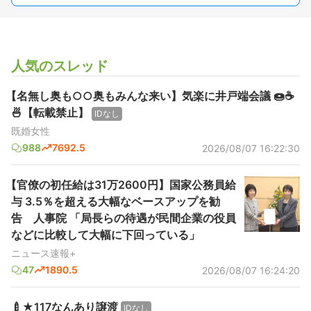
人気のスレッド
【名無し奥も○○奥もみんな来い】気楽に井戸端会議 🍩☕️
🍜【転載禁止】
IDなし
既婚女性
988
7692.5
2026/08/07 16:22:30
【官僚の初任給は31万2600円】国家公務員給
与 3.5％を超える大幅なベースアップを勧
告 人事院 「局長らの待遇が民間企業の役員
などに比較して大幅に下回っている」
ニュース速報+
47
1890.5
2026/08/07 16:24:20
🍼★117なんあり譲渡
IDなし