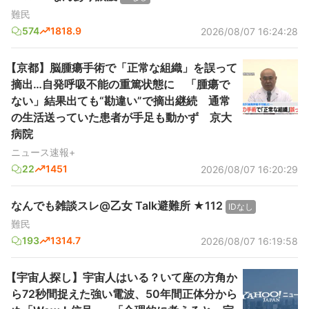
難民
574
1818.9
2026/08/07 16:24:28
【京都】脳腫瘍手術で「正常な組織」を誤って
摘出…自発呼吸不能の重篤状態に 「腫瘍で
ない」結果出ても“勘違い”で摘出継続 通常
の生活送っていた患者が手足も動かず 京大
病院
ニュース速報+
22
1451
2026/08/07 16:20:29
なんでも雑談スレ@乙女 Talk避難所 ★112
IDなし
難民
193
1314.7
2026/08/07 16:19:58
【宇宙人探し】宇宙人はいる？いて座の方角か
ら72秒間捉えた強い電波、50年間正体分から