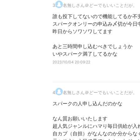
3
.
名無しさん＠どーでもいいことだが。
誰も投下してないので機能してるか不
スパークオンリーの申込み〆切が今日
昨日からソワソワしてます
あと三時間申し込むべきでしょうか
いやスパーク満了してるかな
2023/10/04 20:09:22
4
.
名無しさん＠どーでもいいことだが。
スパークの人申し込んだのかな
なん質お願いいたします
超人気ジャンルにハマり毎日供給が入
自カプ（自担）がなんなのか分からな