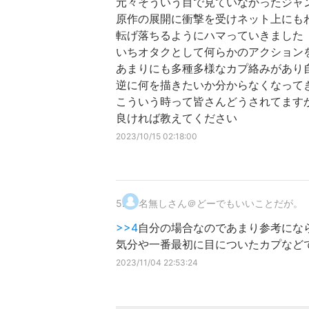
元々そういう目で見ていなかったジャ
原作の展開に衝撃を受けネット上にも
転げ落ちるようにハマっていきました
いちオタクとして何らかのアクション
あまりにも多種多様なカプ絡みがあり
逆に何を描きたいか分からなくなって
こういう時って皆さんどうされてます
良ければ教えてください
2023/10/15 02:18:00
5
.
名無しさん＠どーでもいいことだが。
>>4
自分の場合なのであまり参考にな
気分や一番最初に目についたカプなど
2023/11/04 22:53:24