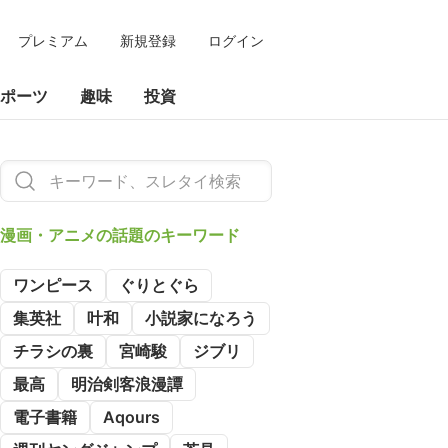
プレミアム
新規登録
ログイン
ポーツ
趣味
投資
漫画・アニメの
話題のキーワード
ワンピース
ぐりとぐら
集英社
叶和
小説家になろう
チラシの裏
宮崎駿
ジブリ
最高
明治剣客浪漫譚
電子書籍
Aqours