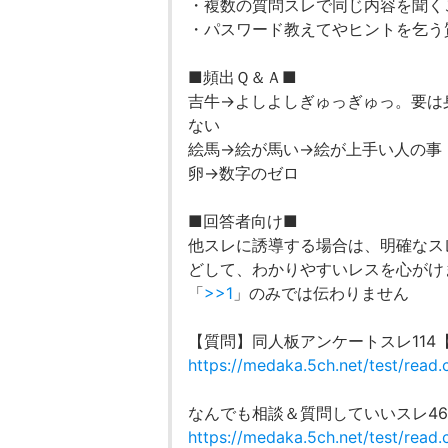
・複数の質問スレで同じ内容を聞くこ
・パスワード教えてやヒントを乞う
■頻出Ｑ＆Ａ■
吉牛→よしよしぎゅっぎゅっ。要は
ない
絵馬→絵が馬い→絵が上手い人の事
卵→数字のゼロ
■回答者向け■
他スレに誘導する場合は、明確なス
どして、わかりやすいレスを心がけ
「
>>1
」のみでは伝わりません
【質問】同人板アンケートスレ114
https://medaka.5ch.net/test/read.
なんでも相談＆質問していいスレ46
https://medaka.5ch.net/test/read.