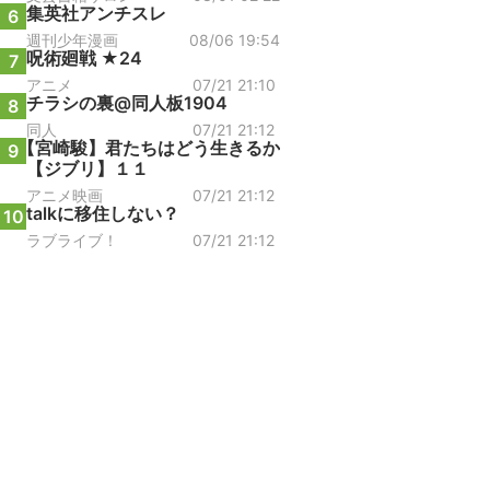
集英社アンチスレ
6
週刊少年漫画
08/06 19:54
呪術廻戦 ★24
7
アニメ
07/21 21:10
チラシの裏@同人板1904
8
同人
07/21 21:12
【宮崎駿】君たちはどう生きるか
9
【ジブリ】１１
アニメ映画
07/21 21:12
talkに移住しない？
10
ラブライブ！
07/21 21:12