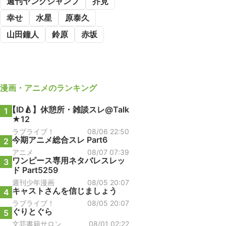
週刊ヤングジャンプ
芥見
幸せ
水星
原泰久
山田鐘人
鈴原
赤坂
漫画・アニメ
のランキング
【ID🍐】休憩所・雑談スレ@Talk
1
★12
ラブライブ！
08/06 22:50
今期アニメ総合スレ Part6
2
アニメ
08/07 07:39
ワンピース専用ネタバレスレッ
3
ド Part5259
週刊少年漫画
08/05 20:07
キャストさんを信じましょう
4
ラブライブ！
08/05 20:07
ぐりとぐら
5
文芸書籍サロン
08/01 02:22