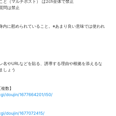
と（マルチポスト） は2ch全体で禁止
質問は禁止
身内に慰められていること。※あまり良い意味では使われ
レ名やURLなどを貼る、誘導する理由や根拠を添えるな
ましょう
【複数】
cgi/doujin/1677664201/l50/
cgi/doujin/1677072415/