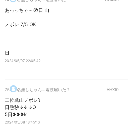
あっっちゃ～😵日 山
ノボレ 7/5 OK
日
2024/05/07 22:05:42
75
.
名無しちゃん…電波届いた？
AHXI9
二位鷹山ノボレ⤵
日熱秒↓↓↓O
5日❥❥❥k
2024/05/08 18:45:16