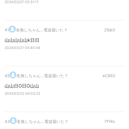
2024/02/27 03:31:11
41
.
名無しちゃん…電波届いた？
Z6jk0
山山山山山k日日
2024/03/21 04:40:44
42
.
名無しちゃん…電波届いた？
eC862
山山日O日O山山
2024/03/22 04:03:23
43
.
名無しちゃん…電波届いた？
7fYKv