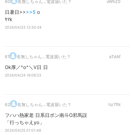
60
.
名無しちゃん…電波届いた？
oWhZ0
日暑日>>
>>5
o
ﾔﾏk
2024/04/23 12:30:24
61
.
名無しちゃん…電波届いた？
aTdAf
Ok厚／^o^＼Ⅴ日 日
2024/04/24 16:06:23
62
.
名無しちゃん…電波届いた？
hz7fN
フハハ熱家老 日系日ポン南斗O邪馬誤
「行っちゃえyo」
2024/04/25 01:01:48