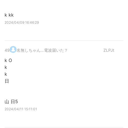
k kk
2024/04/09 16:46:29
49
.
名無しちゃん…電波届いた？
ZLPJt
k O
k
k
日
山 日5
2024/04/11 15:11:01