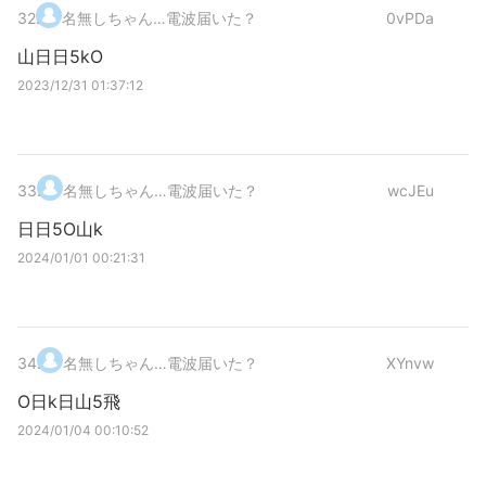
32
.
名無しちゃん…電波届いた？
0vPDa
山日日5kO
2023/12/31 01:37:12
33
.
名無しちゃん…電波届いた？
wcJEu
日日5O山k
2024/01/01 00:21:31
34
.
名無しちゃん…電波届いた？
XYnvw
O日k日山5飛
2024/01/04 00:10:52