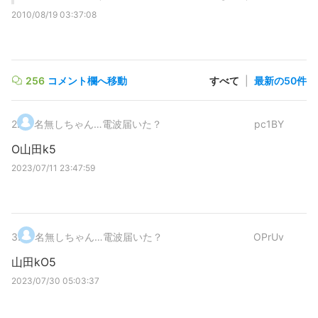
2010/08/19 03:37:08
256
コメント欄へ移動
すべて
|
最新の50件
2
.
名無しちゃん…電波届いた？
pc1BY
O山田k5
2023/07/11 23:47:59
3
.
名無しちゃん…電波届いた？
OPrUv
山田kO5
2023/07/30 05:03:37