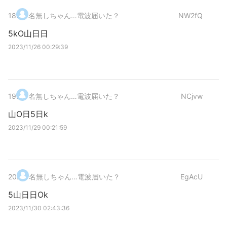
18
.
名無しちゃん…電波届いた？
NW2fQ
5kO山日日
2023/11/26 00:29:39
19
.
名無しちゃん…電波届いた？
NCjvw
山O日5日k
2023/11/29 00:21:59
20
.
名無しちゃん…電波届いた？
EgAcU
5山日日Ok
2023/11/30 02:43:36