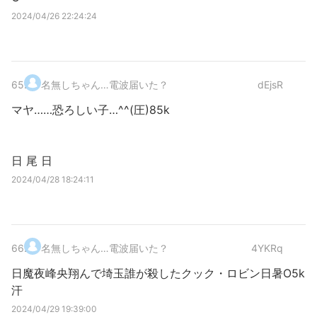
2024/04/26 22:24:24
65
.
名無しちゃん…電波届いた？
dEjsR
マヤ……恐ろしい子…^^(圧)85k
日 尾 日
2024/04/28 18:24:11
66
.
名無しちゃん…電波届いた？
4YKRq
日魔夜峰央翔んで埼玉誰が殺したクック・ロビン日暑O5k
汗
2024/04/29 19:39:00