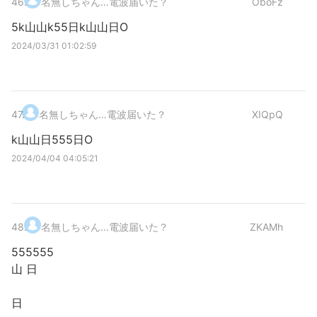
46
.
名無しちゃん…電波届いた？
OboFz
5k山山k55日k山山日O
2024/03/31 01:02:59
47
.
名無しちゃん…電波届いた？
XIQpQ
k山山日555日O
2024/04/04 04:05:21
48
.
名無しちゃん…電波届いた？
ZKAMh
555555
山 日
日