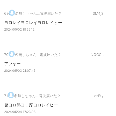
69
.
名無しちゃん…電波届いた？
3M4j3
ヨロレイヨロレイヨロレイヒー
2024/05/02 18:55:12
70
.
名無しちゃん…電波届いた？
NOGCn
アツヤー
2024/05/03 21:07:45
71
.
名無しちゃん…電波届いた？
esEty
暑ヨロ熱ヨロ厚ヨロレイヒー
2024/05/04 17:23:08