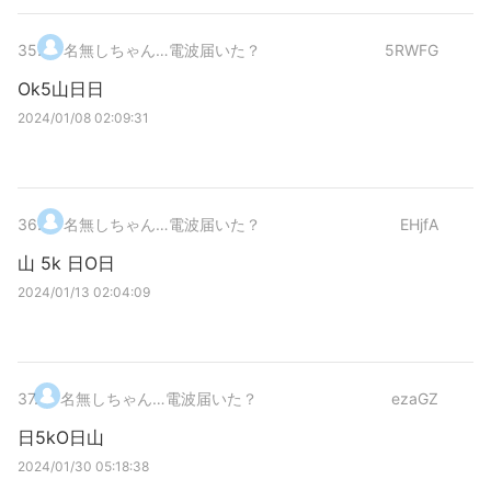
35
.
名無しちゃん…電波届いた？
5RWFG
Ok5山日日
2024/01/08 02:09:31
36
.
名無しちゃん…電波届いた？
EHjfA
山 5k 日O日
2024/01/13 02:04:09
37
.
名無しちゃん…電波届いた？
ezaGZ
日5kO日山
2024/01/30 05:18:38