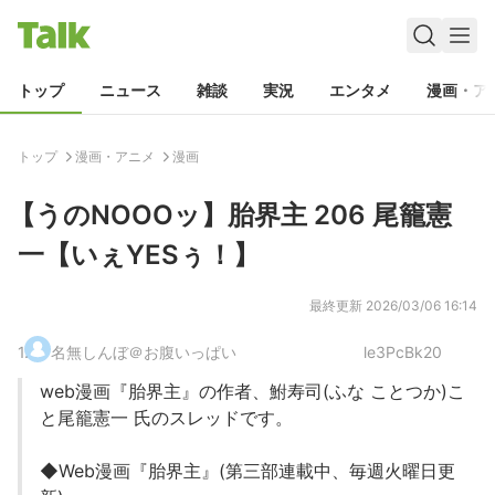
トップ
ニュース
雑談
実況
エンタメ
漫画・ア
トップ
漫画・アニメ
漫画
【うのNOOOッ】胎界主 206 尾籠憲
一【いぇYESぅ！】
最終更新
2026/03/06 16:14
1
.
名無しんぼ＠お腹いっぱい
le3PcBk20
web漫画『胎界主』の作者、鮒寿司(ふな ことつか)こ
と尾籠憲一 氏のスレッドです。
◆Web漫画『胎界主』(第三部連載中、毎週火曜日更