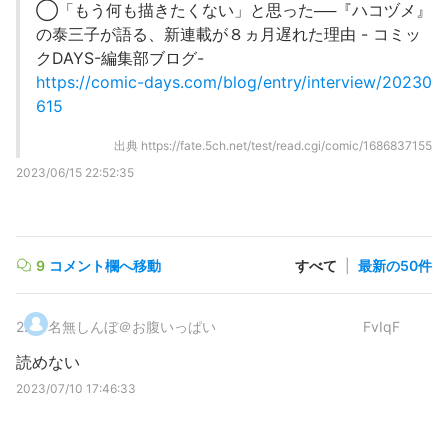
◯「もう何も描きたくない」と思った──『ハコヅメ』
の泰三子が語る、新連載が８ヵ月遅れた理由 - コミッ
クDAYS-編集部ブログ-
https://comic-days.com/blog/entry/interview/20230
615
出典
https://fate.5ch.net/test/read.cgi/comic/1686837155
2023/06/15 22:52:35
9
コメント欄へ移動
すべて
|
最新の50件
2
.
名無しんぼ＠お腹いっぱい
FvIqF
読めない
2023/07/10 17:46:33