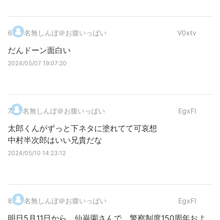
6
.
名無しんぼ＠お腹いっぱい
V0xtv
だんドーン面白い
2024/05/07 19:07:20
7
.
名無しんぼ＠お腹いっぱい
EgxFI
太郎くんがずっと下ネタに塗れてて可哀想
中村半次郎はいい兄貴だな
2024/05/10 14:23:12
8
.
名無しんぼ＠お腹いっぱい
EgxFI
明日5月11日から、仙巌園さんで、警察制度150周年およ