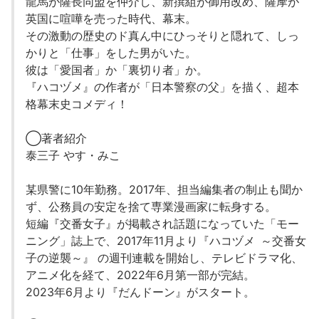
龍馬が薩長同盟を仲介し、新撰組が御用改め、薩摩が
英国に喧嘩を売った時代、幕末。
その激動の歴史のド真ん中にひっそりと隠れて、しっ
かりと「仕事」をした男がいた。
彼は「愛国者」か「裏切り者」か。
『ハコヅメ』の作者が「日本警察の父」を描く、超本
格幕末史コメディ！
◯著者紹介
泰三子 やす・みこ
某県警に10年勤務。2017年、担当編集者の制止も聞か
ず、公務員の安定を捨て専業漫画家に転身する。
短編『交番女子』が掲載され話題になっていた「モー
ニング」誌上で、2017年11月より『ハコヅメ ～交番女
子の逆襲～』 の週刊連載を開始し、テレビドラマ化、
アニメ化を経て、2022年6月第一部が完結。
2023年6月より『だんドーン』がスタート。