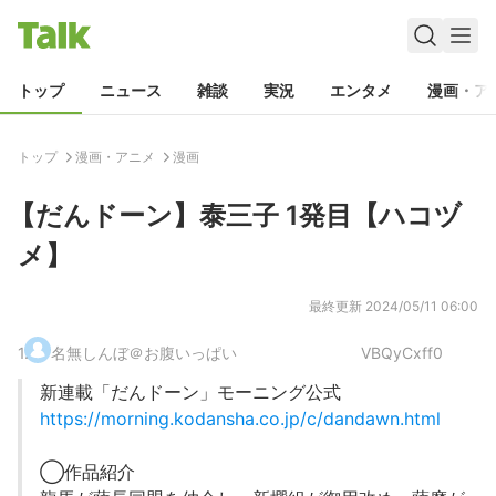
トップ
ニュース
雑談
実況
エンタメ
漫画・ア
トップ
漫画・アニメ
漫画
【だんドーン】泰三子 1発目【ハコヅ
メ】
最終更新
2024/05/11 06:00
1
.
名無しんぼ＠お腹いっぱい
VBQyCxff0
新連載「だんドーン」モーニング公式
https://morning.kodansha.co.jp/c/dandawn.html
◯作品紹介