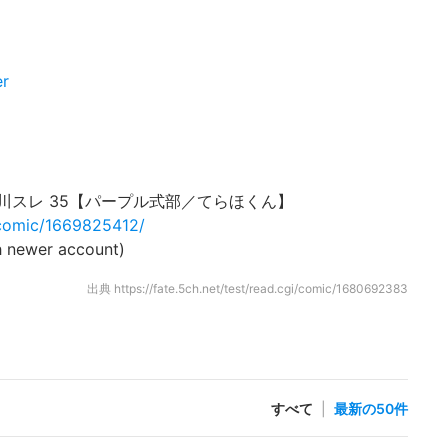
er
川スレ 35【パープル式部／てらほくん】
i/comic/1669825412/
 newer account)
出典
https://fate.5ch.net/test/read.cgi/comic/1680692383
すべて
|
最新の50件