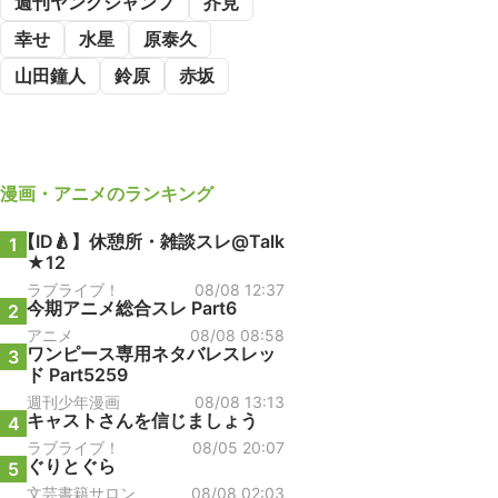
週刊ヤングジャンプ
芥見
幸せ
水星
原泰久
山田鐘人
鈴原
赤坂
漫画・アニメ
のランキング
【ID🍐】休憩所・雑談スレ@Talk
1
★12
ラブライブ！
08/08 12:37
今期アニメ総合スレ Part6
2
アニメ
08/08 08:58
ワンピース専用ネタバレスレッ
3
ド Part5259
週刊少年漫画
08/08 13:13
キャストさんを信じましょう
4
ラブライブ！
08/05 20:07
ぐりとぐら
5
文芸書籍サロン
08/08 02:03