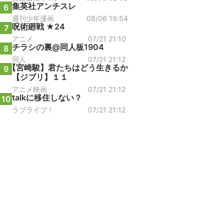
集英社アンチスレ
6
週刊少年漫画
08/06 19:54
呪術廻戦 ★24
7
アニメ
07/21 21:10
チラシの裏@同人板1904
8
同人
07/21 21:12
【宮崎駿】君たちはどう生きるか
9
【ジブリ】１１
アニメ映画
07/21 21:12
talkに移住しない？
10
ラブライブ！
07/21 21:12