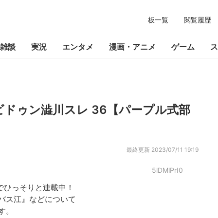
板一覧
閲覧履歴
雑談
実況
エンタメ
漫画・アニメ
ゲーム
ス
ドゥン澁川スレ 36【パープル式部
最終更新
2023/07/11 19:19
5lDMlPrI0
でひっそりと連載中！
バス江』などについて
す。