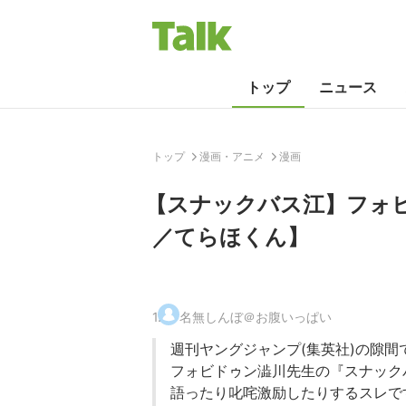
トップ
ニュース
トップ
漫画・アニメ
漫画
【スナックバス江】フォビ
／てらほくん】
1
.
名無しんぼ＠お腹いっぱい
週刊ヤングジャンプ(集英社)の隙間
フォビドゥン澁川先生の『スナック
語ったり叱咤激励したりするスレで