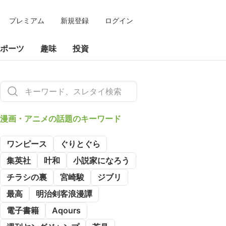
プレミアム
新規登録
ログイン
ポーツ
趣味
投資
漫画・アニメの
話題のキーワード
ワンピース
ぐりとぐら
集英社
叶和
小説家になろう
チラシの裏
宮崎駿
ジブリ
最高
明治剣客浪漫譚
電子書籍
Aqours