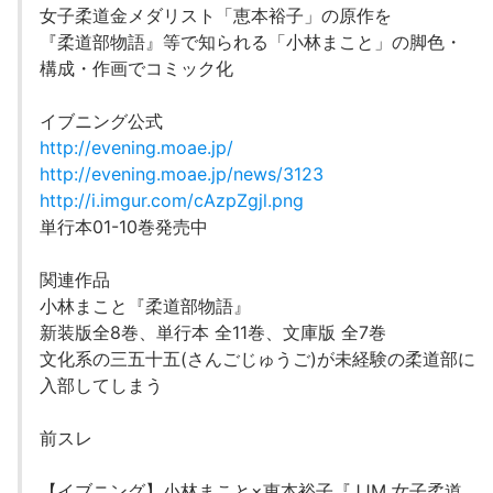
女子柔道金メダリスト「恵本裕子」の原作を
『柔道部物語』等で知られる「小林まこと」の脚色・
構成・作画でコミック化
イブニング公式
http://evening.moae.jp/
http://evening.moae.jp/news/3123
http://i.imgur.com/cAzpZgjl.png
単行本01-10巻発売中
関連作品
小林まこと『柔道部物語』
新装版全8巻、単行本 全11巻、文庫版 全7巻
文化系の三五十五(さんごじゅうご)が未経験の柔道部に
入部してしまう
前スレ
【イブニング】小林まこと×恵本裕子『JJM 女子柔道