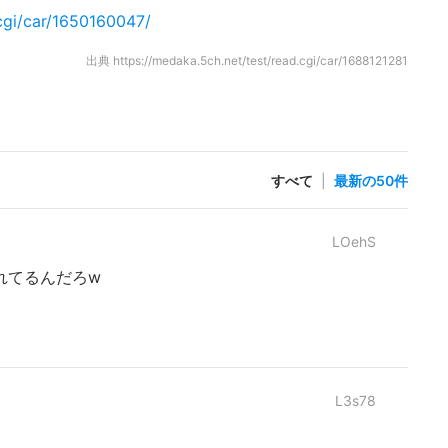
.cgi/car/1650160047/
出典
https://medaka.5ch.net/test/read.cgi/car/1688121281
すべて
|
最新の50件
LOehS
れてるんだろw
L3s78