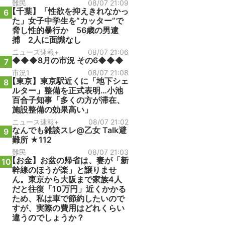
難民
08/07 21:09
【千葉】「性欲を抑えきれなかっ
6
た」女子中学生を“カッター”で
脅し性的暴行か 56歳の男逮
捕 2人に面識なし
ニュース速報+
08/07 21:06
◆◆◆8月の市況 その6◆◆◆
7
市況1
08/07 21:08
【東京】東京駅近くに「地下シェ
8
ルター」整備を正式表明…小池
百合子知事「多くの方が滞在、
施設整備の効果高い」
ニュース速報+
08/07 21:02
なんでも雑談スレ@乙女 Talk避
9
難所 ★112
難民
08/07 21:03
【お金】お盆の帰省は、妻が「新
10
幹線のほうが楽」と譲りませ
ん。東京から大阪まで家族4人
だと往復「10万円」近くかかる
ため、私は車で節約したいので
すが、実際の費用はどれくらい
違うのでしょうか？