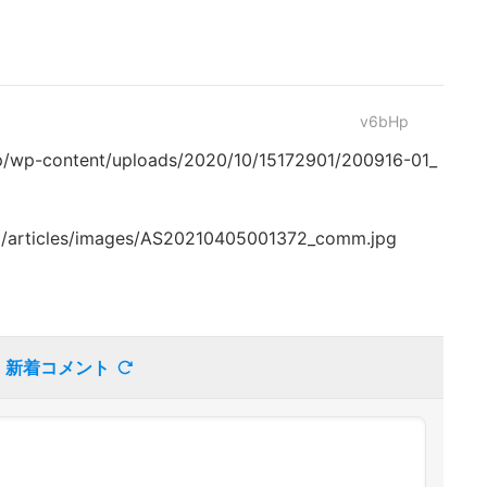
v6bHp
p/wp-content/uploads/2020/10/15172901/200916-01_
/articles/images/AS20210405001372_comm.jpg
新着コメント