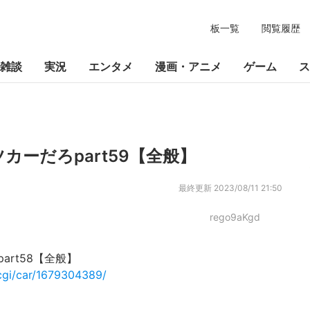
板一覧
閲覧履歴
雑談
実況
エンタメ
漫画・アニメ
ゲーム
ス
ーだろpart59【全般】
最終更新
2023/08/11 21:50
rego9aKgd
rt58【全般】
.cgi/car/1679304389/