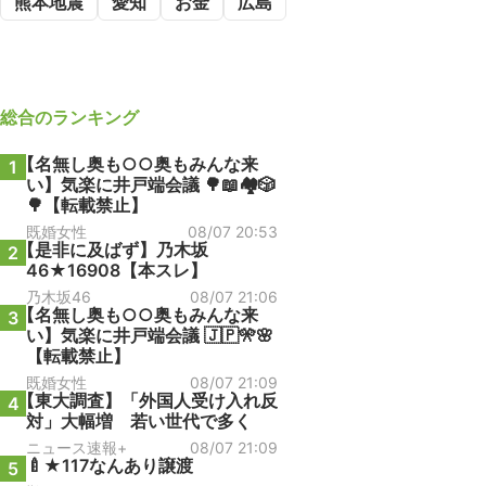
熊本地震
愛知
お金
広島
総合
のランキング
【名無し奥も○○奥もみんな来
1
い】気楽に井戸端会議 🌳📖🏘️🎲
🌳【転載禁止】
既婚女性
08/07 20:53
【是非に及ばず】乃木坂
2
46★16908【本スレ】
乃木坂46
08/07 21:06
【名無し奥も○○奥もみんな来
3
い】気楽に井戸端会議 🇯🇵🎌🌸
【転載禁止】
既婚女性
08/07 21:09
【東大調査】「外国人受け入れ反
4
対」大幅増 若い世代で多く
ニュース速報+
08/07 21:09
🍼★117なんあり譲渡
5