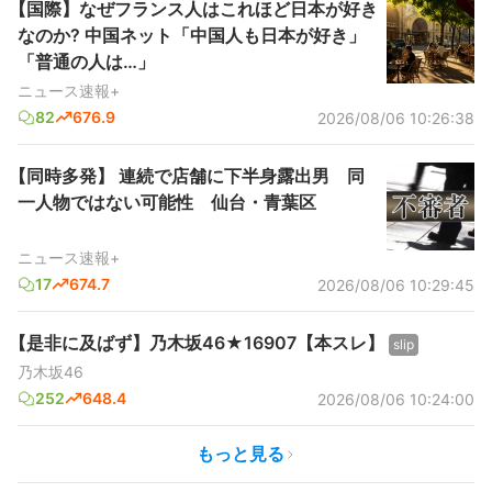
【国際】なぜフランス人はこれほど日本が好き
なのか? 中国ネット「中国人も日本が好き」
「普通の人は…」
ニュース速報+
82
676.9
2026/08/06 10:26:38
【同時多発】 連続で店舗に下半身露出男 同
一人物ではない可能性 仙台・青葉区
ニュース速報+
17
674.7
2026/08/06 10:29:45
【是非に及ばず】乃木坂46★16907【本スレ】
slip
乃木坂46
252
648.4
2026/08/06 10:24:00
もっと見る