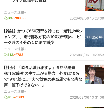
ー ライブ配信中に自殺
ニュース速報+
89
860.8
2026/08/06 10:23:39
【雑誌】かつて650万部を誇った「週刊少年ジ
ャンプ」、発行部数が初の100万部割れ ピ
ーク時の４分の１にまで減少
ニュース速報+
113
783.1
2026/08/06 10:29:53
【社会】「飲食店潰れますよ」食料品消費
税“1％減税”の中で上がる懸念 外食は10％
で“9％”差に…一方で対象の弁当店でも悲痛な
声「値下げできない…」
ニュース速報+
415
693
2026/08/06 10:31:06