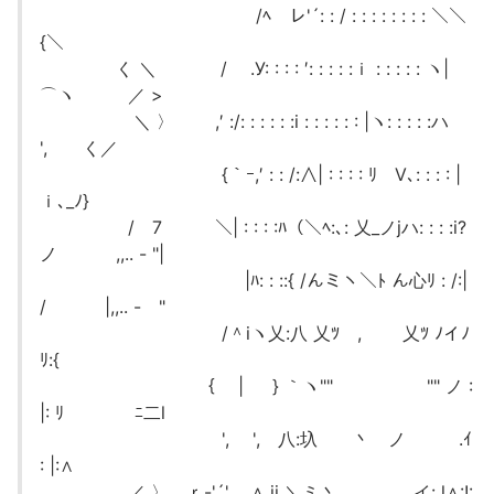
/ﾍ レ'´: : / : : : : : : : : ＼＼
{＼
く ＼ / .У: : : : ′: : : : :ｉ : : : : : ヽ|
⌒ヽ ／ >
＼ 〉 ,′ :/: : : : : :i : : : : : : |ヽ: : : : :ハ
', く／
{｀ｰ,′ : : /:∧| : : : : ﾘ V､: : : : |
ｉ､_ﾉ}
/￣7 ＼| : : : :ﾊ（＼ﾍ:､: 乂_ノjハ: : : :i?
ノ ,,.. - "|
￣ |ﾊ: : ::{ /んミヽ＼ﾄ ん心ﾘ : /:|
/ |,,.. - "
/＾iヽ乂:八 乂ﾂ , 乂ﾂ ﾉイﾉ
ﾘ:{
{ | } ｀ヽ"" "" ノ :
|: ﾘ ﾆ二l
', ', 八:圦 丶 ノ .ｲ
: |:∧
／ 〉 ｒ-'´', ∧ jj ＼ミ丶､ ,.イ: l∧:!: