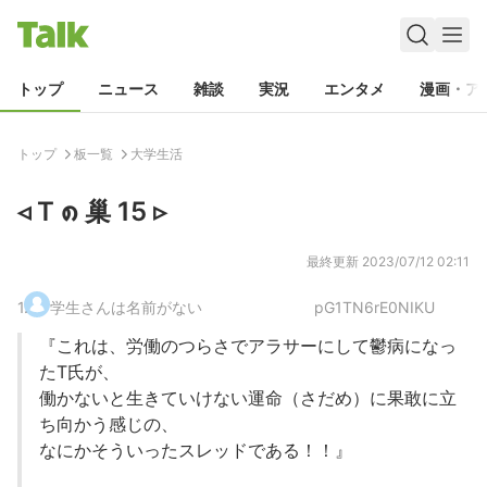
トップ
ニュース
雑談
実況
エンタメ
漫画・ア
トップ
板一覧
大学生活
◃ T ၈ 巢 15 ▹
最終更新
2023/07/12 02:11
1
.
学生さんは名前がない
pG1TN6rE0NIKU
『これは、労働のつらさでアラサーにして鬱病になっ
たT氏が、
働かないと生きていけない運命（さだめ）に果敢に立
ち向かう感じの、
なにかそういったスレッドである！！』