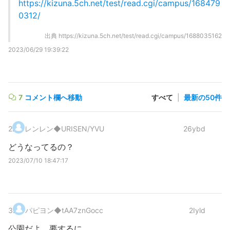
https://kizuna.5ch.net/test/read.cgi/campus/168479
0312/
出典
https://kizuna.5ch.net/test/read.cgi/campus/1688035162
2023/06/29 19:39:22
7
コメント欄へ移動
すべて
|
最新の50件
2
.
レンレン
◆URISEN/YVU
26ybd
どうなってるの？
2023/07/10 18:47:17
3
.
パピヨン
◆tAA7znGocc
2Iyld
公園だよ。要するに。