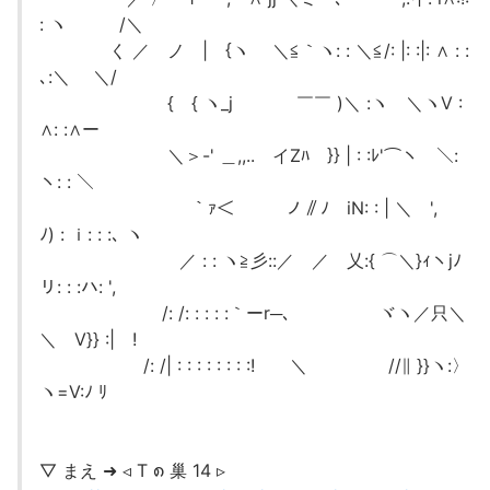
: ヽ /＼
く ／ ノ | {ヽ ＼≦｀ヽ: : ＼≦/: |: :|: ∧ : :
､:＼ ＼/
{ { ヽ_j ￣￣ )＼ :ヽ ＼ヽV :
∧: :∧ーゝ
＼＞-' ＿,,.. イZﾊ }} | : :ﾚ'⌒ヽ ＼:
ヽ: : ＼
｀ｧ＜ ノ∥ﾉ iΝ: : | ＼ ',
ﾉ) : ｉ: : :､ ヽ
／ : : ヽ≧彡::／ ／ 乂:{ ⌒＼}ｨヽjﾉ
リ: : :ハ: ',
/: /: : : : :｀ーr─､ ヾヽ／只＼
＼ V}} :| !
/: /| : : : : : : : :! ＼ //∥ }}ヽ:〉
ヽ=V:ﾉ ﾘ
▽ まえ ➜ ◃ T ၈ 巢 14 ▹