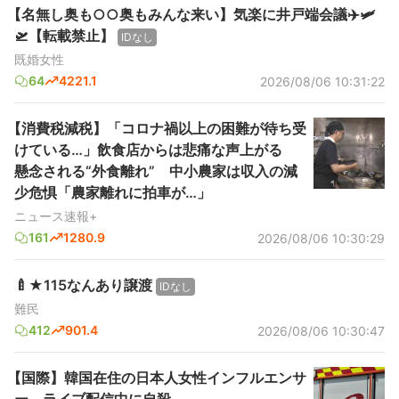
【名無し奥も○○奥もみんな来い】気楽に井戸端会議✈️🛩️
🛫【転載禁止】
IDなし
既婚女性
64
4221.1
2026/08/06 10:31:22
【消費税減税】「コロナ禍以上の困難が待ち受
けている…」飲食店からは悲痛な声上がる
懸念される“外食離れ” 中小農家は収入の減
少危惧「農家離れに拍車が…」
ニュース速報+
161
1280.9
2026/08/06 10:30:29
🍼★115なんあり譲渡
IDなし
難民
412
901.4
2026/08/06 10:30:47
【国際】韓国在住の日本人女性インフルエンサ