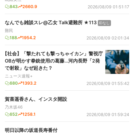
843
2660.9
2026/08/09 01:51:17
なんでも雑談スレ@乙女 Talk避難所 ★113
IDなし
難民
188
1954.2
2026/08/09 02:01:34
【社会】「撃たれても撃っちゃイカン」警視庁
OBが明かす拳銃使用の葛藤…河内長野「2発
で射殺」なぜ起きた？
ニュース速報+
680
1393.2
2026/08/09 01:55:42
賀喜遥香さん、インスタ開設
乃木坂46
652
1258.1
2026/08/09 01:59:24
明日以降の坂道長寿番付