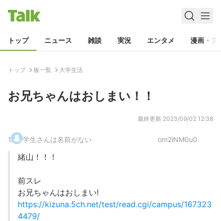
トップ
ニュース
雑談
実況
エンタメ
漫画・ア
トップ
板一覧
大学生活
お兄ちゃんはおしまい！！
最終更新
2023/09/02 12:38
1
.
学生さんは名前がない
om2iNM0u0
緒山！！！
前スレ
お兄ちゃんはおしまい!
https://kizuna.5ch.net/test/read.cgi/campus/167323
4479/