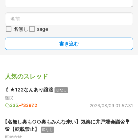
名無し
sage
書き込む
人気のスレッド
🍼★122なんあり譲渡
IDなし
難民
335
3397.2
2026/08/09 01:57:31
【名無し奥も○○奥もみんな来い】気楽に井戸端会議🌼💐
🌸【転載禁止】
IDなし
既婚女性