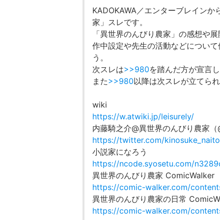
KADOKAWA／エンターブレイン
家」スレです。
「異世界のんびり農家」の感想や展
作中設定や先生の活動などについて
う。
次スレは
>>980
を踏んだ方が宣言し
また
>>980
以降は次スレが立てられ
wiki
https://w.atwiki.jp/leisurely/
内藤騎之介@異世界のんびり農家（@kino
https://twitter.com/kinosuke_nait
小説家になろう
https://ncode.syosetu.com/n3289
異世界のんびり農家 ComicWalker
https://comic-walker.com/conte
異世界のんびり農家の日常 ComicWa
https://comic-walker.com/conte