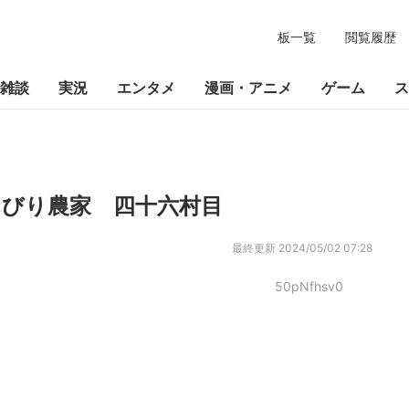
板一覧
閲覧履歴
雑談
実況
エンタメ
漫画・アニメ
ゲーム
ス
んびり農家 四十六村目
最終更新
2024/05/02 07:28
50pNfhsv0