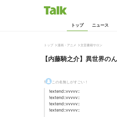
トップ
ニュース
トップ
漫画・アニメ
文芸書籍サロン
【内藤騎之介】異世界の
1
.
この名無しがすごい！
!extend::vvvvv::
!extend::vvvvv::
!extend::vvvvv::
!extend::vvvvv::