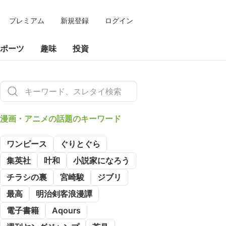
プレミアム
新規登録
ログイン
ポーツ
趣味
投資
漫画・アニメの
話題のキーワード
ワンピース
ぐりとぐら
集英社
叶和
小説家になろう
チラシの裏
宮崎駿
ジブリ
最高
明治剣客浪漫譚
電子書籍
Aqours