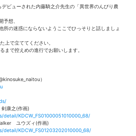
からデビューされた内藤騎之介先生の「異世界のんびり農
開予想、
他所の迷惑にならないようここでひっそりと話しましょ
た上で立ててください。
るまで控えめの進行でお願いします。
suke_naitou）
ou
ds/
 剣康之(作画)
nts/detail/KDCW_FS01000051010000_68/
lker ユウズィ(作画)
nts/detail/KDCW_FS01203202010000_68/