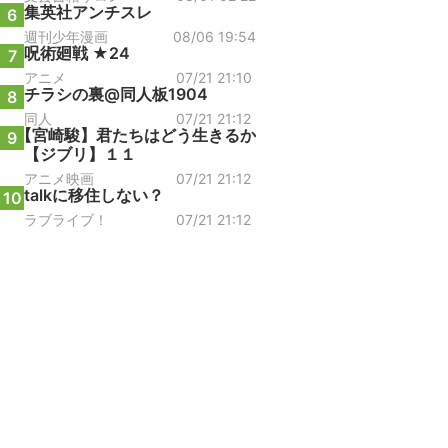
集英社アンチスレ
6
週刊少年漫画
08/06 19:54
呪術廻戦 ★24
7
アニメ
07/21 21:10
チラシの裏@同人板1904
8
同人
07/21 21:12
【宮崎駿】君たちはどう生きるか
9
【ジブリ】１１
アニメ映画
07/21 21:12
talkに移住しない？
10
ラブライブ！
07/21 21:12