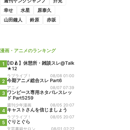
週刊ヤングジャンプ
芥見
幸せ
水星
原泰久
山田鐘人
鈴原
赤坂
漫画・アニメ
のランキング
【ID🍐】休憩所・雑談スレ@Talk
1
★12
ラブライブ！
08/08 01:00
今期アニメ総合スレ Part6
2
アニメ
08/07 07:39
ワンピース専用ネタバレスレッ
3
ド Part5259
週刊少年漫画
08/05 20:07
キャストさんを信じましょう
4
ラブライブ！
08/05 20:07
ぐりとぐら
5
文芸書籍サロン
08/01 02:22