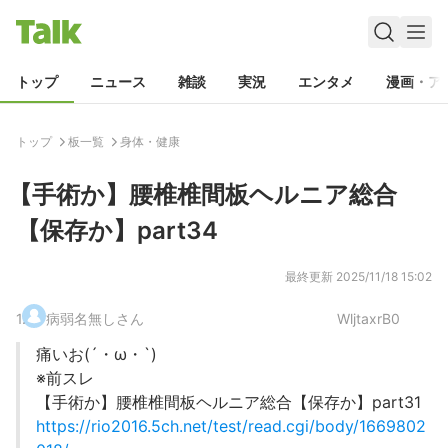
トップ
ニュース
雑談
実況
エンタメ
漫画・ア
トップ
板一覧
身体・健康
【手術か】腰椎椎間板ヘルニア総合
【保存か】part34
最終更新
2025/11/18 15:02
1
.
病弱名無しさん
WljtaxrB0
痛いお(´・ω・`)
※前スレ
【手術か】腰椎椎間板ヘルニア総合【保存か】part31
https://rio2016.5ch.net/test/read.cgi/body/1669802