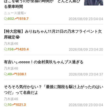
ばこを吸うのが至福の時間か どんどん延び
る乗車時間
ニュース速報+
602
1519.7
2026/08/09 23:04:04
【特大悲報】みりねちゃん11月21日の乃木フライベント欠
席確定😭
乃木坂46
156
1420.4
2026/08/09 23:04:20
有吉いぃeeeee！の金村美玖ちゃんブス過ぎる
乃木坂46
49
1338.1
2026/08/09 23:04:37
そろそろ気付かない？「最後に階段を駆け上がったのはい
つだ」って名曲だよ
乃木坂46
10
1021.3
2026/08/09 23:00:04