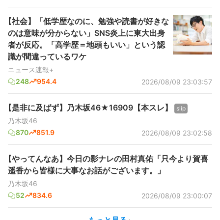
【社会】「低学歴なのに、勉強や読書が好きな
のは意味が分からない」SNS炎上に東大出身
者が反応。「高学歴＝地頭もいい」という認
識が間違っているワケ
ニュース速報+
248
954.4
2026/08/09 23:03:57
【是非に及ばず】乃木坂46★16909【本スレ】
slip
乃木坂46
870
851.9
2026/08/09 23:02:58
【やってんなあ】今日の影ナレの田村真佑「只今より賀喜
遥香から皆様に大事なお話がございます。」
乃木坂46
52
834.6
2026/08/09 23:00:07