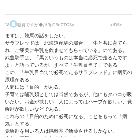
18
.
糖質ですが
◆/dRpTBnZTC3y
xtD5c
まずは、競馬の話をしたい。
サラブレッドは、北海道産駒の場合、「牛と共に育てら
れ、ご褒美に牛乳を飲ませてもらっている」のである。
武豊騎手は、「馬というものは本当に必死で走るんです
よ」と語っているが、すべて「牛乳目当て」である。
この、「牛乳目当てで必死で走るサラブレッド」に病気の
原理がある。
人間には「目的」がある。
子育ては哺乳類としては当然であるが、他にもタバコが吸
いたい、お金が欲しい、人によってはハーブが欲しい、覚
醒剤が欲しいなどである。
これらの「目的のために必死になる」ことをもって「病
気」とする。
覚醒剤を用いる人は隔離室で断薬させるしかない。