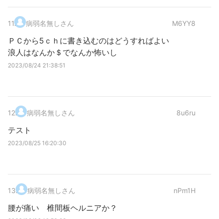
11
.
病弱名無しさん
M6YY8
ＰＣから5ｃｈに書き込むのはどうすればよい
浪人はなんか＄でなんか怖いし
2023/08/24 21:38:51
12
.
病弱名無しさん
8u6ru
テスト
2023/08/25 16:20:30
13
.
病弱名無しさん
nPm1H
腰が痛い 椎間板ヘルニアか？