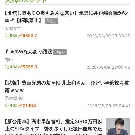
人気のスレッド
【名無し奥も○○奥もみんな来い】気楽に井戸端会議☕️👓️
📖🚬【転載禁止】
IDなし
既婚女性
985
6862.7
2026/08/09 23:03:26
🍼★125なんあり譲渡
IDなし
難民
494
5555.3
2026/08/09 23:04:43
【悲報】豊臣兄弟の茶々役 井上和さん ひどい棒演技を披
露ｗｗｗ
乃木坂46
405
2140.2
2026/08/09 23:04:41
【新公用車】高市早苗首相、推定3000万円以
上のSUVタイプ 贅を尽くした後部座席でた