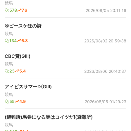
競馬
578
7.6
2026/08/05 20:11:16
⚾ピースケ狂の詩
競馬
134
6.8
2026/08/02 20:59:38
CBC賞(GⅢ)
競馬
23
5.4
2026/08/06 20:40:37
アイビスサマーD(GⅢ)
競馬
55
4.9
2026/08/05 01:29:23
(避難所)馬券になる馬はコイツだ❗(避難所)
競馬