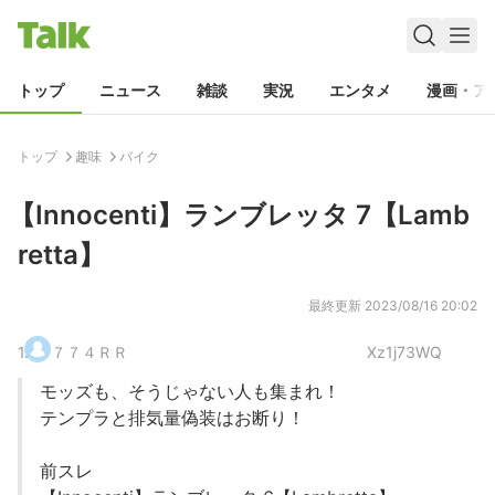
トップ
ニュース
雑談
実況
エンタメ
漫画・ア
トップ
趣味
バイク
【Innocenti】ランブレッタ 7【Lamb
retta】
最終更新
2023/08/16 20:02
1
.
７７４ＲＲ
Xz1j73WQ
モッズも、そうじゃない人も集まれ！
テンプラと排気量偽装はお断り！
前スレ