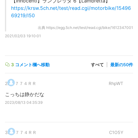
【Innocenti】ランブレッタ 6【Lambretta】
https://krsw.5ch.net/test/read.cgi/motorbike/15496
69219/l50
出典
https://egg.5ch.net/test/read.cgi/bike/1612347001
2021/02/03 19:10:01
3
コメント欄へ移動
すべて
|
最新の50件
2
.
７７４ＲＲ
RhpWT
こっちは静かだな
2023/08/13 04:35:39
3
.
７７４ＲＲ
C1O5Y