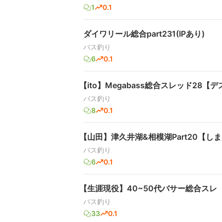
1
0.1
ダイワリール総合part231(IPあり)
バス釣り
6
0.1
【ito】Megabass総合スレッド28【
バス釣り
8
0.1
【山田】津久井湖&相模湖Part20【し
バス釣り
6
0.1
【生涯現役】40~50代バサー総合スレ
バス釣り
33
0.1