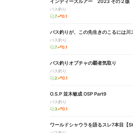
インディーズルアー 2023 その２版
バス釣り
7
0.1
バス釣りが、この先生きのこるには川
バス釣り
7
0.1
バス釣りオプチャの覇者気取り
バス釣り
2
0.1
O.S.P 並木敏成 OSP Part9
バス釣り
3
0.1
ワールドシャウラを語るスレ7本目【SH
バス釣り