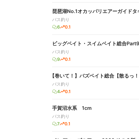
琵琶湖No.1オカッパリエアーガイドタ
バス釣り
6
0.1
ビッグベイト・スイムベイト総合Part
バス釣り
9
0.1
【巻いて！】バズベイト総合【散るっ！
バス釣り
4
0.1
手賀沼水系 1cm
バス釣り
7
0.1