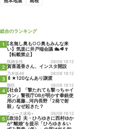
熊本地震
島根
総合
のランキング
【名無し奥も○○奥もみんな来
1
い】気楽に井戸端会議 🛳️🥩🍷
【転載禁止】
既婚女性
08/08 18:12
賀喜遥香さん、インスタ開設
2
乃木坂46
08/08 18:12
🍼★120なんあり譲渡
3
難民
08/08 18:12
【社会】「撃たれても撃っちゃイ
4
カン」警視庁OBが明かす拳銃使
用の葛藤…河内長野「2発で射
殺」なぜ起きた？
ニュース速報+
08/08 18:12
【政治】夫・ひろゆきに西村ゆか
5
が“離婚”を提示「ひろゆき＆い