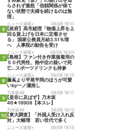
ずみ新党（仮）」の届け出を知
らされず激怒「信頼関係が保て
ない状態で夫婦を続けるのは無
理」
ニュース速報+
08/08 18:11
【政府】高市総理「物価上昇を上
6
回る賃上げを日本に定着させ
る」 国家公務員月給3.51％増
へ 人事院の勧告を受け
ニュース速報+
08/08 18:03
【島根】ファン付き作業服着用の
7
５０代男性、熱中症の疑いで死
亡…スポーツドリンクも持参
ニュース速報+
08/08 18:10
藤嶌より平尾平岡のほうが可愛
8
いby一ノ瀬推し
乃木坂46
08/08 18:11
【是非に及ばず】乃木坂
9
46★16908【本スレ】
乃木坂46
08/08 18:12
【東大調査】「外国人受け入れ反
10
対」大幅増 若い世代で多く
ニュース速報+
08/08 18:10