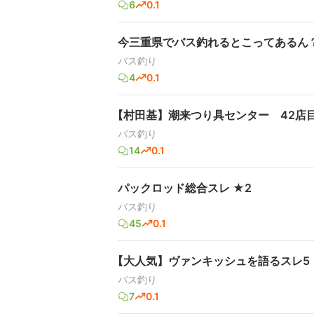
6
0.1
今三重県でバス釣れるとこってあるん
バス釣り
4
0.1
【村田基】潮来つり具センター 42店
バス釣り
14
0.1
パックロッド総合スレ ★2
バス釣り
45
0.1
【大人気】ヴァンキッシュを語るスレ5
バス釣り
7
0.1