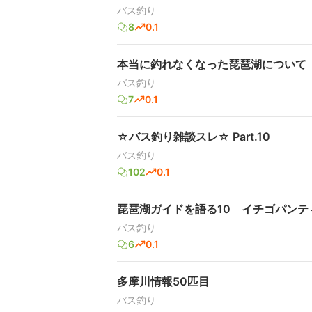
バス釣り
8
0.1
本当に釣れなくなった琵琶湖について
バス釣り
7
0.1
☆バス釣り雑談スレ☆ Part.10
バス釣り
102
0.1
琵琶湖ガイドを語る10 イチゴパンテ
バス釣り
6
0.1
多摩川情報50匹目
バス釣り