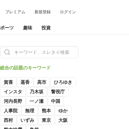
プレミアム
新規登録
ログイン
ポーツ
趣味
投資
総合の
話題のキーワード
賀喜
遥香
高市
ひろゆき
インスタ
乃木坂
警視庁
河内長野
一ノ瀬
中国
人事院
無理
熊本
ゆか
西村
いずみ
東京
大阪