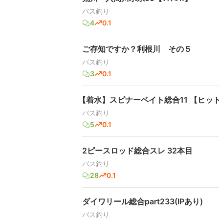
バス釣り
4
0.1
ご存知ですか？利根川 その５
バス釣り
3
0.1
【着水】スピナーベイト総合11 【ヒッ
バス釣り
5
0.1
2ピースロッド総合スレ 32本目
バス釣り
28
0.1
ダイワリール総合part233(IPあり)
バス釣り