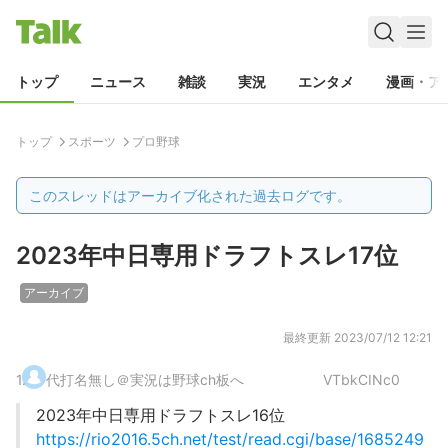
トップ
ニュース
雑談
実況
エンタメ
漫画・ア
トップ
スポーツ
プロ野球
このスレッドはアーカイブ化された過去ログです。
2023年中日専用ドラフトスレ17位
アーカイブ
最終更新
2023/07/12 12:21
1
.
代打名無し＠実況は野球ch板へ
VTbkCINc0
2023年中日専用ドラフトスレ16位
https://rio2016.5ch.net/test/read.cgi/base/1685249