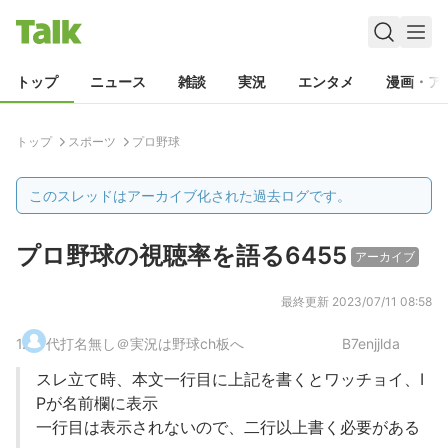
トップ
ニュース
雑談
実況
エンタメ
漫画・ア
トップ
スポーツ
プロ野球
このスレッドはアーカイブ化された過去ログです。
プロ野球の視聴率を語る6455
アーカイブ
最終更新
2023/07/11 08:58
1
.
代打名無し＠実況は野球ch板へ
B7enjjlda
スレ立て時、本文一行目に上記を書くとワッチョイ、I
Pが名前欄に表示
一行目は表示されないので、二行以上書く必要がある