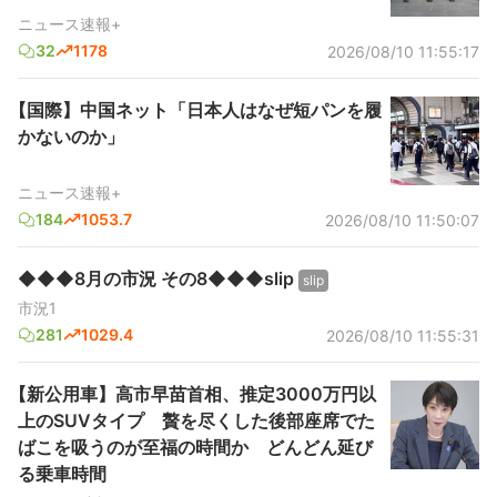
ニュース速報+
32
1178
2026/08/10 11:55:17
【国際】中国ネット「日本人はなぜ短パンを履
かないのか」
ニュース速報+
184
1053.7
2026/08/10 11:50:07
◆◆◆8月の市況 その8◆◆◆slip
slip
市況1
281
1029.4
2026/08/10 11:55:31
【新公用車】高市早苗首相、推定3000万円以
上のSUVタイプ 贅を尽くした後部座席でた
ばこを吸うのが至福の時間か どんどん延び
る乗車時間