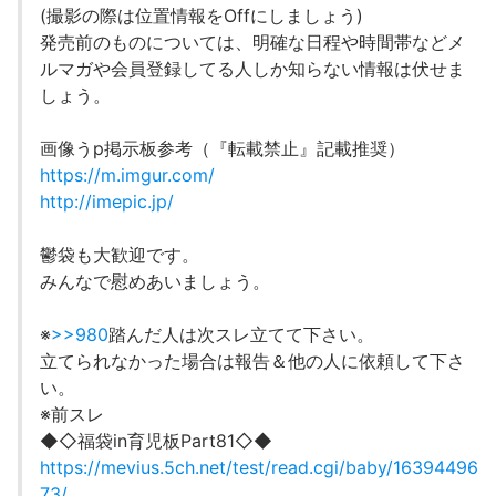
(撮影の際は位置情報をOffにしましょう)
発売前のものについては、明確な日程や時間帯などメ
ルマガや会員登録してる人しか知らない情報は伏せま
しょう。
画像うp掲示板参考（『転載禁止』記載推奨）
https://m.imgur.com/
http://imepic.jp/
鬱袋も大歓迎です。
みんなで慰めあいましょう。
※
>>980
踏んだ人は次スレ立てて下さい。
立てられなかった場合は報告＆他の人に依頼して下さ
い。
※前スレ
◆◇福袋in育児板Part81◇◆
https://mevius.5ch.net/test/read.cgi/baby/16394496
73/