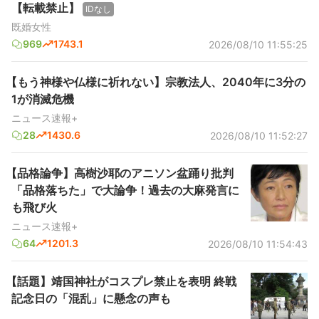
【転載禁止】
IDなし
既婚女性
969
1743.1
2026/08/10 11:55:25
【もう神様や仏様に祈れない】宗教法人、2040年に3分の
1が消滅危機
ニュース速報+
28
1430.6
2026/08/10 11:52:27
【品格論争】高樹沙耶のアニソン盆踊り批判
「品格落ちた」で大論争！過去の大麻発言に
も飛び火
ニュース速報+
64
1201.3
2026/08/10 11:54:43
【話題】靖国神社がコスプレ禁止を表明 終戦
記念日の「混乱」に懸念の声も