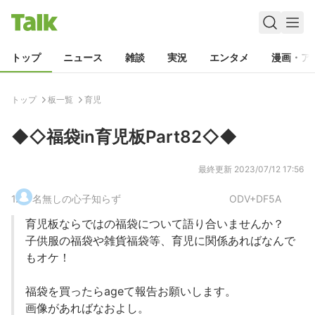
トップ
ニュース
雑談
実況
エンタメ
漫画・ア
トップ
板一覧
育児
◆◇福袋in育児板Part82◇◆
最終更新
2023/07/12 17:56
1
.
名無しの心子知らず
ODV+DF5A
育児板ならではの福袋について語り合いませんか？
子供服の福袋や雑貨福袋等、育児に関係あればなんで
もオケ！
福袋を買ったらageて報告お願いします。
画像があればなおよし。