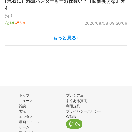
【流石に】雑魚ハンターもーお仕舞い？【面倒臭ぇな】★
4
釣り
14
3.9
2026/08/08 09:26:06
もっと見る
トップ
プレミアム
ニュース
よくある質問
雑談
利用規約
実況
プライバシーポリシー
エンタメ
©Talk
漫画・アニメ
ゲーム