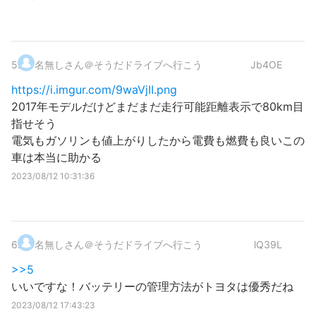
5
.
名無しさん＠そうだドライブへ行こう
Jb4OE
https://i.imgur.com/9waVjII.png
2017年モデルだけどまだまだ走行可能距離表示で80km目
指せそう
電気もガソリンも値上がりしたから電費も燃費も良いこの
車は本当に助かる
2023/08/12 10:31:36
6
.
名無しさん＠そうだドライブへ行こう
lQ39L
>>5
いいですな！バッテリーの管理方法がトヨタは優秀だね
2023/08/12 17:43:23