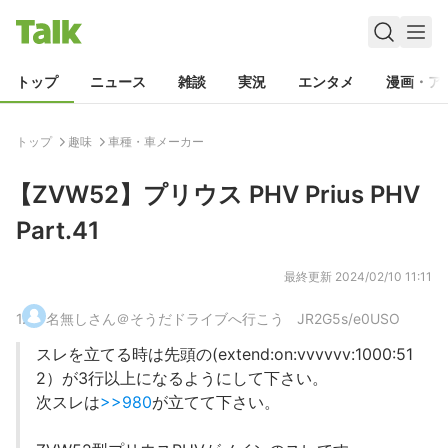
トップ
ニュース
雑談
実況
エンタメ
漫画・ア
トップ
趣味
車種・車メーカー
【ZVW52】プリウス PHV Prius PHV
Part.41
最終更新
2024/02/10 11:11
1
.
名無しさん＠そうだドライブへ行こう
JR2G5s/e0USO
スレを立てる時は先頭の(extend:on:vvvvvv:1000:51
2）が3行以上になるようにして下さい。
次スレは
>>980
が立てて下さい。