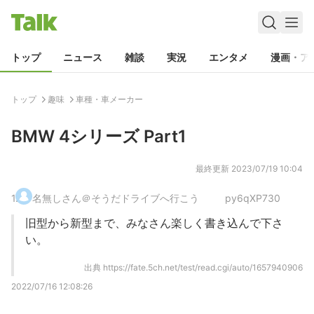
トップ
ニュース
雑談
実況
エンタメ
漫画・ア
トップ
趣味
車種・車メーカー
BMW 4シリーズ Part1
最終更新
2023/07/19 10:04
1
.
名無しさん＠そうだドライブへ行こう
py6qXP730
旧型から新型まで、みなさん楽しく書き込んで下さ
い。
出典
https://fate.5ch.net/test/read.cgi/auto/1657940906
2022/07/16 12:08:26