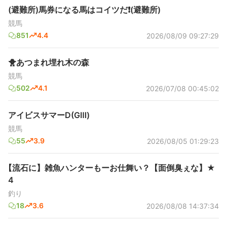
(避難所)馬券になる馬はコイツだ❗(避難所)
競馬
851
4.4
2026/08/09 09:27:29
🐥あつまれ埋れ木の森
競馬
502
4.1
2026/07/08 00:45:02
アイビスサマーD(GⅢ)
競馬
55
3.9
2026/08/05 01:29:23
【流石に】雑魚ハンターもーお仕舞い？【面倒臭ぇな】★
4
釣り
18
3.6
2026/08/08 14:37:34