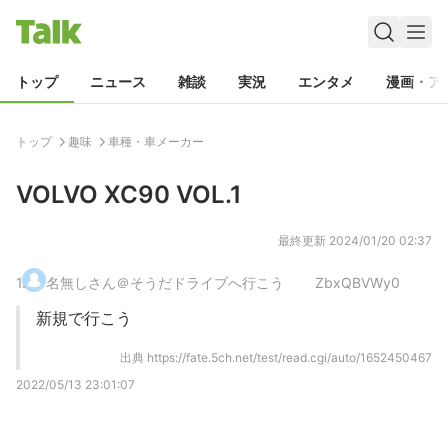
トップ
ニュース
雑談
実況
エンタメ
漫画・ア
トップ
趣味
車種・車メーカー
VOLVO XC90 VOL.1
最終更新
2024/01/20 02:37
1
.
名無しさん＠そうだドライブへ行こう
ZbxQBVWy0
新規で行こう
出典
https://fate.5ch.net/test/read.cgi/auto/1652450467
2022/05/13 23:01:07