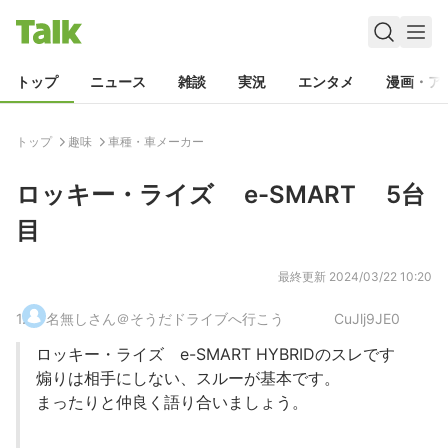
トップ
ニュース
雑談
実況
エンタメ
漫画・ア
トップ
趣味
車種・車メーカー
ロッキー・ライズ e-SMART 5台
目
最終更新
2024/03/22 10:20
1
.
名無しさん＠そうだドライブへ行こう
CuJlj9JE0
ロッキー・ライズ e-SMART HYBRIDのスレです
煽りは相手にしない、スルーが基本です。
まったりと仲良く語り合いましょう。