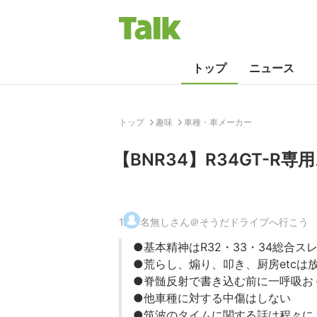
トップ
ニュース
トップ
趣味
車種・車メーカー
【BNR34】R34GT-R
1
.
名無しさん＠そうだドライブへ行こう
●基本精神はR32・33・34総合ス
●荒らし、煽り、叩き、厨房etcは
●脊髄反射で書き込む前に一呼吸お
●他車種に対する中傷はしない
●筑波のタイムに関する話は程々に