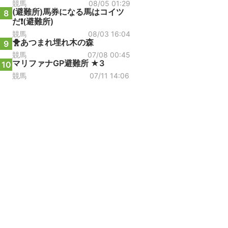
競馬
08/05 01:29
(避難所)馬券になる馬はコイツ
8
だ❗(避難所)
競馬
08/03 16:04
🐥あつまれ埋れ木の森
9
競馬
07/08 00:45
マリファナGP避難所 ★3
10
競馬
07/11 14:06