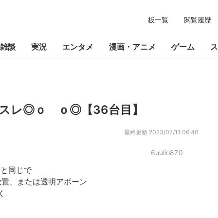
板一覧
閲覧履歴
雑談
実況
エンタメ
漫画・アニメ
ゲーム
ス
専用スレ◎ｏ ｏ◎【36台目】
最終更新
2023/07/11 06:40
6uuiio8Z0
レと同じで
放置、または透明アボーン
く