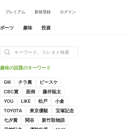
プレミアム
新規登録
ログイン
ポーツ
趣味
投資
趣味の
話題のキーワード
GIII
チラ裏
ピースケ
CBC賞
面倒
藤井聡太
YOU
LIKE
松戸
小倉
TOYOTA
東京優駿
宝塚記念
七夕賞
関谷
新竹取物語