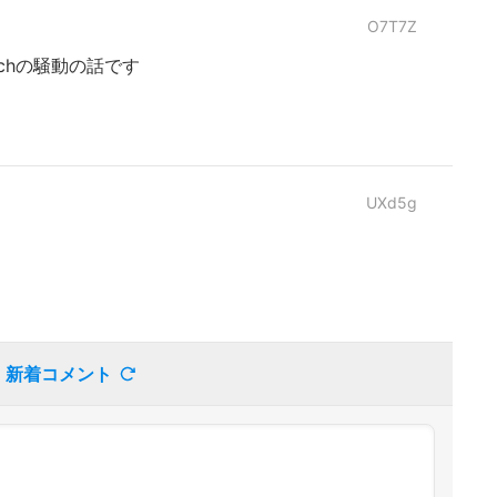
O7T7Z
chの騒動の話です
UXd5g
新着コメント