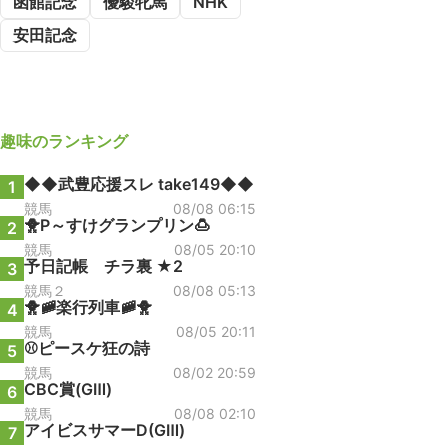
函館記念
優駿牝馬
NHK
安田記念
趣味
のランキング
◆◆武豊応援スレ take149◆◆
1
競馬
08/08 06:15
🐥P～すけグランプリン🍮
2
競馬
08/05 20:10
予日記帳 チラ裏 ★2
3
競馬２
08/08 05:13
🐥🚞楽行列車🚞🐥
4
競馬
08/05 20:11
⚾ピースケ狂の詩
5
競馬
08/02 20:59
CBC賞(GⅢ)
6
競馬
08/08 02:10
アイビスサマーD(GⅢ)
7