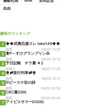
優駿牝馬
NHK
安田記念
自由
趣味
のランキング
◆◆武豊応援スレ take149◆◆
1
競馬
08/07 12:07
🐥P～すけグランプリン🍮
2
競馬
08/05 20:10
予日記帳 チラ裏 ★2
3
競馬２
08/07 11:26
🐥🚞楽行列車🚞🐥
4
競馬
08/05 20:11
⚾ピースケ狂の詩
5
競馬
08/02 20:59
CBC賞(GⅢ)
6
競馬
08/06 20:40
アイビスサマーD(GⅢ)
7