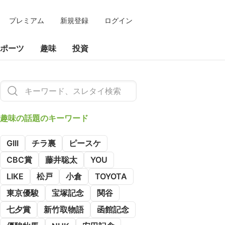
プレミアム
新規登録
ログイン
ポーツ
趣味
投資
趣味の
話題のキーワード
GIII
チラ裏
ピースケ
CBC賞
藤井聡太
YOU
LIKE
松戸
小倉
TOYOTA
東京優駿
宝塚記念
関谷
七夕賞
新竹取物語
函館記念