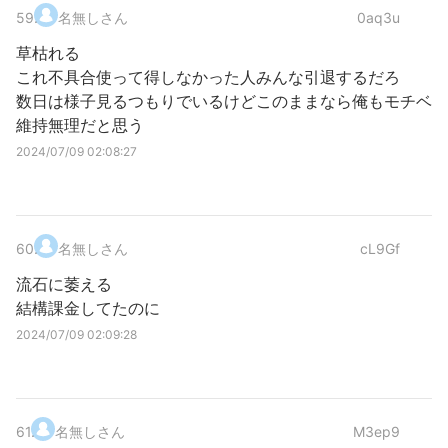
59
.
名無しさん
0aq3u
草枯れる
これ不具合使って得しなかった人みんな引退するだろ
数日は様子見るつもりでいるけどこのままなら俺もモチベ
維持無理だと思う
2024/07/09 02:08:27
60
.
名無しさん
cL9Gf
流石に萎える
結構課金してたのに
2024/07/09 02:09:28
61
.
名無しさん
M3ep9