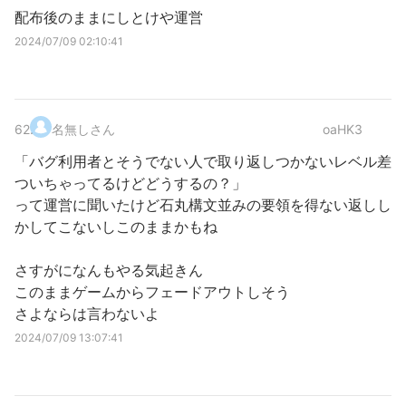
配布後のままにしとけや運営
2024/07/09 02:10:41
62
.
名無しさん
oaHK3
「バグ利用者とそうでない人で取り返しつかないレベル差
ついちゃってるけどどうするの？」
って運営に聞いたけど石丸構文並みの要領を得ない返しし
かしてこないしこのままかもね
さすがになんもやる気起きん
このままゲームからフェードアウトしそう
さよならは言わないよ
2024/07/09 13:07:41