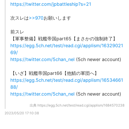
https://twitter.com/jpbattleship?s=21
次スレは
>>970
お願いします
前スレ
【軍事整備】戦艦帝国part65【まさかの強制終了】
https://egg.5ch.net/test/read.cgi/applism/16329021
69/
https://twitter.com/5chan_nel
(5ch newer account)
【いざ】戦艦帝国part66【他鯖の軍団へ】
https://egg.5ch.net/test/read.cgi/applism/16534661
88/
https://twitter.com/5chan_nel
(5ch newer account)
出典
https://egg.5ch.net/test/read.cgi/applism/1684570238
2023/05/20 17:10:38