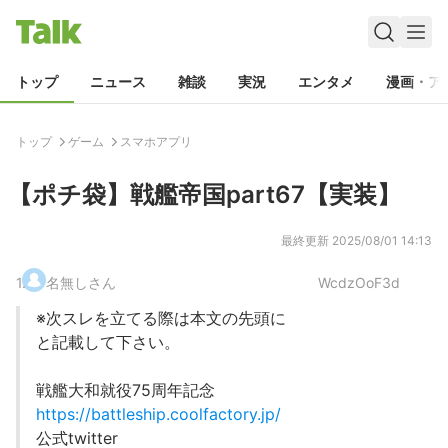
トップ
ニュース
雑談
実況
エンタメ
漫画・ア
トップ
ゲーム
スマホアプリ
【ポチ袋】戦艦帝国part67【実装】
最終更新
2025/08/01 14:13
1
.
名無しさん
WcdzOoF3d
※次スレを立てる際は本文の先頭に
と記載して下さい。
戦艦大和就役75周年記念
https://battleship.coolfactory.jp/
公式twitter