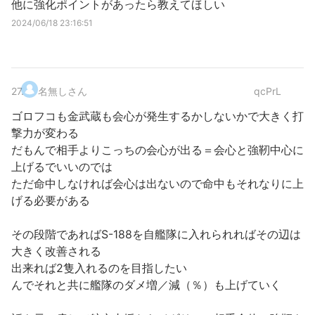
他に強化ポイントがあったら教えてほしい
2024/06/18 23:16:51
27
.
名無しさん
qcPrL
ゴロフコも金武蔵も会心が発生するかしないかで大きく打
撃力が変わる
だもんで相手よりこっちの会心が出る＝会心と強靭中心に
上げるでいいのでは
ただ命中しなければ会心は出ないので命中もそれなりに上
げる必要がある
その段階であればS-188を自艦隊に入れられればその辺は
大きく改善される
出来れば2隻入れるのを目指したい
んでそれと共に艦隊のダメ増／減（％）も上げていく