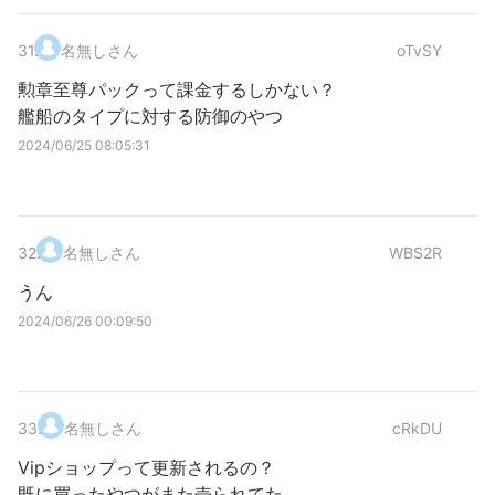
31
.
名無しさん
oTvSY
勲章至尊パックって課金するしかない？
艦船のタイプに対する防御のやつ
2024/06/25 08:05:31
32
.
名無しさん
WBS2R
うん
2024/06/26 00:09:50
33
.
名無しさん
cRkDU
Vipショップって更新されるの？
既に買ったやつがまた売られてた