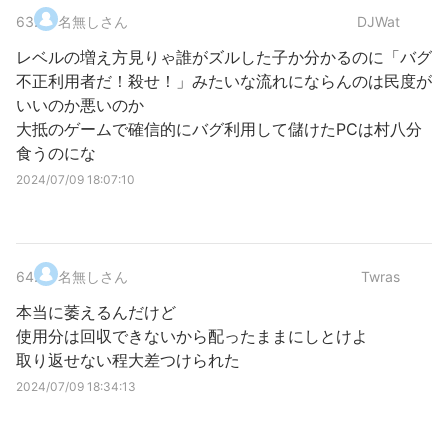
63
.
名無しさん
DJWat
レベルの増え方見りゃ誰がズルした子か分かるのに「バグ
不正利用者だ！殺せ！」みたいな流れにならんのは民度が
いいのか悪いのか
大抵のゲームで確信的にバグ利用して儲けたPCは村八分
食うのにな
2024/07/09 18:07:10
64
.
名無しさん
Twras
本当に萎えるんだけど
使用分は回収できないから配ったままにしとけよ
取り返せない程大差つけられた
2024/07/09 18:34:13