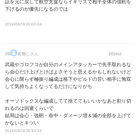
話を元に戻して航空支援ならイギリスで相手全体の強靭を
下げるのが優先になるのでは
2024/06/19 20:00:04
28
.
名無しさん
EEbhd
武蔵やゴロフコが自分のメインアタッカーで先手取れるな
ら会心だけ上げとけばよさそうと思えるかもしれないけど
会心に限らず極振り編成は格下やビルドの甘い相手に無双
して気持ちよくなってるだけになりがち
オーソドックスな編成してて捨ててもいいかなあと割り切
れるのは回避くらいで
結局は会心・強靭・命中・ダメージ増＆減の全部を上げて
かないとキツい
2024/06/19 20:33:33