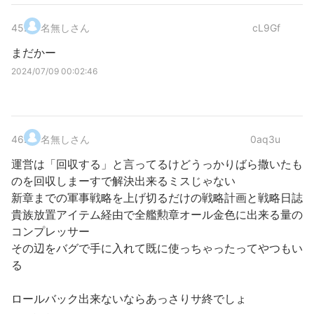
45
.
名無しさん
cL9Gf
まだかー
2024/07/09 00:02:46
46
.
名無しさん
0aq3u
運営は「回収する」と言ってるけどうっかりばら撒いたも
のを回収しまーすで解決出来るミスじゃない
新章までの軍事戦略を上げ切るだけの戦略計画と戦略日誌
貴族放置アイテム経由で全艦勲章オール金色に出来る量の
コンプレッサー
その辺をバグで手に入れて既に使っちゃったってやつもい
る
ロールバック出来ないならあっさりサ終でしょ