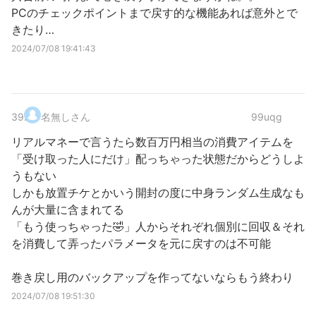
PCのチェックポイントまで戻す的な機能あれば意外とで
きたり…
2024/07/08 19:41:43
39
.
名無しさん
99uqg
リアルマネーで言うたら数百万円相当の消費アイテムを
「受け取った人にだけ」配っちゃった状態だからどうしよ
うもない
しかも放置チケとかいう開封の度に中身ランダム生成なも
んが大量に含まれてる
「もう使っちゃった🤣」人からそれぞれ個別に回収＆それ
を消費して弄ったパラメータを元に戻すのは不可能
巻き戻し用のバックアップを作ってないならもう終わり
2024/07/08 19:51:30