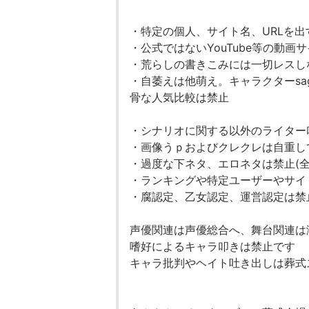
・特定の個人、サイト名、URLを
・公式ではないYouTube等の動
・荒らしの書きこみには一切レスし
・自萎えは他萌え。キャラクターsa
骨な人気比較は禁止
・シナリオに関する以外のライター
・画像うｐおよびクレクレは自重し
・過度な下ネタ、エロネタは禁止(全
・ランキングや特定ユーザーやサイ
・腐認定、乙女認定、運営認定は禁
声優関連は声優総合へ、舞台関連は
嗜好によるキャラ叩きは禁止です
キャラ批判やヘイト吐き出しは葬式