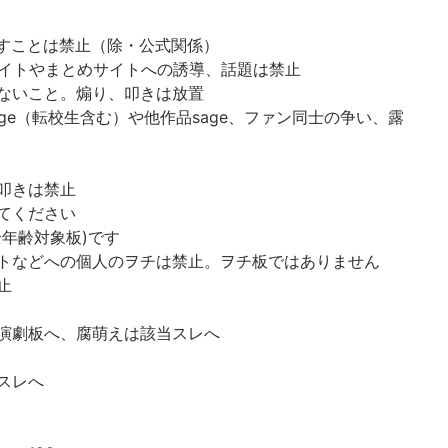
出すことは禁止（除・公式関係）
画サイトやまとめサイトへの誘導、話題は禁止
ないこと。煽り、叩きは放置
ge（転校生含む）や他作品sage、ファン同士の争い、露
叩きは禁止
てください
年齢対象板)です
トなどへの個人のヲチは禁止。ヲチ板ではありません
止
演劇板へ、腐萌えは該当スレへ
スレへ