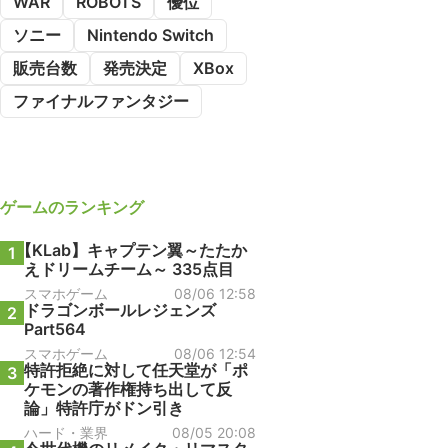
WAR
ROBOTS
優位
ソニー
Nintendo Switch
販売台数
発売決定
XBox
ファイナルファンタジー
ゲーム
のランキング
【KLab】キャプテン翼～たたか
1
えドリームチーム～ 335点目
スマホゲーム
08/06 12:58
ドラゴンボールレジェンズ
2
Part564
スマホゲーム
08/06 12:54
特許拒絶に対して任天堂が「ポ
3
ケモンの著作権持ち出して反
論」特許庁がドン引き
ハード・業界
08/05 20:08