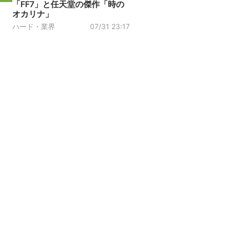
「FF7」と任天堂の傑作「時の
オカリナ」
ハード・業界
07/31 23:17