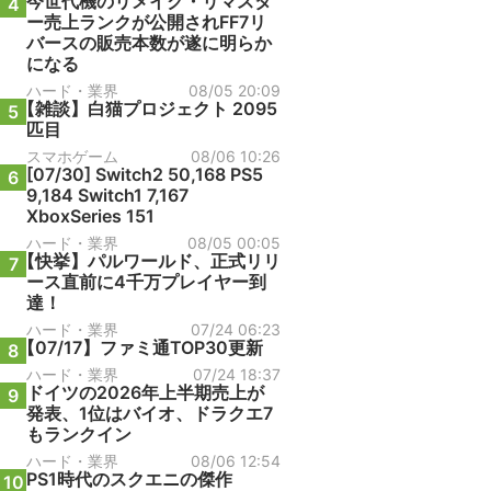
今世代機のリメイク・リマスタ
4
ー売上ランクが公開されFF7リ
バースの販売本数が遂に明らか
になる
ハード・業界
08/05 20:09
【雑談】白猫プロジェクト 2095
5
匹目
スマホゲーム
08/06 10:26
[07/30] Switch2 50,168 PS5
6
9,184 Switch1 7,167
XboxSeries 151
ハード・業界
08/05 00:05
【快挙】パルワールド、正式リリ
7
ース直前に4千万プレイヤー到
達！
ハード・業界
07/24 06:23
【07/17】ファミ通TOP30更新
8
ハード・業界
07/24 18:37
ドイツの2026年上半期売上が
9
発表、1位はバイオ、ドラクエ7
もランクイン
ハード・業界
08/06 12:54
PS1時代のスクエニの傑作
10