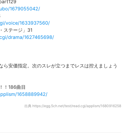
rt129
i/tubo/1679055042/
8
.cgi/voice/1633937560/
・ステージ」31
ad.cgi/drama/1627465698/
なら安価指定。次のスレが立つまでレスは控えましょう
！186曲目
i/applism/1658889942/
出典
https://egg.5ch.net/test/read.cgi/applism/1680916258