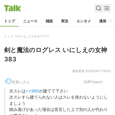
トップ
ニュース
雑談
実況
エンタメ
漫画・ア
トップ
ゲーム
スマホアプリ
剣と魔法のログレス いにしえの女神
383
最終更新
2025/04/17 06:51
1
.
名無しさん
ZMPVyjey0
次スレは
>>980
が建てて下さい
次スレすら建てられない人はスレを使わないようにし
ましょう
踏み逃げがあった場合は宣言した上で別の人が代わり