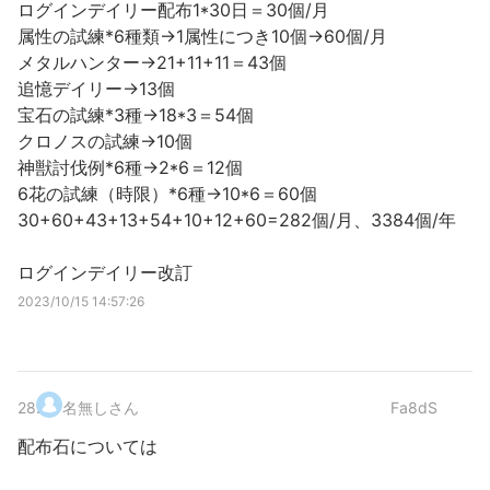
ログインデイリー配布1*30日＝30個/月
属性の試練*6種類→1属性につき10個→60個/月
メタルハンター→21+11+11＝43個
追憶デイリー→13個
宝石の試練*3種→18*3＝54個
クロノスの試練→10個
神獣討伐例*6種→2*6＝12個
6花の試練（時限）*6種→10*6＝60個
30+60+43+13+54+10+12+60=282個/月、3384個/年
ログインデイリー改訂
2023/10/15 14:57:26
28
.
名無しさん
Fa8dS
配布石については