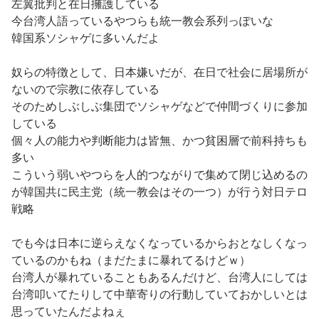
左翼批判と在日擁護している
今台湾人語っているやつらも統一教会系列っぽいな
韓国系ソシャゲに多いんだよ
奴らの特徴として、日本嫌いだが、在日で社会に居場所が
ないので宗教に依存している
そのためしぶしぶ集団でソシャゲなどで仲間づくりに参加
している
個々人の能力や判断能力は皆無、かつ貧困層で前科持ちも
多い
こういう弱いやつらを人的つながりで集めて閉じ込めるの
が韓国共に民主党（統一教会はその一つ）が行う対日テロ
戦略
でも今は日本に逆らえなくなっているからおとなしくなっ
ているのかもね（まだたまに暴れてるけどｗ）
台湾人が暴れていることもあるんだけど、台湾人にしては
台湾叩いてたりして中華寄りの行動していておかしいとは
思っていたんだよねぇ