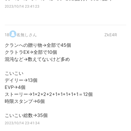
2023/10/14 23:41:23
18
.
名無しさん
ZkE4R
クランへの贈り物→全部で45個
クラトラEX→全部で10個
混沌など→数えてないけど多め
こいこい
デイリー→13個
EVP→4個
ストーリー→1+2+2+2+1+1+1+1+1＝12個
時限スタンプ→6個
こいこい総数→35個
2023/10/14 23:41:34