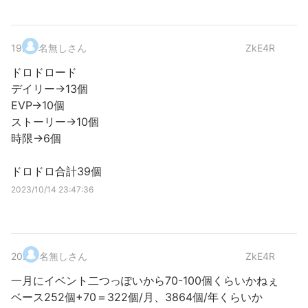
19
.
名無しさん
ZkE4R
ドロドロード
デイリー→13個
EVP→10個
ストーリー→10個
時限→6個
ドロドロ合計39個
2023/10/14 23:47:36
20
.
名無しさん
ZkE4R
一月にイベント二つっぽいから70-100個くらいかねぇ
ベース252個+70＝322個/月、3864個/年くらいか