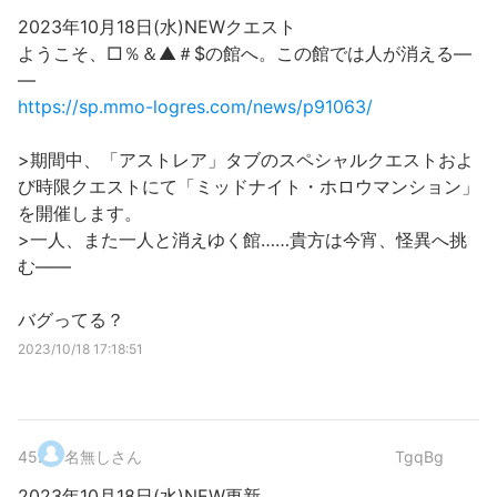
2023年10月18日(水)NEWクエスト
ようこそ、□％＆▲＃$の館へ。この館では人が消える―
―
https://sp.mmo-logres.com/news/p91063/
>期間中、「アストレア」タブのスペシャルクエストおよ
び時限クエストにて「ミッドナイト・ホロウマンション」
を開催します。
>一人、また一人と消えゆく館……貴方は今宵、怪異へ挑
む――
バグってる？
2023/10/18 17:18:51
45
.
名無しさん
TgqBg
2023年10月18日(水)NEW更新