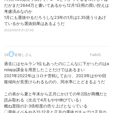
だがまだ2644万と書いてあるから12月1日用の買い控えは
考慮済みなのか
1月にも選抜やるだろうしな23年の1月は2.35億うりあげ
ているから選抜効果はあるようだ
2023/10/15 01:27:43
24
.
名無しさん
Fa8dS
過去にはセルラン1位もあったのにこんなに下がったのはa
ndapp課金を用意したことだけではあるまい
2021年2022年はコロナ苦戦しており、2023年はやや回
復傾向が見受けられるものの、同水準にとどまるようだ
この表から夏と年末から正月にかけての年2回が商機だと
読み取れる（次点で4月もやや伸びている）
概ね普段の2-3倍程度の売り上げとなっている
〇周年イベをやる11-12月と正月の選抜ガチャでは正月の