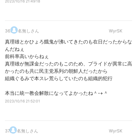
2023/10/16 21:49:18
36
.
名無しさん
WyrSK
真理雄とかひょろ餓鬼が沸いてきたのも在日だったからな
んだねぇ
前科率高いからねぇ
真理雄が無課金だったのもこのため、プライドが異常に高
かったのも共に民主党系列の朝鮮人だったから
組織ぐるみで本スレ荒らしていたのも組織的犯行
本当に統一教会解散になってよかったね＾-+＾
2023/10/16 21:52:01
37
.
名無しさん
WyrSK