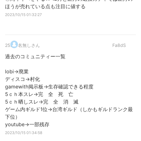
ほうが売れている点も注目に値する
2023/10/15 01:32:27
25
.
名無しさん
Fa8dS
過去のコミュニティー一覧
lobi→廃業
ディスコ→村化
gamewith掲示板→生存確認できる程度
5ｃｈ本スレ→完 全 死 亡
5ｃｈ晒しスレ→完 全 消 滅
ゲーム内ギルド1位→台湾ギルド（しかもギルドランク最
下位）
youtube→一部残存
2023/10/15 01:34:58