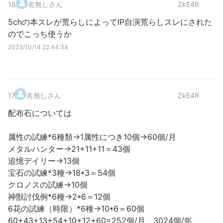
16
.
名無しさん
ZkE4R
5chの本スレが荒らしによってIP自演荒らしスレにされた
のでこっち使うか
2023/10/14 22:44:34
17
.
名無しさん
ZkE4R
配布石については
属性の試練*6種類→1属性につき10個→60個/月
メタルハンター→21+11+11＝43個
追憶デイリー→13個
宝石の試練*3種→18*3＝54個
クロノスの試練→10個
神獣討伐例*6種→2*6＝12個
6花の試練（時限）*6種→10*6＝60個
60+43+13+54+10+12+60=252個/月、3024個/年