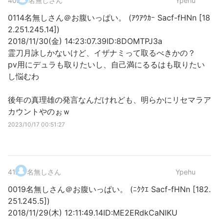
40
.
名無しさん
Ypehu
0114名無しさん＠お腹いっぱい。 (ｱｳｱｳｶｰ Sacf-fHNn [18
2.251.245.14])
2018/11/30(金) 14:23:07.39ID:8DOMTPJ3a
霊刀月詠しかないけど、イザナミって取るべきかの？
pv用にデュラも取りたいし、自己満にるるはも取りたい
し悩むわ
後年の真理雄の発言なんだけれども、明らかにリセマラア
カウントやのぉｗ
2023/10/17 00:51:27
41
.
名無しさん
Ypehu
0019名無しさん＠お腹いっぱい。 (ﾆｸｸｴ Sacf-fHNn [182.
251.245.5])
2018/11/29(木) 12:11:49.14ID:ME2ERdkCaNIKU