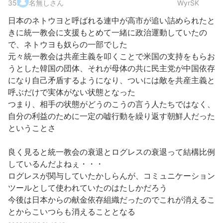
35
.
名無しさん
WyrSK
日本のネトウヨと呼ばれる連中が高市が追い詰められたと
きに統一教会に支援もとめて一緒に政治運動していたの
で、ネトウヨも奴らの一部でした
元々統一教会は共産主義を叩くことで米国の支持をもらお
うとした韓国の団体、それが母体の共に民主党が中国依存
になり自己矛盾するようになり、ついには敵を共産主義と
呼ぶだけで実体がない状態となった
つまり、相手の状態がどうのこうの言う人たちではなく、
自分の利益のために一定の嘘行動を繰り返す朝鮮人だった
ということさ
良く見ると統一教会の衰退とログレスの衰退って結構比例
しているんだよねぇ・・・
ログレスが関与していたかしらんが、コミュニケーション
ツールとして使われていたのはたしかだろう
今後は日本からの献金依存組織だったのでこれが消えるこ
とからこいつらも消えることとなる