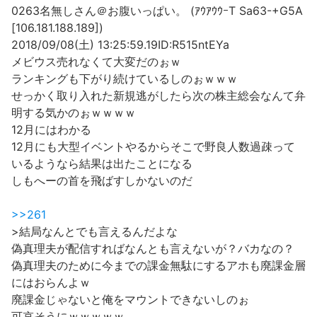
0263名無しさん＠お腹いっぱい。 (ｱｳｱｳｳｰT Sa63-+G5A
[106.181.188.189])
2018/09/08(土) 13:25:59.19ID:R515ntEYa
メビウス売れなくて大変だのぉｗ
ランキングも下がり続けているしのぉｗｗｗ
せっかく取り入れた新規逃がしたら次の株主総会なんて弁
明する気かのぉｗｗｗｗ
12月にはわかる
12月にも大型イベントやるからそこで野良人数過疎って
いるようなら結果は出たことになる
しもへーの首を飛ばすしかないのだ
>>261
>結局なんとでも言えるんだよな
偽真理夫が配信すればなんとも言えないが？バカなの？
偽真理夫のために今までの課金無駄にするアホも廃課金層
にはおらんよｗ
廃課金じゃないと俺をマウントできないしのぉ
可哀そうにｗｗｗｗｗ