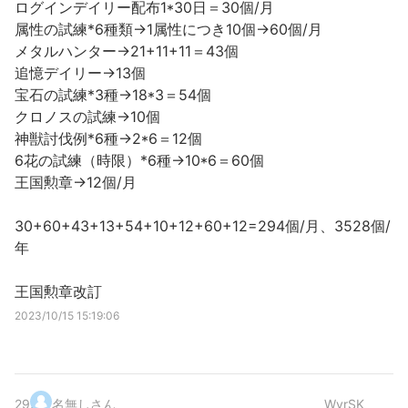
ログインデイリー配布1*30日＝30個/月
属性の試練*6種類→1属性につき10個→60個/月
メタルハンター→21+11+11＝43個
追憶デイリー→13個
宝石の試練*3種→18*3＝54個
クロノスの試練→10個
神獣討伐例*6種→2*6＝12個
6花の試練（時限）*6種→10*6＝60個
王国勲章→12個/月
30+60+43+13+54+10+12+60+12=294個/月、3528個/
年
王国勲章改訂
2023/10/15 15:19:06
29
.
名無しさん
WyrSK