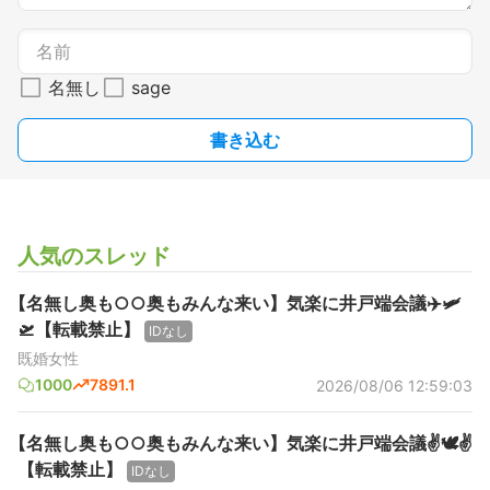
名無し
sage
書き込む
人気のスレッド
【名無し奥も○○奥もみんな来い】気楽に井戸端会議✈️🛩️
🛫【転載禁止】
IDなし
既婚女性
1000
7891.1
2026/08/06 12:59:03
【名無し奥も○○奥もみんな来い】気楽に井戸端会議✌️🕊️✌️
【転載禁止】
IDなし