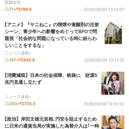
既婚女性
71
5198.6
2026/08/06 13:12:07
【アニメ】『ヤニねこ』の喫煙や覚醒剤の注射
シーン、青少年への影響をめぐってBPOで問
題視「社会的な問題になっている時に紛らわ
しいことをするな」
ニュース速報+
167
2835.8
2026/08/06 13:11:20
【消費減税】日本の社会保障、岐路に 財源5
兆円見通し立たず
ニュース速報+
250
2770.3
2026/08/06 13:10:50
【政治】岸田文雄元首相､円安を阻止するため
に日米の通貨当局が実施した為替介入は｢一時