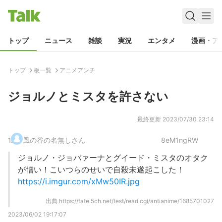
トップ
ニュース
雑談
実況
エンタメ
漫画・ア
トップ
板一覧
アニメアンチ
ジョルノとミスタを許さない
最終更新
2023/07/30 23:14
1
.
風の谷の名無しさん
8eM1ngRW
ジョルノ・ジョバァーナとグイード・ミスタのオタク
が憎い！こいつらのせいで自殺未遂起こした！
https://i.imgur.com/xMw50IR.jpg
出典
https://fate.5ch.net/test/read.cgi/antianime/1685701027
2023/06/02 19:17:07