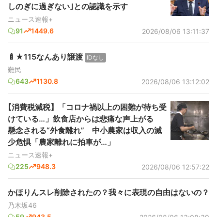
しのぎに過ぎない｣との認識を示す
ニュース速報+
91
1449.6
2026/08/06 13:11:37
🍼★115なんあり譲渡
IDなし
難民
643
1130.8
2026/08/06 13:12:02
【消費税減税】「コロナ禍以上の困難が待ち受
けている…」飲食店からは悲痛な声上がる
懸念される“外食離れ” 中小農家は収入の減
少危惧「農家離れに拍車が…」
ニュース速報+
225
948.3
2026/08/06 12:57:22
かほりんスレ削除されたの？我々に表現の自由はないの？
乃木坂46
59
943.5