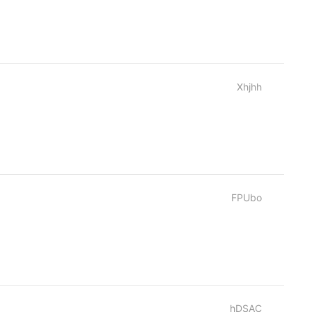
Xhjhh
FPUbo
hDSAC