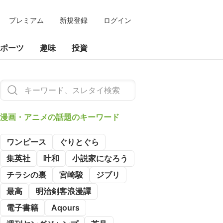
プレミアム
新規登録
ログイン
ポーツ
趣味
投資
漫画・アニメの
話題のキーワード
ワンピース
ぐりとぐら
集英社
叶和
小説家になろう
チラシの裏
宮崎駿
ジブリ
最高
明治剣客浪漫譚
電子書籍
Aqours