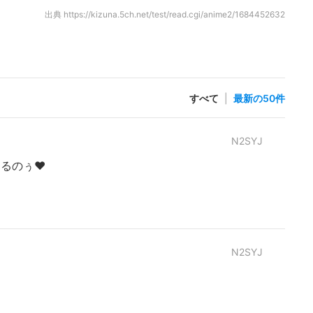
出典
https://kizuna.5ch.net/test/read.cgi/anime2/1684452632
すべて
|
最新の50件
N2SYJ
とるのぅ❤️
N2SYJ