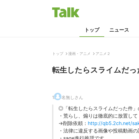
トップ
ニュース
トップ
漫画・アニメ
アニメ２
転生したらスライムだった
1
.
名無しさん
◎「転生したらスライムだった件」
・荒らし、煽りは徹底的に放置して
→削除依頼：
http://qb5.2ch.net/sa
・法律に違反する画像や投稿動画の
・sage進行推奨です