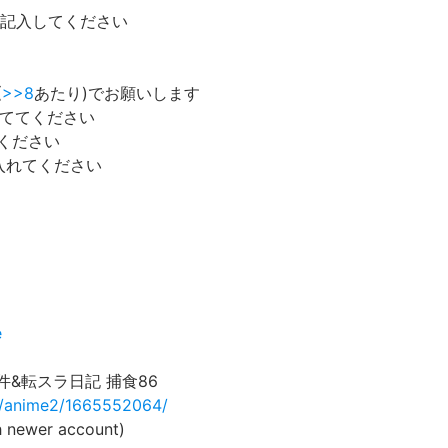
と記入してください
(
>>8
あたり)でお願いします
ててください
ください
入れてください
e
&転スラ日記 捕食86
cgi/anime2/1665552064/
 newer account)