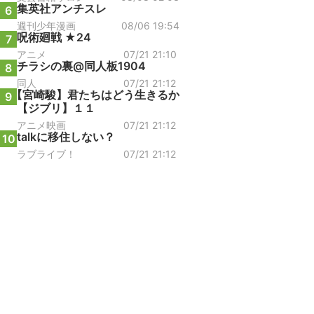
集英社アンチスレ
6
週刊少年漫画
08/06 19:54
呪術廻戦 ★24
7
アニメ
07/21 21:10
チラシの裏@同人板1904
8
同人
07/21 21:12
【宮崎駿】君たちはどう生きるか
9
【ジブリ】１１
アニメ映画
07/21 21:12
talkに移住しない？
10
ラブライブ！
07/21 21:12