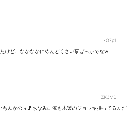
kO7p1
なったけど、なかなかにめんどくさい事ばっかでなw
ZK3MQ
いもんかのぅ🎵ちなみに俺も木製のジョッキ持ってるんだ