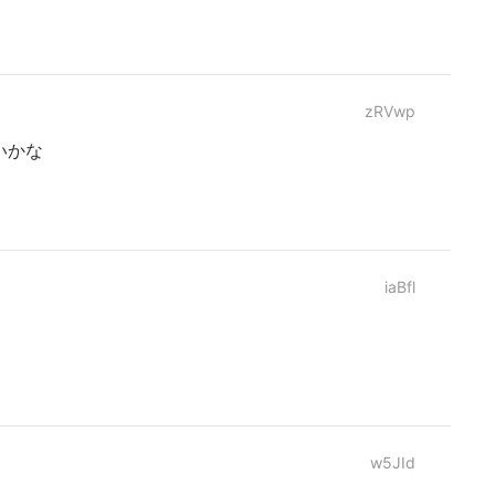
zRVwp
いかな
iaBfl
w5JId