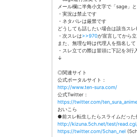
メール欄に半角小文字で「sage」
・実況は禁止です
・ネタバレは厳禁です
どうしても話したい場合は該当スレ
・次スレは
>>970
が宣言してから立
また、無理な時は代理人を指名して
・スレ立ての際は冒頭に下記を3行
↓
◎関連サイト
公式ポータルサイト：
http://www.ten-sura.com/
公式Twitter：
https://twitter.com/ten_sura_anim
おいこら
●前スレ転生したらスライムだった件
http://kizuna.5ch.net/test/read.
https://twitter.com/5chan_nel
(5ch