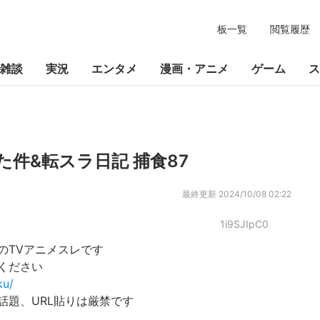
板一覧
閲覧履歴
雑談
実況
エンタメ
漫画・アニメ
ゲーム
ス
件&転スラ日記 捕食87
最終更新
2024/10/08 02:22
1i9SJIpC0
のTVアニメスレです
ください
ku/
話題、URL貼りは厳禁です