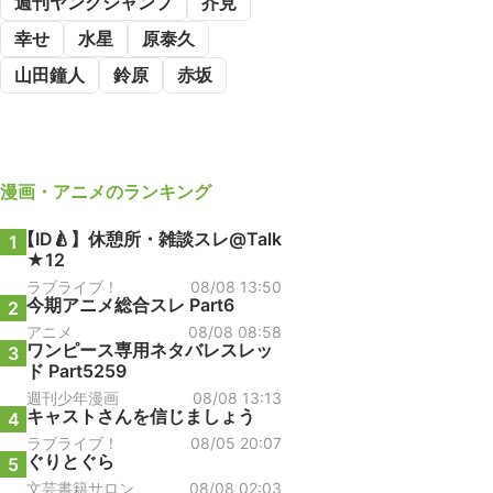
週刊ヤングジャンプ
芥見
幸せ
水星
原泰久
山田鐘人
鈴原
赤坂
漫画・アニメ
のランキング
【ID🍐】休憩所・雑談スレ@Talk
1
★12
ラブライブ！
08/08 13:50
今期アニメ総合スレ Part6
2
アニメ
08/08 08:58
ワンピース専用ネタバレスレッ
3
ド Part5259
週刊少年漫画
08/08 13:13
キャストさんを信じましょう
4
ラブライブ！
08/05 20:07
ぐりとぐら
5
文芸書籍サロン
08/08 02:03