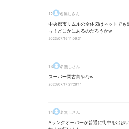
12
.
名無しさん
中央都市リムルの全体図はネットでも
ぅ！どこかにあるのだろうかw
2023/07/16 11:09:31
13
.
名無しさん
スーパー閑古鳥やなw
2023/07/17 21:28:14
14
.
名無しさん
Aランクオーバーが普通に街中を出歩