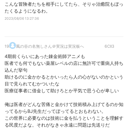
こんな冒険者たちを相手にしてたら、そりゃ治癒院もぼっ
たくるようになるわ。
2023/08/06 13:27:36
19
.
風の谷の名無しさん＠実況は実況板へ
6Cll3
4期前くらいにあった錬金術師アニメも
医者でも何でもない薬屋レベルの店に無許可で重病人持ち
込んだ挙句
助けるのに金かかるとかいったら人の心がないのかという
目で見られてむかついたな
医療従事者に借金して助けろとか平気で思う心が卑しい
俺は医者がどんな苦痛と金かけて技術積み上げてるのか知
ってるからBJ先生だってぼってるとおもわない。
この世界に必要なのは技術に金を払うということを理解す
る民度だよな。それがなきゃ永遠に問題は先送りだ