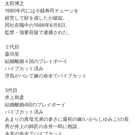
太田博之
1980年代には小銭寿司チェーンを
経営して財を成したが破綻。
同社在職中の1986年6月8日、
監禁・強要容疑で逮捕された。
２代目
森功至
結婚離婚４回のプレイボーイ
パイプカット済み
浮気がバレて嫁の命令でパイプカット
3代目
井上和彦
結婚離婚4回のプレイボーイ
パイプカット済み
あまりの異母兄弟の多さに最初の嫁(いがらしゆみこ)の長
男が井上の師匠の永井一郎に相談。
永井の命令でパイプカット。