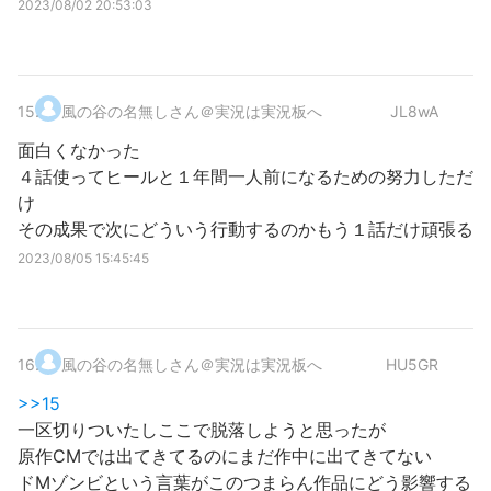
2023/08/02 20:53:03
15
.
風の谷の名無しさん＠実況は実況板へ
JL8wA
面白くなかった
４話使ってヒールと１年間一人前になるための努力しただ
け
その成果で次にどういう行動するのかもう１話だけ頑張る
2023/08/05 15:45:45
16
.
風の谷の名無しさん＠実況は実況板へ
HU5GR
>>15
一区切りついたしここで脱落しようと思ったが
原作CMでは出てきてるのにまだ作中に出てきてない
ドMゾンビという言葉がこのつまらん作品にどう影響する