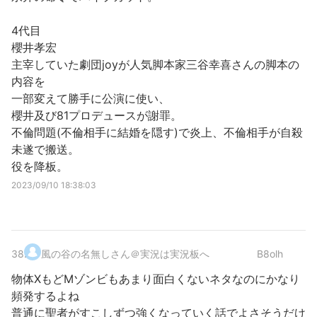
4代目
櫻井孝宏
主宰していた劇団joyが人気脚本家三谷幸喜さんの脚本の
内容を
一部変えて勝手に公演に使い、
櫻井及び81プロデュースが謝罪。
不倫問題(不倫相手に結婚を隠す)で炎上、不倫相手が自殺
未遂で搬送。
役を降板。
2023/09/10 18:38:03
38
.
風の谷の名無しさん＠実況は実況板へ
B8olh
物体XもどMゾンビもあまり面白くないネタなのにかなり
頻発するよね
普通に聖者がすこしずつ強くなっていく話でよさそうだけ