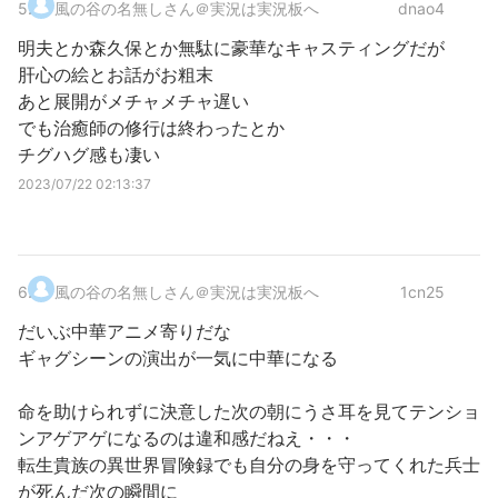
5
.
風の谷の名無しさん＠実況は実況板へ
dnao4
明夫とか森久保とか無駄に豪華なキャスティングだが
肝心の絵とお話がお粗末
あと展開がメチャメチャ遅い
でも治癒師の修行は終わったとか
チグハグ感も凄い
2023/07/22 02:13:37
6
.
風の谷の名無しさん＠実況は実況板へ
1cn25
だいぶ中華アニメ寄りだな
ギャグシーンの演出が一気に中華になる
命を助けられずに決意した次の朝にうさ耳を見てテンショ
ンアゲアゲになるのは違和感だねえ・・・
転生貴族の異世界冒険録でも自分の身を守ってくれた兵士
が死んだ次の瞬間に