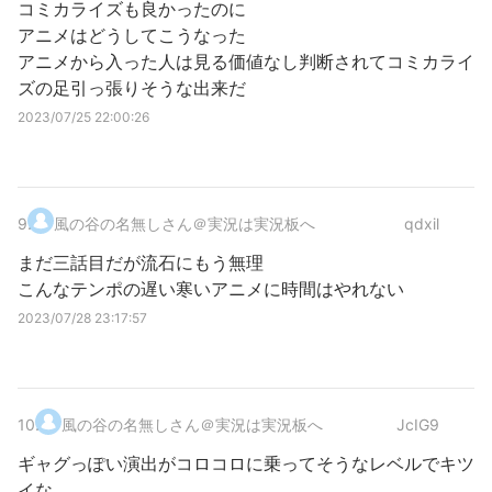
コミカライズも良かったのに
アニメはどうしてこうなった
アニメから入った人は見る価値なし判断されてコミカライ
ズの足引っ張りそうな出来だ
2023/07/25 22:00:26
9
.
風の谷の名無しさん＠実況は実況板へ
qdxil
まだ三話目だが流石にもう無理
こんなテンポの遅い寒いアニメに時間はやれない
2023/07/28 23:17:57
10
.
風の谷の名無しさん＠実況は実況板へ
JcIG9
ギャグっぽい演出がコロコロに乗ってそうなレベルでキツ
イな