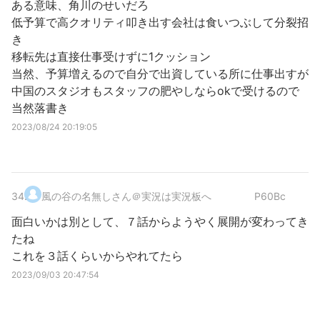
ある意味、角川のせいだろ
低予算で高クオリティ叩き出す会社は食いつぶして分裂招
き
移転先は直接仕事受けずに1クッション
当然、予算増えるので自分で出資している所に仕事出すが
中国のスタジオもスタッフの肥やしならokで受けるので
当然落書き
2023/08/24 20:19:05
34
.
風の谷の名無しさん＠実況は実況板へ
P60Bc
面白いかは別として、７話からようやく展開が変わってき
たね
これを３話くらいからやれてたら
2023/09/03 20:47:54