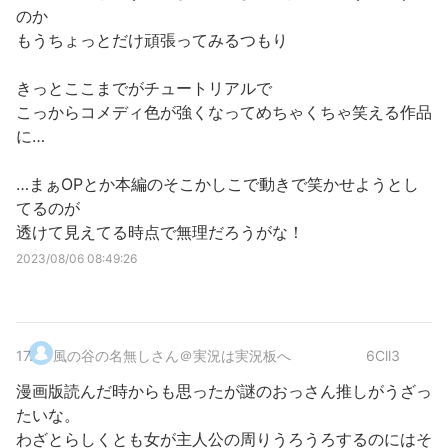
のか
もうちょっとだけ頑張ってみるつもり
きっとここまでがチュートリアルで
こっからコメディ色が強くなってめちゃくちゃ笑える作品
に…
…まぁOPとか本編のそこかしこで動きで笑かせようとし
てるのが
透けて見えてる時点で無理だろうがな！
2023/08/06 08:49:26
17
.
風の谷の名無しさん＠実況は実況板へ
6Cll3
漫画版読んだ時からも思ったが謎のおっさん推しがうざっ
たいな。
わざとらしくとも女が主人公の周りうろうろするのにはそ