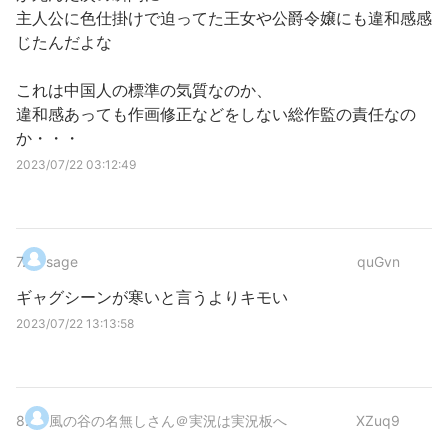
主人公に色仕掛けで迫ってた王女や公爵令嬢にも違和感感
じたんだよな
これは中国人の標準の気質なのか、
違和感あっても作画修正などをしない総作監の責任なの
か・・・
2023/07/22 03:12:49
7
.
sage
quGvn
ギャグシーンが寒いと言うよりキモい
2023/07/22 13:13:58
8
.
風の谷の名無しさん＠実況は実況板へ
XZuq9