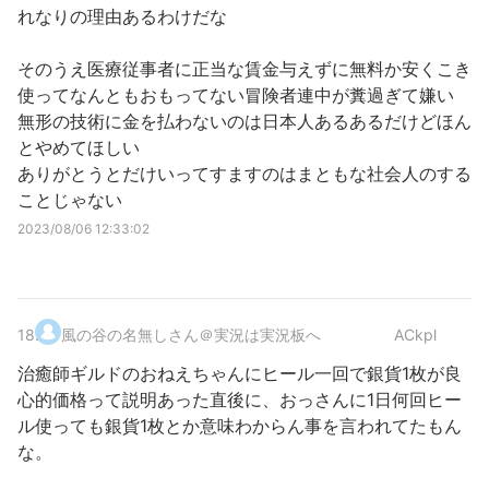
れなりの理由あるわけだな
そのうえ医療従事者に正当な賃金与えずに無料か安くこき
使ってなんともおもってない冒険者連中が糞過ぎて嫌い
無形の技術に金を払わないのは日本人あるあるだけどほん
とやめてほしい
ありがとうとだけいってすますのはまともな社会人のする
ことじゃない
2023/08/06 12:33:02
18
.
風の谷の名無しさん＠実況は実況板へ
ACkpl
治癒師ギルドのおねえちゃんにヒール一回で銀貨1枚が良
心的価格って説明あった直後に、おっさんに1日何回ヒー
ル使っても銀貨1枚とか意味わからん事を言われてたもん
な。