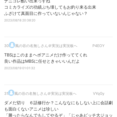
ナニコレ酷い出来っすね
コミカライズの功績ぶち壊してもお釣り来る出来
ふざけて真面目に作っていないんじゃない？
2023/08/18 20:38:20
30
.
風の谷の名無しさん＠実況は実況板へ
P4EOY
TBSはこのままヘボアニメだけ作っててくれ
良い作品はMBSに任せときゃいいんだよ
2023/08/19 01:01:32
31
.
風の谷の名無しさん＠実況は実況板へ
VYqGy
ダメだ切り ６話修行か？こんななにもしない上に会話劇
も面白くないアニメは珍しい
「勝ったらなんでもしてやるぞ」「じゃあピッチ大ジョッ