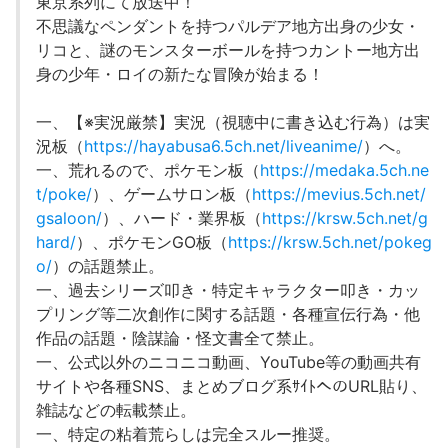
東京系列にて放送中！
不思議なペンダントを持つパルデア地方出身の少女・
リコと、謎のモンスターボールを持つカントー地方出
身の少年・ロイの新たな冒険が始まる！
一、【※実況厳禁】実況（視聴中に書き込む行為）は実
況板（
https://hayabusa6.5ch.net/liveanime/
）へ。
一、荒れるので、ポケモン板（
https://medaka.5ch.ne
t/poke/
）、ゲームサロン板（
https://mevius.5ch.net/
gsaloon/
）、ハード・業界板（
https://krsw.5ch.net/g
hard/
）、ポケモンGO板（
https://krsw.5ch.net/pokeg
o/
）の話題禁止。
一、過去シリーズ叩き・特定キャラクター叩き・カッ
プリング等二次創作に関する話題・各種宣伝行為・他
作品の話題・陰謀論・怪文書全て禁止。
一、公式以外のニコニコ動画、YouTube等の動画共有
サイトや各種SNS、まとめブログ系ｻｲﾄへのURL貼り、
雑誌などの転載禁止。
一、特定の粘着荒らしは完全スルー推奨。