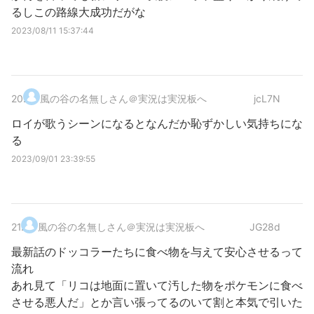
るしこの路線大成功だがな
2023/08/11 15:37:44
20
.
風の谷の名無しさん＠実況は実況板へ
jcL7N
ロイが歌うシーンになるとなんだか恥ずかしい気持ちにな
る
2023/09/01 23:39:55
21
.
風の谷の名無しさん＠実況は実況板へ
JG28d
最新話のドッコラーたちに食べ物を与えて安心させるって
流れ
あれ見て「リコは地面に置いて汚した物をポケモンに食べ
させる悪人だ」とか言い張ってるのいて割と本気で引いた