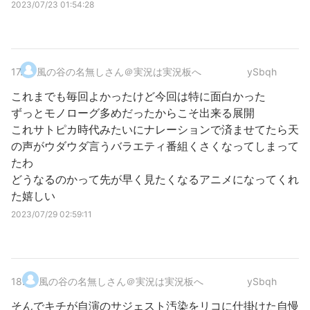
2023/07/23 01:54:28
17
.
風の谷の名無しさん＠実況は実況板へ
ySbqh
これまでも毎回よかったけど今回は特に面白かった
ずっとモノローグ多めだったからこそ出来る展開
これサトピカ時代みたいにナレーションで済ませてたら天
の声がウダウダ言うバラエティ番組くさくなってしまって
たわ
どうなるのかって先が早く見たくなるアニメになってくれ
た嬉しい
2023/07/29 02:59:11
18
.
風の谷の名無しさん＠実況は実況板へ
ySbqh
そんでキチが自演のサジェスト汚染をリコに仕掛けた自慢