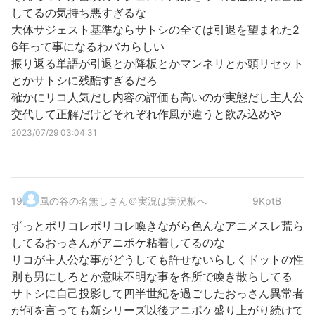
してるの気持ち悪すぎるな
大体サジェスト基準ならサトシの全ては引退を望まれた2
6年って事になるわバカらしい
振り返る単語が引退とか降板とかマンネリとか頭リセット
とかサトシに残酷すぎるだろ
確かにリコ人気だし内容の評価も高いのが実態だし主人公
交代して正解だけどそれぞれ作風が違うと飲み込めや
2023/07/29 03:04:31
19
.
風の谷の名無しさん＠実況は実況板へ
9KptB
ずっとポリコレポリコレ喚きながら色んなアニメスレ荒ら
してるおっさんがアニポケ粘着してるのな
リコが主人公な事がどうしても許せないらしくドットの性
別も男にしろとか意味不明な事を各所で喚き散らしてる
サトシに自己投影して四半世紀を過ごしたおっさん異常者
が何を言っても新シリーズ以後アニポケ盛り上がり続けて