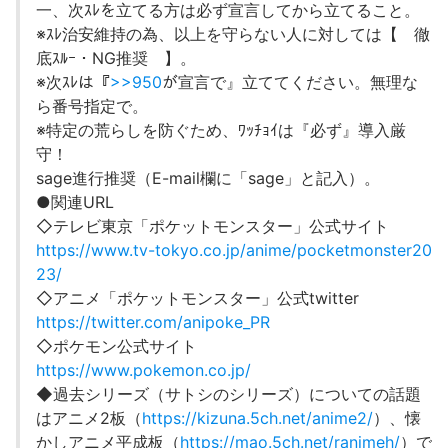
一、次ｽﾚを立てる方は必ず宣言してから立てること。
※ｽﾚ治安維持の為、以上を守らない人に対しては【 徹
底ｽﾙｰ・NG推奨 】。
※次ｽﾚは『
>>950
が宣言で』立ててください。無理な
ら番号指定で。
※特定の荒らしを防ぐため、ﾜｯﾁｮｲは『必ず』導入厳
守！
sage進行推奨（E-mail欄に「sage」と記入）。
●関連URL
◇テレビ東京「ポケットモンスター」公式サイト
https://www.tv-tokyo.co.jp/anime/pocketmonster20
23/
◇アニメ「ポケットモンスター」公式twitter
https://twitter.com/anipoke_PR
◇ポケモン公式サイト
https://www.pokemon.co.jp/
◆過去シリーズ（サトシのシリーズ）についての話題
はアニメ2板（
https://kizuna.5ch.net/anime2/
）、懐
かしアニメ平成板（
https://mao.5ch.net/ranimeh/
）で