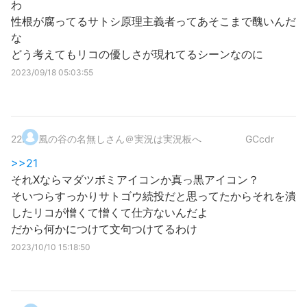
わ
性根が腐ってるサトシ原理主義者ってあそこまで醜いんだ
な
どう考えてもリコの優しさが現れてるシーンなのに
2023/09/18 05:03:55
22
.
風の谷の名無しさん＠実況は実況板へ
GCcdr
>>21
それXならマダツボミアイコンか真っ黒アイコン？
そいつらすっかりサトゴウ続投だと思ってたからそれを潰
したリコが憎くて憎くて仕方ないんだよ
だから何かにつけて文句つけてるわけ
2023/10/10 15:18:50