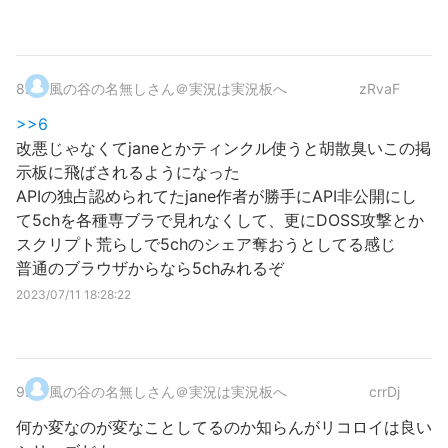
8
.
風の谷の名無しさん＠実況は実況板へ
zRvaF
>>6
改悪じゃなくてjaneとかティンクル使うと胡散臭いこの掲
示板に飛ばされるようになった
APIの独占認められてたjane作者が勝手にAPI非公開にし
て5chを各種専ブラで見れなくして、更にDOSS攻撃とか
スクリプト荒らしで5chのシェア奪おうとしてる感じ
普通のブラウザからなら5chみれるぞ
2023/07/11 18:28:22
9
.
風の谷の名無しさん＠実況は実況板へ
crrDj
何か変なのが変なことしてるのか知らんがリコロイは良い