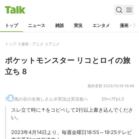
トップ
ニュース
雑談
実況
エンタメ
漫画・ア
トップ
漫画・アニメ
アニメ
ポケットモンスター リコとロイの旅
立ち 8
最終更新
2023/10/16 18:48
1
.
風の谷の名無しさん＠実況は実況板へ
Efn+7FpL0
スレ立て時に↑をコピペして2行以上書き込んでくださ
い。
2023年4月14日より、毎週金曜日18:55～19:25テレビ