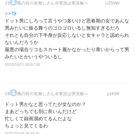
23
.
風の谷の名無しさん＠実況は実況板へ
U2SWd
>>19
ドット男にしろって言うやつ多いけど思春期の女であんな
男みたいに振る舞うのゴロゴロいるし無知すぎるだろ
それとも自分の下半身が反応しないと女キャラと認められ
ないんだろうか
最悪の場合リコもスカート履かなかったり青いからって男
みたいとかいうやついるし
2023/10/11 00:07:50
24
.
風の谷の名無しさん＠実況は実況板へ
yyK9K
ドット男かなと思ってたが女なのか？
まあどっちでも別に良いんだけど
忙しくて録画溜めてるんだよな
ちょっと見てくるわ
2023/10/16 18:48:20