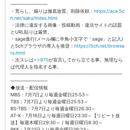
――――――――
・荒らし、煽りは徹底放置。削除依頼：
https://ace.5c
h.net/saku/index.html
・法律に違反する画像・投稿動画・違法サイトの話題
とURL貼りは厳禁。
・sage進行(メール欄に半角小文字で「sage」と記入)
と5chブラウザの導入を推奨：
https://5ch.net/browse
rs.html
・次スレは
>>970
が宣言してから立てる事。無理なら
ば代理人を指名する事。
――――――――――――――――――――――――
――――――――
◆放送・配信情報
MBS：7月7日より毎週金曜日25:53～
TBS：7月7日より毎週金曜日25:53～
BS-TBS：7月7日より毎週金曜日26:30～
AT-X：7月16日より毎週日曜日23:30～【リピート放
送】毎週木曜日29:30～ / 毎週日曜日8:30～
RKK：7月21日より毎週金曜日26:23～