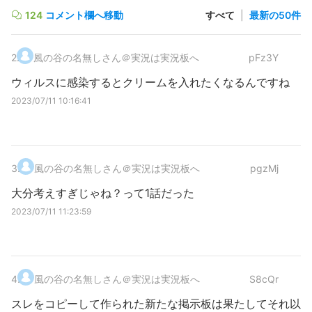
124
コメント欄へ移動
すべて
|
最新の50件
2
.
風の谷の名無しさん＠実況は実況板へ
pFz3Y
ウィルスに感染するとクリームを入れたくなるんですね
2023/07/11 10:16:41
3
.
風の谷の名無しさん＠実況は実況板へ
pgzMj
大分考えすぎじゃね？って1話だった
2023/07/11 11:23:59
4
.
風の谷の名無しさん＠実況は実況板へ
S8cQr
スレをコピーして作られた新たな掲示板は果たしてそれ以