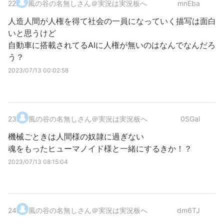
22
.
風の谷の名無しさん＠実況は実況板へ
mnEba
人造人間が人権を得て社会の一員になっていく描写は面白
いと思うけど
自動車に搭載されてるAIに人権が無いのはなんでなんだろ
う？
2023/07/13 00:02:58
23
.
風の谷の名無しさん＠実況は実況板へ
0SGal
機械ごときは人間様の奴隷に過ぎない
魂をもったヒューマノイド様と一緒にするきか！？
2023/07/13 08:15:04
24
.
風の谷の名無しさん＠実況は実況板へ
dm6TJ