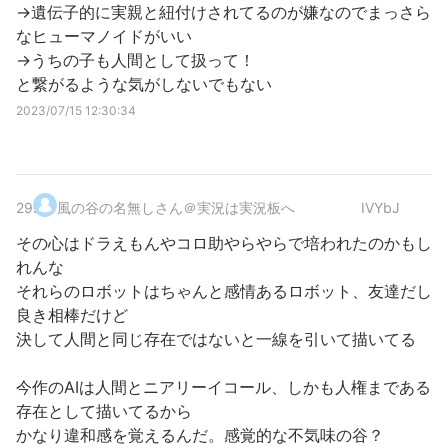
→遺伝子的に実親と紐付けされてるのが嫌なのでまっさら
なヒューマノイドがいい
→うちの子も人間として扱って！
と繋がるような気がしないでもない
2023/07/15 12:30:34
29
.
風の谷の名無しさん＠実況は実況板へ
IVYbJ
その心はドラえもんやコロ助やらやらで培われたのかもし
れんな
それらのロボットはちゃんと感情あるロボット、友達だし
良き相棒だけど
決して人間と同じ存在ではないと一線を引いて描いてる
今作のAIは人間とニアリーイコール、しかも人権まである
存在として描いてるから
かなり違和感を覚えるんだ。感覚的な不気味の谷？