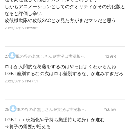
しかもアニメーションとしてのクオリティがその劣化版と
なると評価し辛い
攻殻機動隊や攻殻SACとか見た方がまだマシだと思う
2023/07/15 11:29:05
27
.
風の谷の名無しさん＠実況は実況板へ
4z9rR
ロボが人間的な葛藤をするのはやっぱよくわからんね
LGBT差別するなの次はロボ差別するな、か進みすぎだろ
2023/07/15 11:47:51
28
.
風の谷の名無しさん＠実況は実況板へ
Ys6aw
LGBT（＋晩婚化や子持ち願望持ち独身）が進む
→養子の需要が増える