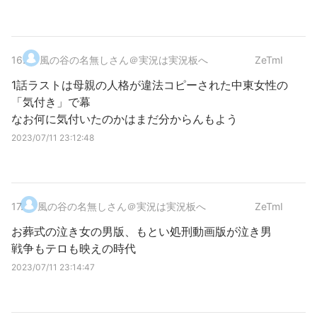
16
.
風の谷の名無しさん＠実況は実況板へ
ZeTmI
1話ラストは母親の人格が違法コピーされた中東女性の
「気付き」で幕
なお何に気付いたのかはまだ分からんもよう
2023/07/11 23:12:48
17
.
風の谷の名無しさん＠実況は実況板へ
ZeTmI
お葬式の泣き女の男版、もとい処刑動画版が泣き男
戦争もテロも映えの時代
2023/07/11 23:14:47