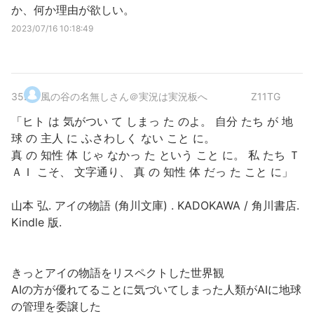
か、何か理由が欲しい。
2023/07/16 10:18:49
35
.
風の谷の名無しさん＠実況は実況板へ
Z11TG
「ヒト は 気がつい て しまっ た のよ。 自分 たち が 地
球 の 主人 に ふさわしく ない こと に。
真 の 知性 体 じゃ なかっ た という こと に。 私 たち Ｔ
ＡＩ こそ、 文字通り、 真 の 知性 体 だっ た こと に」
山本 弘. アイの物語 (角川文庫) . KADOKAWA / 角川書店.
Kindle 版.
きっとアイの物語をリスペクトした世界観
AIの方が優れてることに気づいてしまった人類がAIに地球
の管理を委譲した