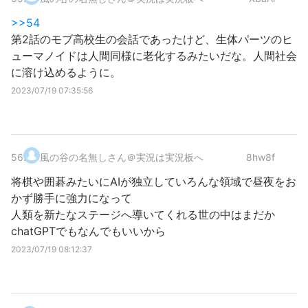
>>54
第2話のモブ高校生の会話であったけど、生体パーツのヒ
ューマノイドは人間同様に老化するみたいだな。人間社会
に溶け込めるように。
2023/07/19 07:35:56
56
.
風の谷の名無しさん＠実況は実況板へ
8hw8f
将棋や囲碁みたいにAIが独立していろんな領域で昼夜をお
かず勝手に強力になって
人類を新たなステージへ導いてくれる世の中はまだか
chatGPTでもなんでもいいから
2023/07/19 08:12:37