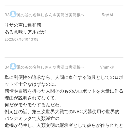
33
.
風の谷の名無しさん＠実況は実況板へ
5gdAL
リサの声に違和感
ある意味リアルだが
2023/07/16 10:13:08
34
.
風の谷の名無しさん＠実況は実況板へ
VmmkK
単に利便性の追求なら、人間に奉仕する道具としてのロボ
ットで十分なはずなのに、
感情や自我を持った人間そのもののロボットを大量に作る
理由が説明されてなくて、
何だがモヤモヤするんだわ。
例えばの話、第三次世界大戦でのNBC兵器使用や世界的
パンデミックで人類滅亡の
危機が発生し、人類文明の継承者として彼らが作られたと