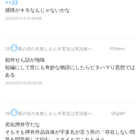
>>22
感情がキモなんじゃないかな
2023/07/13 21:56:56
25
.
風の谷の名無しさん＠実況は実況板へ
P5Nmc
如何せん話が地味
短編にして世にも奇妙な物語にしたらビタハマり思想では
ある
2023/07/15 09:35:54
26
.
風の谷の名無しさん＠実況は実況板へ
SRgWf
劣化押井守だな
そもそも押井作品自体が宇多丸が言う所の「存在しない問
題を問題視して悩む」スタイルでこれもそう