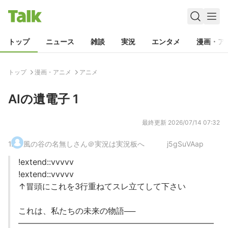
トップ
ニュース
雑談
実況
エンタメ
漫画・ア
トップ
漫画・アニメ
アニメ
AIの遺電子 1
最終更新
2026/07/14 07:32
1
.
風の谷の名無しさん＠実況は実況板へ
j5gSuVAap
!extend::vvvvv
!extend::vvvvv
↑冒頭にこれを3行重ねてスレ立てして下さい
これは、私たちの未来の物語──
――――――――――――――――――――――――