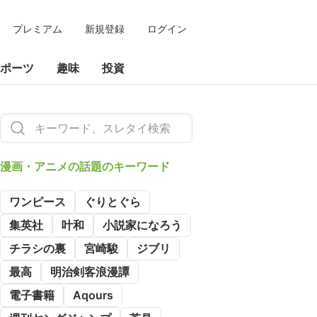
プレミアム
新規登録
ログイン
ポーツ
趣味
投資
漫画・アニメの
話題のキーワード
ワンピース
ぐりとぐら
集英社
叶和
小説家になろう
チラシの裏
宮崎駿
ジブリ
最高
明治剣客浪漫譚
電子書籍
Aqours