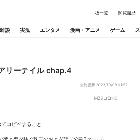
板一覧
閲覧履歴
雑談
実況
エンタメ
漫画・アニメ
ゲーム
ス
ーテイル chap.4
最終更新
2023/10/08 01:52
MZ9LrErH0
ねてコピペすること
人の夢と恋が紡ぐ珠玉のおとぎ話（分割2クール）