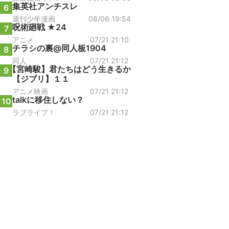
集英社アンチスレ
6
週刊少年漫画
08/06 19:54
呪術廻戦 ★24
7
アニメ
07/21 21:10
チラシの裏@同人板1904
8
同人
07/21 21:12
【宮崎駿】君たちはどう生きるか
9
【ジブリ】１１
アニメ映画
07/21 21:12
talkに移住しない？
10
ラブライブ！
07/21 21:12