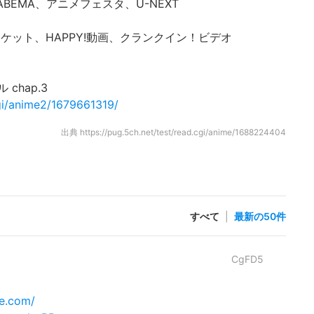
BEMA、アニメフェスタ、U-NEXT
デオマーケット、HAPPY!動画、クランクイン！ビデオ
hap.3
cgi/anime2/1679661319/
出典
https://pug.5ch.net/test/read.cgi/anime/1688224404
すべて
|
最新の50件
CgFD5
me.com/