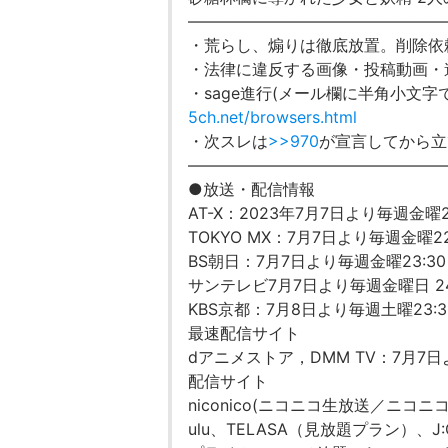
――――――――――――――――
・荒らし、煽りは徹底放置。削除依
・法律に違反する画像・投稿動画・
・sage進行(メール欄に半角小文字
5ch.net/browsers.html
・次スレは
>>970
が宣言してから立
――――――――――――――――
●放送・配信情報
AT-X：2023年7月7日より毎週金曜
TOKYO MX：7月7日より毎週金曜22
BS朝日：7月7日より毎週金曜23:30
サンテレビ7月7日より毎週金曜日 24
KBS京都：7月8日より毎週土曜23:3
最速配信サイト
dアニメストア，DMM TV：7月7
配信サイト
niconico(ニコニコ生放送／ニコ
ulu、TELASA（見放題プラン）、