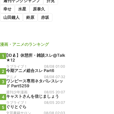
週刊ヤングジャンプ
芥見
幸せ
水星
原泰久
山田鐘人
鈴原
赤坂
漫画・アニメ
のランキング
【ID🍐】休憩所・雑談スレ@Talk
1
★12
ラブライブ！
08/08 01:00
今期アニメ総合スレ Part6
2
アニメ
08/08 07:32
ワンピース専用ネタバレスレッ
3
ド Part5259
週刊少年漫画
08/05 20:07
キャストさんを信じましょう
4
ラブライブ！
08/05 20:07
ぐりとぐら
5
文芸書籍サロン
08/08 02:03