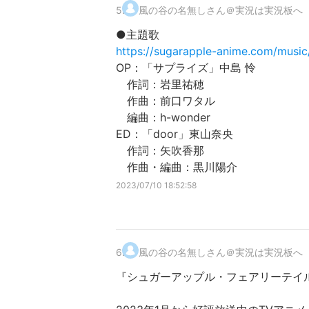
5
.
風の谷の名無しさん＠実況は実況板へ
●主題歌
https://sugarapple-anime.com/music
OP：「サプライズ」中島 怜
作詞：岩里祐穂
作曲：前口ワタル
編曲：h-wonder
ED：「door」東山奈央
作詞：矢吹香那
作曲・編曲：黒川陽介
2023/07/10 18:52:58
6
.
風の谷の名無しさん＠実況は実況板へ
『シュガーアップル・フェアリーテイ