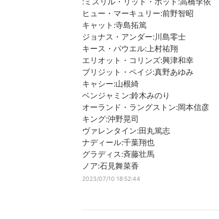
:ミスリル・リッド・ポッド:高橋李依
ヒュー・マーキュリー:前野智昭
キャット:寺島拓篤
ジョナス・アンダー:川島零士
キース・パウエル:上村祐翔
エリオット・コリンズ:興津和幸
ブリジット・ペイジ:真野あゆみ
キャシー:山根綺
ベンジャミン:鈴木みのり
オーランド・ラングストン:岡本信彦
キング:沖野晃司
ヴァレンタイン:田丸篤志
ナディール:千葉翔也
グラディス:斉藤壮馬
ノア:石見舞菜香
2023/07/10 18:52:44