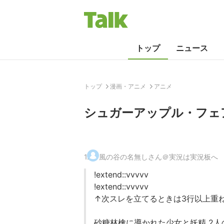
トップ
ニュース
トップ
漫画・アニメ
アニメ
シュガーアップル・フェアリ
1
.
風の谷の名無しさん＠実況は実況板へ
!extend::vvvvv
!extend::vvvvv
↑次スレを立てるときは3行以上重
砂糖林檎に導かれた少女と妖精 2