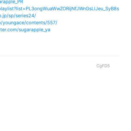
garapple_PR
/playlist?list=PL3ongWuaWwZORijNfJWnGsLlJeu_SyB8s
.jp/sp/series24/
jp/youngace/contents/557/
itter.com/sugarapple_ya
CgFD5