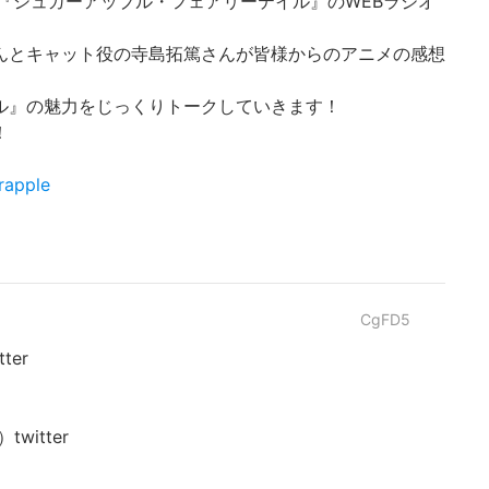
ニメ『シュガーアップル・フェアリーテイル』のWEBラジオ
んとキャット役の寺島拓篤さんが皆様からのアニメの感想
ル』の魅力をじっくりトークしていきます！
！
rapple
CgFD5
er
itter