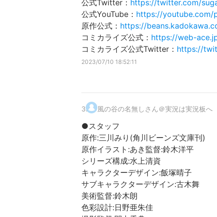
公式Twitter：
https://twitter.com/su
公式YouTube：
https://youtube.com
原作公式：
https://beans.kadokawa.co
コミカライズ公式：
https://web-ace.
コミカライズ公式Twitter：
https://tw
2023/07/10 18:52:11
3
.
風の谷の名無しさん＠実況は実況板へ
●スタッフ
原作:三川みり(角川ビーンズ文庫刊)
原作イラスト:あき監督:鈴木洋平
シリーズ構成:水上清資
キャラクターデザイン:飯塚晴子
サブキャラクターデザイン:古木舞
美術監督:鈴木朗
色彩設計:日野亜朱佳