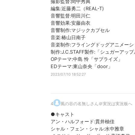
撮影監督:間中秀典
編集:近藤勇二（REAL-T)
音響監督:明田川仁
音響効果:安藤由衣
音響制作:マジックカプセル
音楽:椿山日南子
音楽制作:フライングドッグアニメーシ
制作:J.C.STAFF製作:「シュガー
OPテーマ:中島 怜「サプライズ」
EDテーマ:東山奈央「door」
2023/07/10 18:52:27
4
.
風の谷の名無しさん＠実況は実況板へ
●キャスト
アン・ハルフォード:貫井柚佳
シャル・フェン・シャル:水中雅章