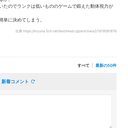
いたのでランクは低いもののゲームで鍛えた動体視力が
簡単に決めてしまう。
出典
https://kizuna.5ch.net/test/read.cgi/anichara2/1618581876
すべて
|
最新の50件
新着コメント