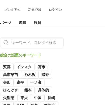
プレミアム
新規登録
ログイン
ポーツ
趣味
投資
総合の
話題のキーワード
賀喜
インスタ
高市
高市早苗
乃木坂
遥香
矢田
森平
一ノ瀬
ひろゆき
熊本
具体的
失望感
東大
中国
長嶋