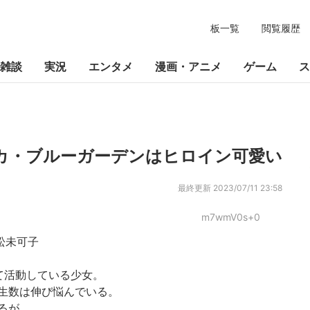
板一覧
閲覧履歴
雑談
実況
エンタメ
漫画・アニメ
ゲーム
ス
ベッカ・ブルーガーデンはヒロイン可愛い
最終更新
2023/07/11 23:58
m7wmV0s+0
松未可子
て活動している少女。
生数は伸び悩んでいる。
るが、