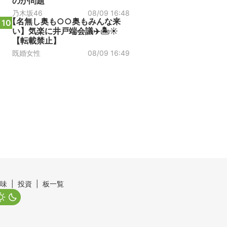
のか問題
乃木坂46
08/09 16:48
【名無し奥も○○奥もみんな来
10
い】気楽に井戸端会議✈️🏝️☀
【転載禁止】
既婚女性
08/09 16:49
味
投資
板一覧