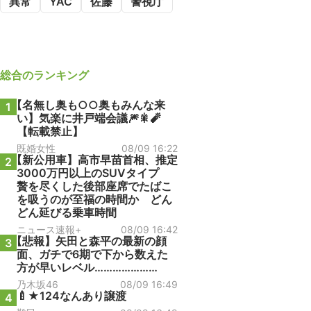
異常
YAC
佐藤
警視庁
総合
のランキング
【名無し奥も○○奥もみんな来
1
い】気楽に井戸端会議🎆🎇🧨
【転載禁止】
既婚女性
08/09 16:22
【新公用車】高市早苗首相、推定
2
3000万円以上のSUVタイプ
贅を尽くした後部座席でたばこ
を吸うのが至福の時間か どん
どん延びる乗車時間
ニュース速報+
08/09 16:42
【悲報】矢田と森平の最新の顔
3
面、ガチで6期で下から数えた
方が早いレベル…………………
乃木坂46
08/09 16:49
🍼★124なんあり譲渡
4