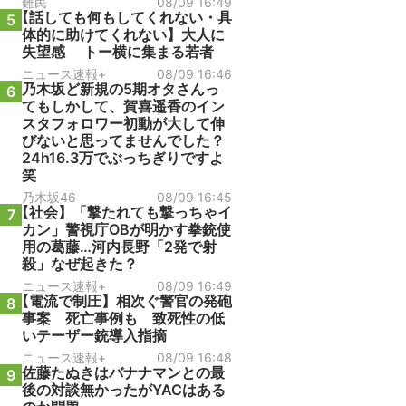
難民
08/09 16:49
【話しても何もしてくれない・具
5
体的に助けてくれない】大人に
失望感 トー横に集まる若者
ニュース速報+
08/09 16:46
乃木坂ど新規の5期オタさんっ
6
てもしかして、賀喜遥香のイン
スタフォロワー初動が大して伸
びないと思ってませんでした？
24h16.3万でぶっちぎりですよ
笑
乃木坂46
08/09 16:45
【社会】「撃たれても撃っちゃイ
7
カン」警視庁OBが明かす拳銃使
用の葛藤…河内長野「2発で射
殺」なぜ起きた？
ニュース速報+
08/09 16:49
【電流で制圧】相次ぐ警官の発砲
8
事案 死亡事例も 致死性の低
いテーザー銃導入指摘
ニュース速報+
08/09 16:48
佐藤たぬきはバナナマンとの最
9
後の対談無かったがYACはある