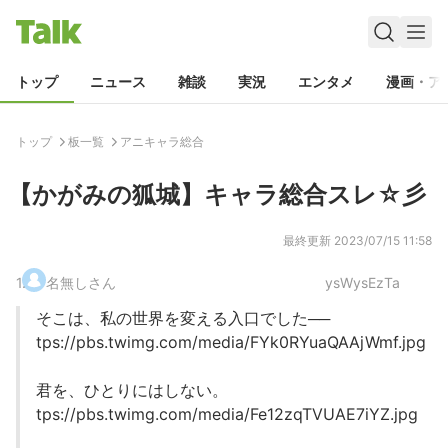
トップ
ニュース
雑談
実況
エンタメ
漫画・ア
トップ
板一覧
アニキャラ総合
【かがみの狐城】キャラ総合スレ☆彡
最終更新
2023/07/15 11:58
1
.
名無しさん
ysWysEzTa
そこは、私の世界を変える入口でした──
tps://pbs.twimg.com/media/FYk0RYuaQAAjWmf.jpg
君を、ひとりにはしない。
tps://pbs.twimg.com/media/Fe12zqTVUAE7iYZ.jpg