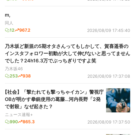
m,
同人
12
967.2
2026/08/09 17:45:40
乃木坂ど新規の5期オタさんってもしかして、賀喜遥香の
インスタフォロワー初動が大して伸びないと思ってません
でした？24h16.3万でぶっちぎりですよ笑
乃木坂46
253
938
2026/08/09 17:37:08
【社会】「撃たれても撃っちゃイカン」警視庁
OBが明かす拳銃使用の葛藤…河内長野「2発
で射殺」なぜ起きた？
ニュース速報+
990
865.3
2026/08/09 17:37:50