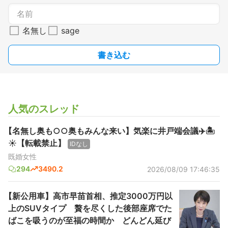
名無し
sage
書き込む
人気のスレッド
【名無し奥も○○奥もみんな来い】気楽に井戸端会議✈️🏝️
☀【転載禁止】
IDなし
既婚女性
294
3490.2
2026/08/09 17:46:35
【新公用車】高市早苗首相、推定3000万円以
上のSUVタイプ 贅を尽くした後部座席でた
ばこを吸うのが至福の時間か どんどん延び