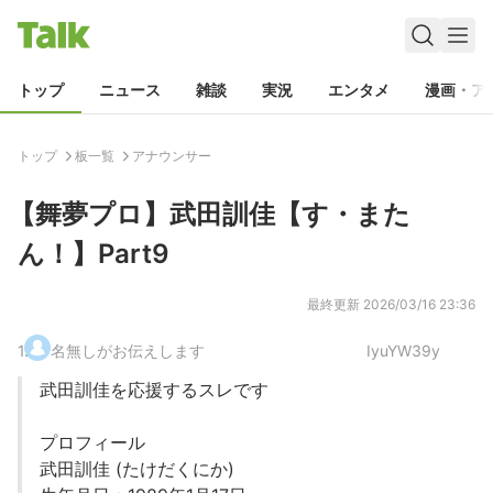
トップ
ニュース
雑談
実況
エンタメ
漫画・ア
トップ
板一覧
アナウンサー
【舞夢プロ】武田訓佳【す・また
ん！】Part9
最終更新
2026/03/16 23:36
1
.
名無しがお伝えします
IyuYW39y
武田訓佳を応援するスレです
プロフィール
武田訓佳 (たけだくにか)