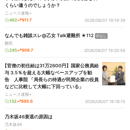
くらい違うのでしょうか？
ニュース速報+
462
911.7
2026/08/07 19:19:39
なんでも雑談スレ@乙女 Talk避難所 ★112
IDなし
難民
245
909.7
2026/08/07 19:20:56
【官僚の初任給は31万2600円】国家公務員給
与 3.5％を超える大幅なベースアップを勧
告 人事院 「局長らの待遇が民間企業の役員
などに比較して大幅に下回っている」
ニュース速報+
132
895.6
2026/08/07 19:18:15
乃木坂46衰退の原因は
乃木坂46