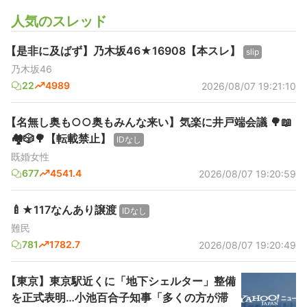
人気のスレッド
【是非に及ばず】乃木坂46★16908【本スレ】
slip
乃木坂46
22
4989
2026/08/07 19:21:10
【名無し奥も○○奥もみんな来い】気楽に井戸端会議 🌳📖
🏘️🎲🌳【転載禁止】
IDなし
既婚女性
677
4541.4
2026/08/07 19:20:59
🍼★117なんあり譲渡
IDなし
難民
781
1782.7
2026/08/07 19:20:49
【東京】東京駅近くに「地下シェルター」整備
を正式表明…小池百合子知事「多くの方が滞