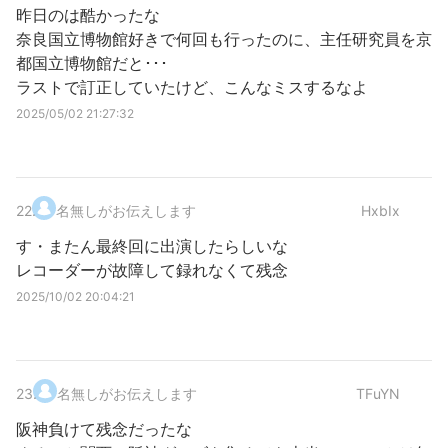
昨日のは酷かったな
奈良国立博物館好きで何回も行ったのに、主任研究員を京
都国立博物館だと･･･
ラストで訂正していたけど、こんなミスするなよ
2025/05/02 21:27:32
22
.
名無しがお伝えします
HxbIx
す・またん最終回に出演したらしいな
レコーダーが故障して録れなくて残念
2025/10/02 20:04:21
23
.
名無しがお伝えします
TFuYN
阪神負けて残念だったな