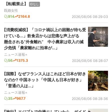
【転載禁止】
IDなし
既婚女性
914
2164.8
2026/08/06 08:29:03
【消費税減税】「コロナ禍以上の困難が待ち受
けている…」飲食店からは悲痛な声上がる
懸念される“外食離れ” 中小農家は収入の減
少危惧「農家離れに拍車が…」
ニュース速報+
56
1375.3
2026/08/06 08:28:07
【国際】なぜフランス人はこれほど日本が好き
なのか? 中国ネット「中国人も日本が好き」
「普通の人は…」
ニュース速報+
35
967.7
2026/08/06 08:28:36
【旅行】エジプトで自撮りしていたら、ガイド