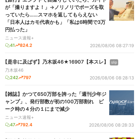
が「撮りますよ！」→ノリノリでポーズを取
っていたら……スマホを返してもらえない
「日本人はカモ代表かも」「私は6時間で3万
円払った」
ニュース速報+
41
824.2
2026/08/06 08:27:19
【是非に及ばず】乃木坂46★16907【本スレ】
slip
乃木坂46
242
797
2026/08/06 08:28:13
【雑誌】かつて650万部を誇った「週刊少年ジ
ャンプ」、発行部数が初の100万部割れ ピ
ーク時の４分の１にまで減少
ニュース速報+
47
792.4
2026/08/06 08:28:33