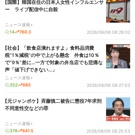
【国際】韓国在住の日本人女性インフルエンサ
ー ライブ配信中に自殺
ニュース速報+
14
760.3
2026/08/06 08:29:02
【社会】「飲食店潰れますよ」食料品消費
税“1％減税”の中で上がる懸念 外食は10％
で“9％”差に…一方で対象の弁当店でも悲痛な
声「値下げできない…」
ニュース速報+
352
685
2026/08/06 08:27:03
【元ジャンポケ】斉藤慎二被告に懲役7年求刑
不同意性交などの罪
ニュース速報+
378
641.5
2026/08/06 08:25:53